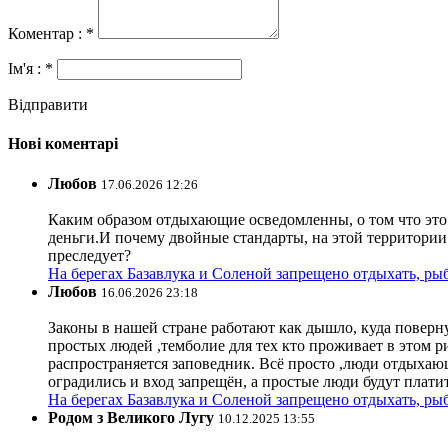
Коментар : *
Ім'я : *
Відправити
Нові коментарі
Любов
17.06.2026 12:26
Каким образом отдыхающие осведомленны, о том что это з
деньги.И почему двойные стандарты, на этой территории 
преследует?
На берегах Базавлука и Соленой запрещено отдыхать, рыб
Любов
16.06.2026 23:18
Законы в нашей стране работают как дышло, куда поверн
простых людей ,темболие для тех кто проживает в этом ри
распространяется заповедник. Всё просто ,люди отдыхающ
оградились и вход запрещён, а простые люди будут плати
На берегах Базавлука и Соленой запрещено отдыхать, рыб
Родом з Великого Лугу
10.12.2025 13:55