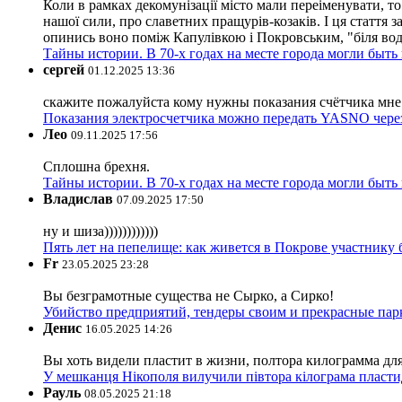
Коли в рамках декомунізації місто мали переіменувати, то
нашої сили, про славетних пращурів-козаків. І ця стаття з
опинись воно поміж Капулівкою і Покровським, "біля вод
Тайны истории. В 70-х годах на месте города могли быть
сергей
01.12.2025 13:36
скажите пожалуйста кому нужны показания счётчика мне и
Показания электросчетчика можно передать YASNO через
Лео
09.11.2025 17:56
Сплошна брехня.
Тайны истории. В 70-х годах на месте города могли быть
Владислав
07.09.2025 17:50
ну и шиза))))))))))))
Пять лет на пепелище: как живется в Покрове участник
Fr
23.05.2025 23:28
Вы безграмотные существа не Сырко, а Сирко!
Убийство предприятий, тендеры своим и прекрасные пар
Денис
16.05.2025 14:26
Вы хоть видели пластит в жизни, полтора килограмма дл
У мешканця Нікополя вилучили півтора кілограма пластид
Рауль
08.05.2025 21:18