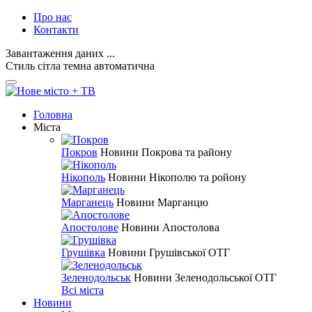
Про нас
Контакти
Завантаження даних ...
Стиль
сітла
темна
автоматична
Головна
Міста
Покров
Новини Покрова та району
Нікополь
Новини Нікополю та ройону
Марганець
Новини Марганцю
Апостолове
Новини Апостолова
Грушівка
Новини Грушівської ОТГ
Зеленодольськ
Новини Зеленодольської ОТГ
Всі міста
Новини