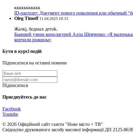
ккккккккккк
ID-паспорт: Документ нового поколения или обычный “
Oleg Timoff
11.04.2025 19:15
Жалкj, бедных детok.
Бывший узник концлагерей Алла Шевченко: «Я маленькая 
корчили рожицы»
Бути в курсі подій
Підписатися на останні новини
Підписатися
Приєднуйтесь до нас
Facebook
Youtube
© 2026 Офіційний сайт газети "Нове мiсто + ТВ"
Свідоцтво друкованого засобу масової інформації ДП 2125-863