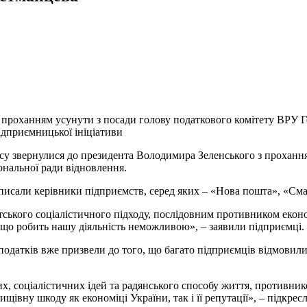
 проханням усунути з посади голову податкового комітету ВРУ Г
дприємницької ініціативи
есу звернулися до президента Володимира Зеленського з проханн
нальної ради відновлення.
писали керівники підприємств, серед яких – «Нова пошта», «Смар
тського соціалістичного підходу, послідовним противником еко
що робить нашу діяльність неможливою», – заявили підприємці.
атків вже призвели до того, що багато підприємців відмовилися 
 соціалістичних ідей та радянського способу життя, противником
щівну шкоду як економіці України, так і її репутації», – підкрес