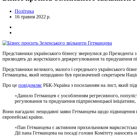
Політика
16 травня 2022 р.
Представники українського бізнесу звернулися до Президента з
призводять до жорсткішого держрегулювання та придушення пі
Представники великого, малого і середнього українського бізн
Гетманцева, який нещодавно був призначений секретарем Націо
Про це
повідомляє
РБК-Україна з посиланням на лист, який під
«Данило Гетманцев є уособленням регресивного, популіс
регулювання та придушення підприємницької ініціативи, 
Вони нагадали: нещодавні заяви Гетманцева щодо підвищення под
європейські країни.
«Пан Гетманцева є активним прихильником марксистських,
Дії пана Гетманцева на посаді голови Комітету наносять ни