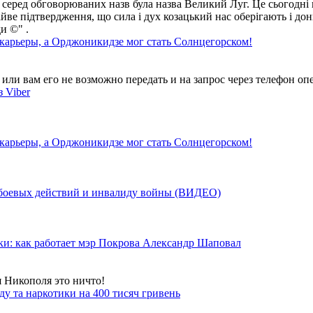
 серед обговорюваних назв була назва Великий Луг. Це сьогодні 
айве підтвердження, що сила і дух козацький нас оберігають і дон
и ©" .
 карьеры, а Орджоникидзе мог стать Солнцегорском!
ли вам его не возможно передать и на запрос через телефон опе
 Viber
 карьеры, а Орджоникидзе мог стать Солнцегорском!
у боевых действий и инвалиду войны (ВИДЕО)
ки: как работает мэр Покрова Александр Шаповал
я Никополя это ничто!
у та наркотики на 400 тисяч гривень