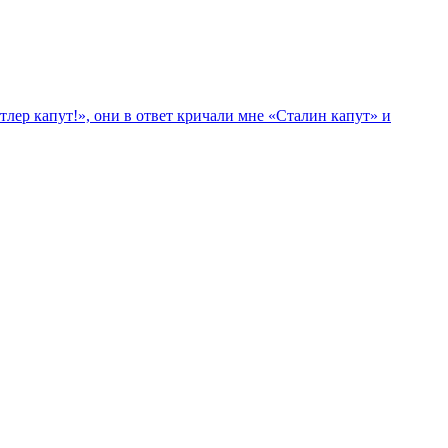
лер капут!», они в ответ кричали мне «Сталин капут» и