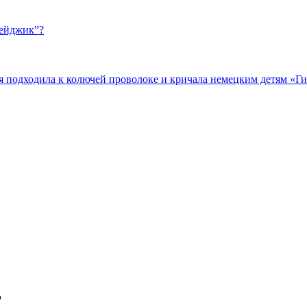
бейджик”?
подходила к колючей проволоке и кричала немецким детям «Гит
Р