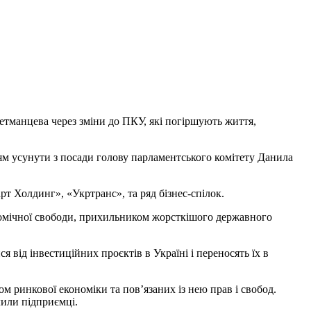
етманцева через зміни до ПКУ, які погіршують життя,
ям усунути з посади голову парламентського комітету Данила
т Холдинг», «Укртранс», та ряд бізнес-спілок.
номічної свободи, прихильником жорсткішого державного
від інвестиційних проєктів в Україні і переносять їх в
 ринкової економіки та пов’язаних із нею прав і свобод.
лили підприємці.