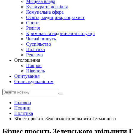
Місцева влада
Культура та дозвілля
Комунальна сфера
Освіта, медицина, соцзахист
Спорт
Релігія
Кримінал та надзвичайні ситуації
Читачі пишуть
Суспільство
Політика
Реклама
Оголошення
Покров
Нікополь
Опитування
Стань журналістом
Головна
Новини
Політика
Бізнес просить Зеленського звільнити Гетманцева
Бізнес просить Зеленського звільнити 