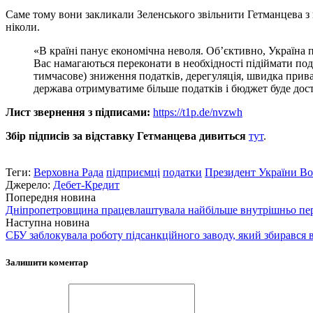
Саме тому вони закликали Зеленського звільнити Гетманцева з 
ніколи.
«В країні панує економічна неволя. Об’єктивно, Україна п
Вас намагаються переконати в необхідності підіймати под
тимчасове) зниження податків, дерегуляція, швидка прива
держава отримуватиме більше податків і бюджет буде дост
Лист звернення з підписами:
https://t1p.de/nvzwh
Збір підписів за відставку Гетманцева дивиться
тут
.
Теги:
Верховна Рада
підприємці
податки
Президент України В
Джерело:
Дебет-Кредит
Попередня новина
Дніпропетровщина працевлаштувала найбільше внутрішньо пе
Наступна новина
СБУ заблокувала роботу підсанкційного заводу, який збирався
Залишити коментар