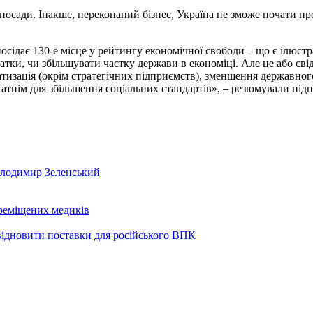
посади. Інакше, переконаний бізнес, Україна не зможе почати пр
осідає 130-е місце у рейтингу економічної свободи – що є ілюстра
атки, чи збільшувати частку держави в економіці. Але це або сві
тизація (окрім стратегічних підприємств), зменшення державног
атнім для збільшення соціальних стандартів», – резюмували під
олодимир Зеленський
реміщених медиків
 відновити поставки для російського ВПК