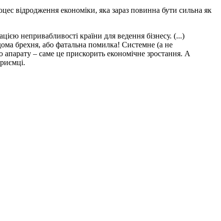
оцес відродження економіки, яка зараз повинна бути сильна як
цією непривабливості країни для ведення бізнесу. (...)
дома брехня, або фатальна помилка! Системне (а не
о апарату – саме це прискорить економічне зростання. А
приємці.