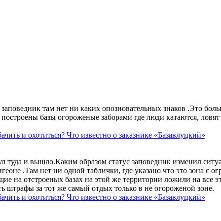
аповедник там нет ни каких опозновательных знаков .Это больше
построены базы огороженые заборами где люди катаются, ловят 
ачить и охотиться? Что известно о заказнике «Базавлуцкий»
ул туда и вышло.Каким образом статус заповедник изменил сит
геоне .Там нет ни одной таблички, где указано что это зона с 
ие на отстроеных базах на этой же территории ложили на все э
ть штрафы за тот же самый отдых только в не огороженой зоне.
ачить и охотиться? Что известно о заказнике «Базавлуцкий»