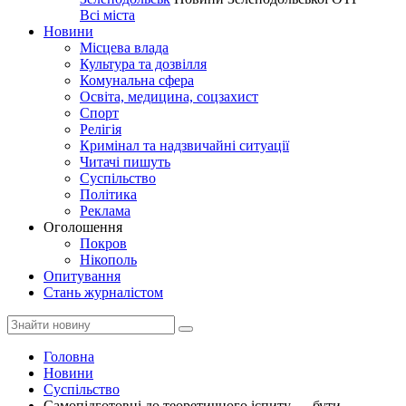
Всі міста
Новини
Місцева влада
Культура та дозвілля
Комунальна сфера
Освіта, медицина, соцзахист
Спорт
Релігія
Кримінал та надзвичайні ситуації
Читачі пишуть
Суспільство
Політика
Реклама
Оголошення
Покров
Нікополь
Опитування
Стань журналістом
Головна
Новини
Суспільство
Самопідготовці до теоретичного іспиту — бути.