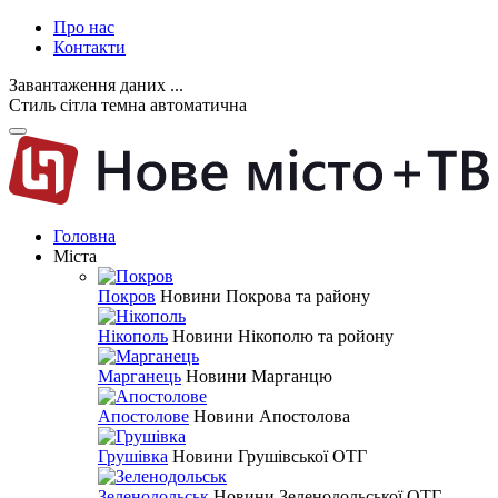
Про нас
Контакти
Завантаження даних ...
Стиль
сітла
темна
автоматична
Головна
Міста
Покров
Новини Покрова та району
Нікополь
Новини Нікополю та ройону
Марганець
Новини Марганцю
Апостолове
Новини Апостолова
Грушівка
Новини Грушівської ОТГ
Зеленодольськ
Новини Зеленодольської ОТГ