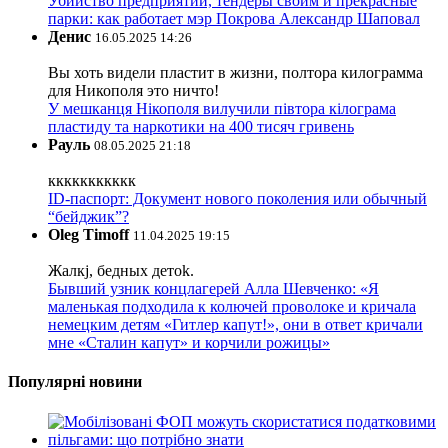
Убийство предприятий, тендеры своим и прекрасные
парки: как работает мэр Покрова Александр Шаповал
Денис
16.05.2025 14:26
Вы хоть видели пластит в жизни, полтора килограмма
для Никополя это ничто!
У мешканця Нікополя вилучили півтора кілограма
пластиду та наркотики на 400 тисяч гривень
Рауль
08.05.2025 21:18
ккккккккккк
ID-паспорт: Документ нового поколения или обычный
“бейджик”?
Oleg Timoff
11.04.2025 19:15
Жалкj, бедных детok.
Бывший узник концлагерей Алла Шевченко: «Я
маленькая подходила к колючей проволоке и кричала
немецким детям «Гитлер капут!», они в ответ кричали
мне «Сталин капут» и корчили рожицы»
Популярні новини