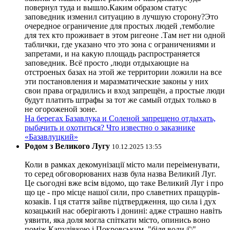
повернул туда и вышло.Каким образом статус
заповедник изменил ситуацию в лучшую сторону?Это
очередное ограничение для простых людей ,темболие
для тех кто проживает в этом ригеоне .Там нет ни одной
таблички, где указано что это зона с ограничениями и
запретами, и на какую площадь распространяется
заповедник. Всё просто ,люди отдыхающие на
отстроеных базах на этой же территории ложили на все
эти постановления и маразматические законы у них
свои права оградились и вход запрещён, а простые люди
будут платить штрафы за тот же самый отдых только в
не огороженой зоне.
На берегах Базавлука и Соленой запрещено отдыхать,
рыбачить и охотиться? Что известно о заказнике
«Базавлуцкий»
Родом з Великого Лугу
10.12.2025 13:55
Коли в рамках декомунізації місто мали переіменувати,
то серед обговорюваних назв була назва Великий Луг.
Це сьогодні вже всім відомо, що таке Великий Луг і про
що це - про місце нашої сили, про славетних пращурів-
козаків. І ця стаття зайве підтвердження, що сила і дух
козацький нас оберігають і донині: адже страшно навіть
уявити, яка доля могла спіткати місто, опинись воно
поміж Капулівкою і Покровським, "біля води ©" .