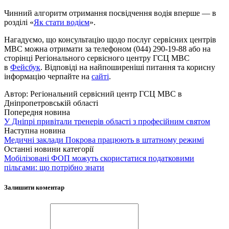
Чинний алгоритм отримання посвідчення водія вперше — в
розділі «
Як стати водієм
».
Нагадуємо, що консультацію щодо послуг сервісних центрів
МВС можна отримати за телефоном (044) 290-19-88 або на
сторінці Регіонального сервісного центру ГСЦ МВС
в
Фейсбук
. Відповіді на найпоширеніші питання та корисну
інформацію черпайте на
сайті
.
Автор:
Регіональний сервісний центр ГСЦ МВС в
Дніпропетровській області
Попередня новина
У Дніпрі привітали тренерів області з професійним святом
Наступна новина
Медичні заклади Покрова працюють в штатному режимі
Останні новини категорії
Мобілізовані ФОП можуть скористатися податковими
пільгами: що потрібно знати
Залишити коментар