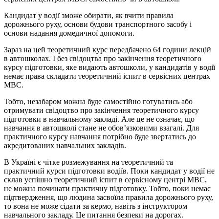
Кандидат у водії зможе обирати, як вчити правила
дорожнього руху, основи будови транспортного засобу і
основи надання домедичної допомоги.
Зараз на цей теоретичний курс передбачено 64 години лекцій
в автошколах. І без свідоцтва про закінчення теоретичного
курсу підготовки, яке видають автошколи, у кандидатів у водії
немає права складати теоретичний іспит в сервісних центрах
МВС.
Тобто, незабаром можна буде самостійно готуватись або
отримувати свідоцтво про закінчення теоретичного курсу
підготовки в навчальному закладі. Але це не означає, що
навчання в автошколі стане не обов’язковими взагалі. Для
практичного курсу навчання потрібно буде звертатись до
акредитованих навчальних закладів.
В Україні є чітке розмежування на теоретичний та
практичний курси підготовки водіїв. Поки кандидат у водії не
склав успішно теоретичний іспит в сервісному центрі МВС,
не можна починати практичну підготовку. Тобто, поки немає
підтвердження, що людина засвоїла правила дорожнього руху,
то вона не може сідати за кермо, навіть з інструктором
навчального закладу. Це питання безпеки на дорогах.