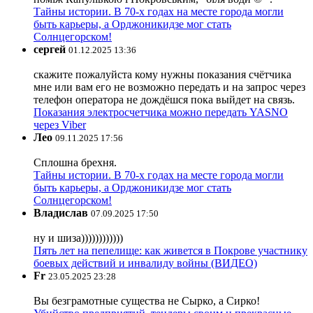
Тайны истории. В 70-х годах на месте города могли
быть карьеры, а Орджоникидзе мог стать
Солнцегорском!
сергей
01.12.2025 13:36
скажите пожалуйста кому нужны показания счётчика
мне или вам его не возможно передать и на запрос через
телефон оператора не дождёшся пока выйдет на связь.
Показания электросчетчика можно передать YASNO
через Viber
Лео
09.11.2025 17:56
Сплошна брехня.
Тайны истории. В 70-х годах на месте города могли
быть карьеры, а Орджоникидзе мог стать
Солнцегорском!
Владислав
07.09.2025 17:50
ну и шиза))))))))))))
Пять лет на пепелище: как живется в Покрове участнику
боевых действий и инвалиду войны (ВИДЕО)
Fr
23.05.2025 23:28
Вы безграмотные существа не Сырко, а Сирко!