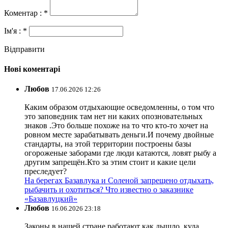
Коментар : *
Ім'я : *
Відправити
Нові коментарі
Любов
17.06.2026 12:26
Каким образом отдыхающие осведомленны, о том что
это заповедник там нет ни каких опозновательных
знаков .Это больше похоже на то что кто-то хочет на
ровном месте зарабатывать деньги.И почему двойные
стандарты, на этой территории построены базы
огороженые заборами где люди катаются, ловят рыбу а
другим запрещён.Кто за этим стоит и какие цели
преследует?
На берегах Базавлука и Соленой запрещено отдыхать,
рыбачить и охотиться? Что известно о заказнике
«Базавлуцкий»
Любов
16.06.2026 23:18
Законы в нашей стране работают как дышло, куда