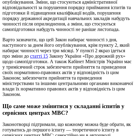
опублікування. Зміни, що стосуються адміністративної
відповідальності за порушення порядку приймання іспитів та
підготовки й підвищення кваліфікації водіїв, порушення
порядку державної акредитації навчальних закладів набудуть
чинності після оприлюднення, а зміни, що стосуються
самопідготовки набудуть чинності не раніше листопада.
Варто зазначити, що цей Закон набирає чинності з дня,
наступного за днем його опублікування, крім пункту 2, який
набирає чинності через три місяці. У пункті 2 якраз ідеться
про зміни до
статті 15
Закону України «Про дорожній рух»
щодо самопідготовки. А також Кабінет Міністрів України має
у тримісячний строк забезпечити прийняття та приведення
своїх нормативно-правових актів у відповідність із цим
Законом; забезпечити прийняття та приведення
міністерствами та іншими центральними органами виконавчої
влади їх нормативно правових актів у відповідність із цим
Законом.
Що саме може змінитися у складанні іспитів у
сервісних центрах МВС?
Законотворці підтримали, що кожному можна буде обрати, як
готуватись до першого іспиту — теоретичного іспиту в
сервісних центрах МВС: самостійно чи в автошколі.