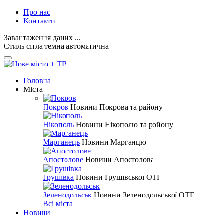
Про нас
Контакти
Завантаження даних ...
Стиль
сітла
темна
автоматична
Головна
Міста
Покров
Новини Покрова та району
Нікополь
Новини Нікополю та ройону
Марганець
Новини Марганцю
Апостолове
Новини Апостолова
Грушівка
Новини Грушівської ОТГ
Зеленодольськ
Новини Зеленодольської ОТГ
Всі міста
Новини