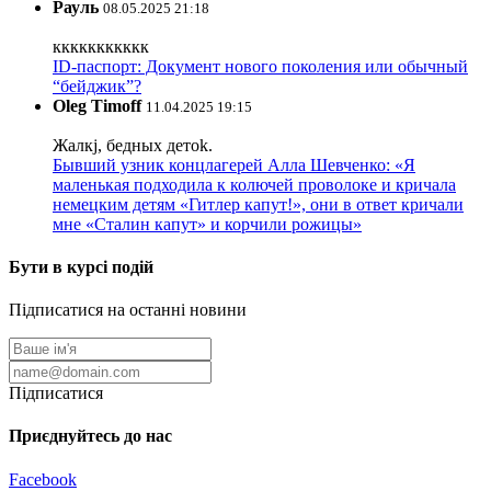
Рауль
08.05.2025 21:18
ккккккккккк
ID-паспорт: Документ нового поколения или обычный
“бейджик”?
Oleg Timoff
11.04.2025 19:15
Жалкj, бедных детok.
Бывший узник концлагерей Алла Шевченко: «Я
маленькая подходила к колючей проволоке и кричала
немецким детям «Гитлер капут!», они в ответ кричали
мне «Сталин капут» и корчили рожицы»
Бути в курсі подій
Підписатися на останні новини
Підписатися
Приєднуйтесь до нас
Facebook