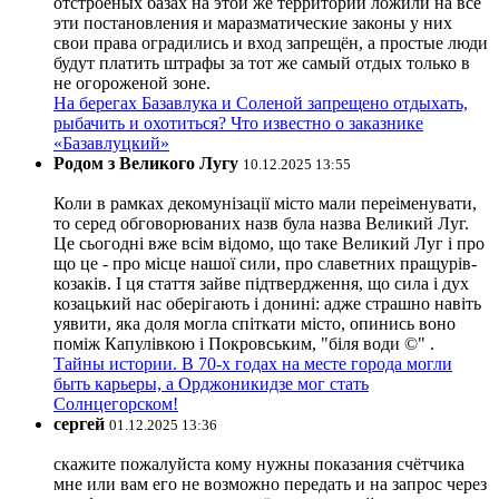
отстроеных базах на этой же территории ложили на все
эти постановления и маразматические законы у них
свои права оградились и вход запрещён, а простые люди
будут платить штрафы за тот же самый отдых только в
не огороженой зоне.
На берегах Базавлука и Соленой запрещено отдыхать,
рыбачить и охотиться? Что известно о заказнике
«Базавлуцкий»
Родом з Великого Лугу
10.12.2025 13:55
Коли в рамках декомунізації місто мали переіменувати,
то серед обговорюваних назв була назва Великий Луг.
Це сьогодні вже всім відомо, що таке Великий Луг і про
що це - про місце нашої сили, про славетних пращурів-
козаків. І ця стаття зайве підтвердження, що сила і дух
козацький нас оберігають і донині: адже страшно навіть
уявити, яка доля могла спіткати місто, опинись воно
поміж Капулівкою і Покровським, "біля води ©" .
Тайны истории. В 70-х годах на месте города могли
быть карьеры, а Орджоникидзе мог стать
Солнцегорском!
сергей
01.12.2025 13:36
скажите пожалуйста кому нужны показания счётчика
мне или вам его не возможно передать и на запрос через