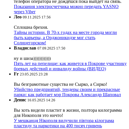
телефон оператора не дождёшся пока выйдет на связь.
Показания электросчетчика можно передать YASNO
через Viber
Лео
09.11.2025 17:56
Сплошна брехня.
Тайны истории. В 70-х годах на месте города могли
быть карьеры, а Орджоникидзе мог стать
Солнцегорском!
Владислав
07.09.2025 17:50
ну и шиза))))))))))))
Пять лет на пепелище: как живется в Покрове участнику
боевых действий и инвалиду войны (ВИДЕО)
Fr
23.05.2025 23:28
Вы безграмотные существа не Сырко, а Сирко!
Убийство предприятий, тендеры своим и прекрасные
парки: как работает мэр Покрова Александр Шаповал
Денис
16.05.2025 14:26
Вы хоть видели пластит в жизни, полтора килограмма
для Никополя это ничто!
У мешканця Нікополя вилучили півтора кілограма
пластиду та наркотики на 400 тисяч гривень