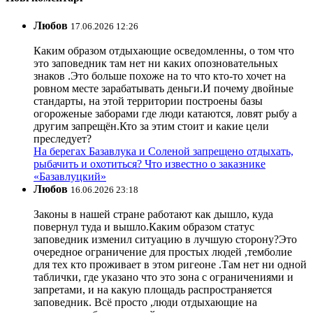
Любов
17.06.2026 12:26
Каким образом отдыхающие осведомленны, о том что
это заповедник там нет ни каких опозновательных
знаков .Это больше похоже на то что кто-то хочет на
ровном месте зарабатывать деньги.И почему двойные
стандарты, на этой территории построены базы
огороженые заборами где люди катаются, ловят рыбу а
другим запрещён.Кто за этим стоит и какие цели
преследует?
На берегах Базавлука и Соленой запрещено отдыхать,
рыбачить и охотиться? Что известно о заказнике
«Базавлуцкий»
Любов
16.06.2026 23:18
Законы в нашей стране работают как дышло, куда
повернул туда и вышло.Каким образом статус
заповедник изменил ситуацию в лучшую сторону?Это
очередное ограничение для простых людей ,темболие
для тех кто проживает в этом ригеоне .Там нет ни одной
таблички, где указано что это зона с ограничениями и
запретами, и на какую площадь распространяется
заповедник. Всё просто ,люди отдыхающие на