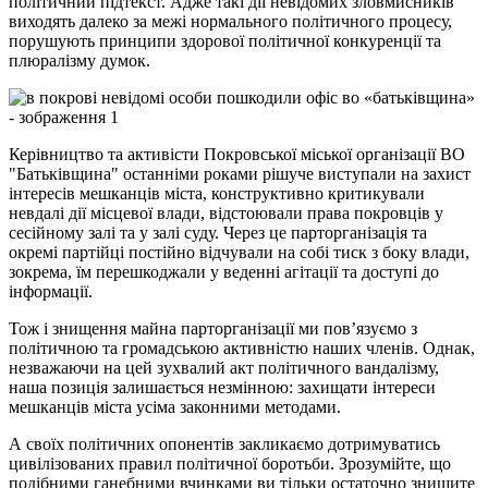
політичний підтекст. Адже такі дії невідомих зловмисників
виходять далеко за межі нормального політичного процесу,
порушують принципи здорової політичної конкуренції та
плюралізму думок.
Керівництво та активісти Покровської міської організації ВО
"Батьківщина" останніми роками рішуче виступали на захист
інтересів мешканців міста, конструктивно критикували
невдалі дії місцевої влади, відстоювали права покровців у
сесійному залі та у залі суду. Через це парторганізація та
окремі партійці постійно відчували на собі тиск з боку влади,
зокрема, їм перешкоджали у веденні агітації та доступі до
інформації.
Тож і знищення майна парторганізації ми пов’язуємо з
політичною та громадською активністю наших членів. Однак,
незважаючи на цей зухвалий акт політичного вандалізму,
наша позиція залишається незмінною: захищати інтереси
мешканців міста усіма законними методами.
А своїх політичних опонентів закликаємо дотримуватись
цивілізованих правил політичної боротьби. Зрозумійте, що
подібними ганебними вчинками ви тільки остаточно знищите