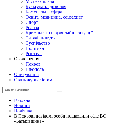
Місцева влада
Культура та дозвілля
Комунальна сфера
Освіта, медицина, соцзахист
Спорт
Релігія
Кримінал та надзвичайні ситуації
Читачі пишуть
Суспільство
Політика
Реклама
Оголошення
Покров
Нікополь
Опитування
Стань журналістом
Головна
Новини
Політика
В Покрові невідомі особи пошкодили офіс ВО
«Батьківщина»