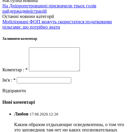
Наступна новина
На Дніпропетровщині призначили трьох голів
райдержадміністрацій
Останні новини категорії
Мобілізовані ФОП можуть скористатися податковими
пільгами: що потрібно знати
Залишити коментар
Коментар : *
Ім'я : *
Відправити
Нові коментарі
Любов
17.06.2026 12:26
Каким образом отдыхающие осведомленны, о том что
это заповедник там нет ни каких опозновательных