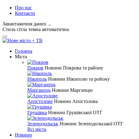
Про нас
Контакти
Завантаження даних ...
Стиль
сітла
темна
автоматична
Головна
Міста
Покров
Новини Покрова та району
Нікополь
Новини Нікополю та ройону
Марганець
Новини Марганцю
Апостолове
Новини Апостолова
Грушівка
Новини Грушівської ОТГ
Зеленодольськ
Новини Зеленодольської ОТГ
Всі міста
Новини