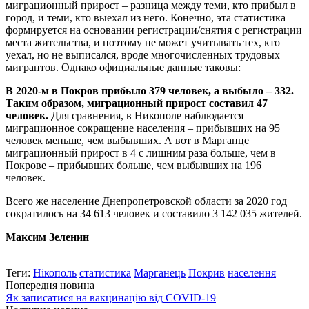
миграционный прирост – разница между теми, кто прибыл в
город, и теми, кто выехал из него. Конечно, эта статистика
формируется на основании регистрации/снятия с регистрации
места жительства, и поэтому не может учитывать тех, кто
уехал, но не выписался, вроде многочисленных трудовых
мигрантов. Однако официальные данные таковы:
В 2020-м в Покров прибыло 379 человек, а выбыло – 332.
Таким образом, миграционный прирост составил 47
человек.
Для сравнения, в Никополе наблюдается
миграционное сокращение населения – прибывших на 95
человек меньше, чем выбывших. А вот в Марганце
миграционный прирост в 4 с лишним раза больше, чем в
Покрове – прибывших больше, чем выбывших на 196
человек.
Всего же население Днепропетровской области за 2020 год
сократилось на 34 613 человек и составило 3 142 035 жителей.
Максим Зеленин
Теги:
Нікополь
статистика
Марганець
Покрив
населення
Попередня новина
Як записатися на вакцинацію від COVID-19