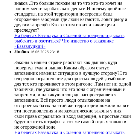
знаков .Это больше похоже на то что кто-то хочет на
ровном месте зарабатывать деньги.И почему двойные
стандарты, на этой территории построены базы
огороженые заборами где люди катаются, ловят рыбу а
другим запрещён.Кто за этим стоит и какие цели
преследует?
На берегах Базавлука и Соленой запрещено отдыхать,
рыбачить и охотиться? Что известно о заказнике
«Базавлуцкий»
Любов
16.06.2026 23:18
Законы в нашей стране работают как дышло, куда
повернул туда и вышло.Каким образом статус
заповедник изменил ситуацию в лучшую сторону?Это
очередное ограничение для простых людей ,темболие
для тех кто проживает в этом ригеоне .Там нет ни одной
таблички, где указано что это зона с ограничениями и
запретами, и на какую площадь распространяется
заповедник. Всё просто ,люди отдыхающие на
отстроеных базах на этой же территории ложили на все
эти постановления и маразматические законы у них
свои права оградились и вход запрещён, а простые люди
будут платить штрафы за тот же самый отдых только в
не огороженой зоне.
На берегах Базавлука и Соленой запрещено отдыхать,