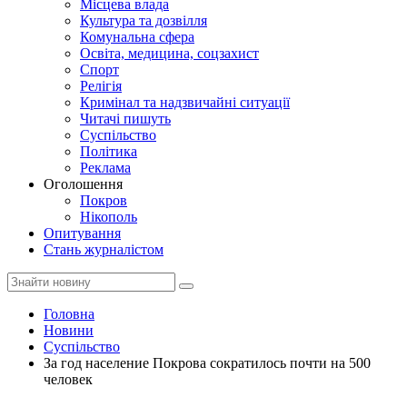
Місцева влада
Культура та дозвілля
Комунальна сфера
Освіта, медицина, соцзахист
Спорт
Релігія
Кримінал та надзвичайні ситуації
Читачі пишуть
Суспільство
Політика
Реклама
Оголошення
Покров
Нікополь
Опитування
Стань журналістом
Головна
Новини
Суспільство
За год население Покрова сократилось почти на 500
человек