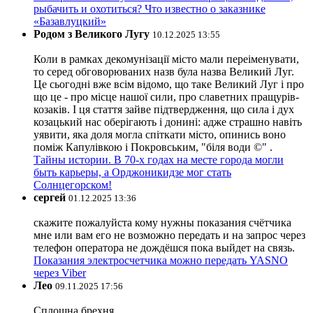
рыбачить и охотиться? Что известно о заказнике
«Базавлуцкий»
Родом з Великого Лугу
10.12.2025 13:55
Коли в рамках декомунізації місто мали переіменувати,
то серед обговорюваних назв була назва Великий Луг.
Це сьогодні вже всім відомо, що таке Великий Луг і про
що це - про місце нашої сили, про славетних пращурів-
козаків. І ця стаття зайве підтвердження, що сила і дух
козацький нас оберігають і донині: адже страшно навіть
уявити, яка доля могла спіткати місто, опинись воно
поміж Капулівкою і Покровським, "біля води ©" .
Тайны истории. В 70-х годах на месте города могли
быть карьеры, а Орджоникидзе мог стать
Солнцегорском!
сергей
01.12.2025 13:36
скажите пожалуйста кому нужны показания счётчика
мне или вам его не возможно передать и на запрос через
телефон оператора не дождёшся пока выйдет на связь.
Показания электросчетчика можно передать YASNO
через Viber
Лео
09.11.2025 17:56
Сплошна брехня.