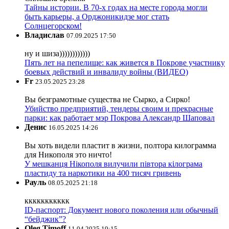
Тайны истории. В 70-х годах на месте города могли
быть карьеры, а Орджоникидзе мог стать
Солнцегорском!
Владислав
07.09.2025 17:50
ну и шиза))))))))))))
Пять лет на пепелище: как живется в Покрове участнику
боевых действий и инвалиду войны (ВИДЕО)
Fr
23.05.2025 23:28
Вы безграмотные существа не Сырко, а Сирко!
Убийство предприятий, тендеры своим и прекрасные
парки: как работает мэр Покрова Александр Шаповал
Денис
16.05.2025 14:26
Вы хоть видели пластит в жизни, полтора килограмма
для Никополя это ничто!
У мешканця Нікополя вилучили півтора кілограма
пластиду та наркотики на 400 тисяч гривень
Рауль
08.05.2025 21:18
ккккккккккк
ID-паспорт: Документ нового поколения или обычный
“бейджик”?
Oleg Timoff
11.04.2025 19:15