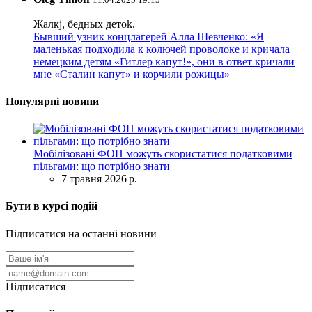
Жалкj, бедных детok.
Бывший узник концлагерей Алла Шевченко: «Я
маленькая подходила к колючей проволоке и кричала
немецким детям «Гитлер капут!», они в ответ кричали
мне «Сталин капут» и корчили рожицы»
Популярні новини
Мобілізовані ФОП можуть скористатися податковими
пільгами: що потрібно знати
7 травня 2026 р.
Бути в курсі подій
Підписатися на останні новини
Підписатися