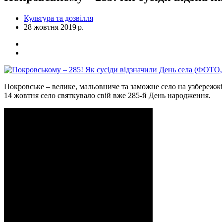
Культура та дозвілля
28 жовтня 2019 р.
Покровське – велике, мальовниче та заможне село на узбережжі 
14 жовтня село святкувало свій вже 285-й День народження.