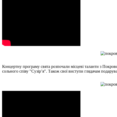
Концертну програму свята розпочали місцеві таланти з Покров
сольного співу "Сузір’я". Також свої виступи глядачам подарув