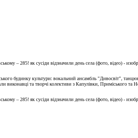
ського будинку культури: вокальний ансамбль "Дивосвіт", танц
али виконавці та творчі колективи з Капулівки, Приміського та Н