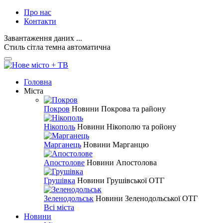
Про нас
Контакти
Завантаження даних ...
Стиль
сітла
темна
автоматична
Головна
Міста
Покров
Новини Покрова та району
Нікополь
Новини Нікополю та ройону
Марганець
Новини Марганцю
Апостолове
Новини Апостолова
Грушівка
Новини Грушівської ОТГ
Зеленодольськ
Новини Зеленодольської ОТГ
Всі міста
Новини