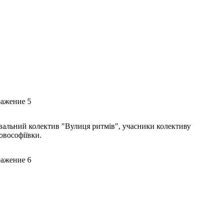
ювальний колектив "Вулиця ритмів", учасники колективу
овософіївки.