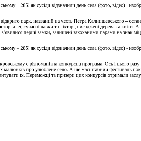
 відкрито парк, названий на честь Петра Калнишевського – остан
осторі алеї, сучасні лавки та ліхтарі, висаджені дерева та квіти.
 з’явилися перші замки, залишені закоханими парами на знак міцн
кровському є різноманітна конкурсна програма. Ось і цього раз
чих малюнків про улюблене село. А ще масштабний фестиваль пок
зентувати їх. Переможці та призери цих конкурсів отримали засл