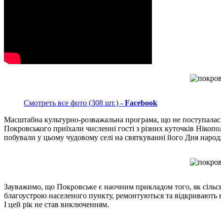
Смотреть все фото (308 шт.)
- Facebook
Масштабна культурно-розважальна програма, що не поступалася а
Покровського приїхали численні гості з різних куточків Нікоп
побували у цьому чудовому селі на святкуванні його Дня народж
Зауважимо, що Покровське є наочним прикладом того, як сільсь
благоустрою населеного пункту, ремонтуються та відкривають н
І цей рік не став виключенням.