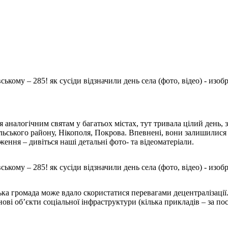
налогічним святам у багатьох містах, тут тривала цілий день, з
ольського району, Нікополя, Покрова. Впевнені, вони залишилися
ення – дивіться наші детальні фото- та відеоматеріали.
ка громада може вдало скористатися перевагами децентралізації
ові об’єкти соціальної інфраструктури (кілька прикладів – за п