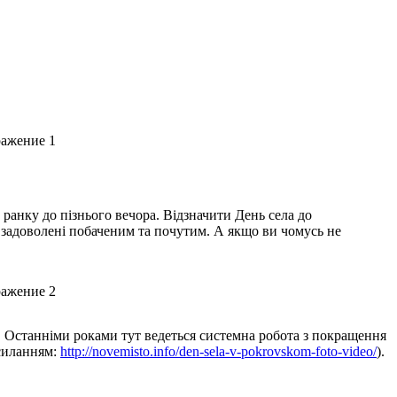
 ранку до пізнього вечора. Відзначити День села до
 задоволені побаченим та почутим. А якщо ви чомусь не
. Останніми роками тут ведеться системна робота з покращення
осиланням:
http://novemisto.info/den-sela-v-pokrovskom-foto-video/
).