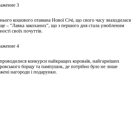
нього кошового отамана Нової Січі, що свого часу знаходилася
 А ще – "Лавка закоханих", що з першого дня стала улюбленим
ості своїх почуттів.
у проводилися конкурси найкращих короваїв, найгарніших
ровського борщу та пампушок, де потрібно було не лише
ужені нагороди і подарунки.