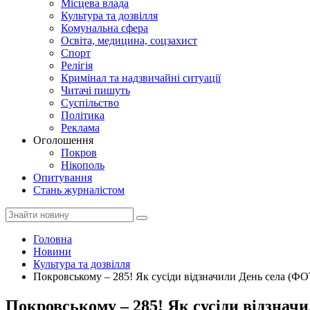
Місцева влада
Культура та дозвілля
Комунальна сфера
Освіта, медицина, соцзахист
Спорт
Релігія
Кримінал та надзвичайні ситуації
Читачі пишуть
Суспільство
Політика
Реклама
Оголошення
Покров
Нікополь
Опитування
Стань журналістом
Головна
Новини
Культура та дозвілля
Покровському – 285! Як сусіди відзначили День села (Ф
Покровському – 285! Як сусіди відзна