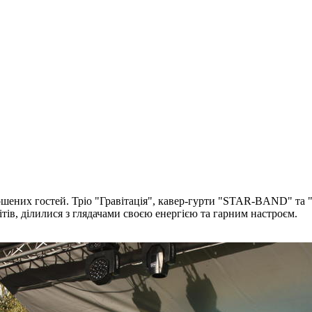
рошених гостей. Тріо "Гравітація", кавер-гурти "STAR-BAND" та 
ів, ділилися з глядачами своєю енергією та гарним настроєм.