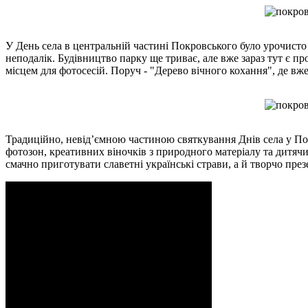
У День села в центральній частині Покровського було урочисто
неподалік. Будівництво парку ще триває, але вже зараз тут є пр
місцем для фотосесій. Поруч - "Дерево вічного кохання", де вже
Традиційно, невід’ємною частиною святкування Днів села у По
фотозон, креативних віночків з природного матеріалу та дитя
смачно приготувати славетні українські страви, а й творчо пре