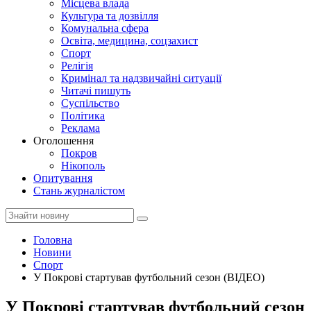
Місцева влада
Культура та дозвілля
Комунальна сфера
Освіта, медицина, соцзахист
Спорт
Релігія
Кримінал та надзвичайні ситуації
Читачі пишуть
Суспільство
Політика
Реклама
Оголошення
Покров
Нікополь
Опитування
Стань журналістом
Головна
Новини
Спорт
У Покрові стартував футбольний сезон (ВІДЕО)
У Покрові стартував футбольний сезон