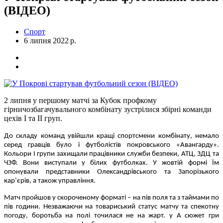
(ВІДЕО)
Спорт
6 липня 2022 р.
2 липня у першому матчі за Кубок профкому
гірничозбагачувального комбінату зустрілися збірні команди
цехів І та ІІ груп.
До складу команд увійшли кращі спортсмени комбінату, немало
серед гравців було і футболістів покровського «Авангарду».
Кольори І групи захищали працівники служби безпеки, АТЦ, ЗДЦ та
ЧЗФ. Вони виступали у білих футболках. У жовтій формі Їм
опонували представники Олександрівського та Запорізького
кар’єрів, а також управління.
Матч пройшов у скороченому форматі – на пів поля та з таймами по
пів години. Незважаючи на товариський статус матчу та спекотну
погоду, боротьба на полі точилася не на жарт. у А сюжет гри