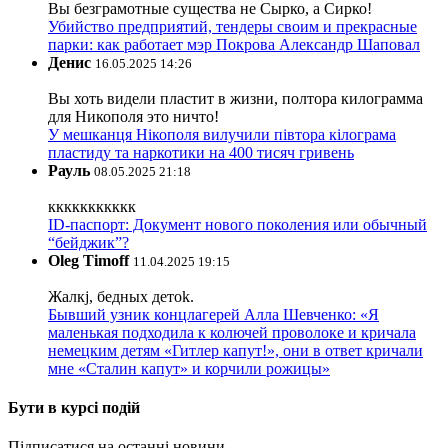
Вы безграмотные существа не Сырко, а Сирко!
Убийство предприятий, тендеры своим и прекрасные
парки: как работает мэр Покрова Александр Шаповал
Денис
16.05.2025 14:26
Вы хоть видели пластит в жизни, полтора килограмма
для Никополя это ничто!
У мешканця Нікополя вилучили півтора кілограма
пластиду та наркотики на 400 тисяч гривень
Рауль
08.05.2025 21:18
ккккккккккк
ID-паспорт: Документ нового поколения или обычный
“бейджик”?
Oleg Timoff
11.04.2025 19:15
Жалкj, бедных детok.
Бывший узник концлагерей Алла Шевченко: «Я
маленькая подходила к колючей проволоке и кричала
немецким детям «Гитлер капут!», они в ответ кричали
мне «Сталин капут» и корчили рожицы»
Бути в курсі подій
Підписатися на останні новини