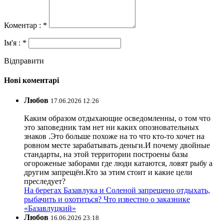
Коментар : *
Ім'я : *
Відправити
Нові коментарі
Любов
17.06.2026 12:26
Каким образом отдыхающие осведомленны, о том что
это заповедник там нет ни каких опозновательных
знаков .Это больше похоже на то что кто-то хочет на
ровном месте зарабатывать деньги.И почему двойные
стандарты, на этой территории построены базы
огороженые заборами где люди катаются, ловят рыбу а
другим запрещён.Кто за этим стоит и какие цели
преследует?
На берегах Базавлука и Соленой запрещено отдыхать,
рыбачить и охотиться? Что известно о заказнике
«Базавлуцкий»
Любов
16.06.2026 23:18