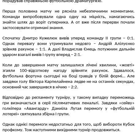
порадував справжньою футбольною драматургією.
Перша половина матчу не рясніла небезпечними моментами.
Команди випробовували одна одну на міцність, намагаючись
знайти шлях до воріт суперника. А от вже після перерви почали
застосовувати отримані знання.
Спочатку Дмитро Кужелюк вивів уперед команду ІІ групи – 0:1.
Однак перевагу вони утримували недовго – Андрій Алілуєнко
зрівняв рахунок – 1:1. А далі Владислав Ємець потужним дальнім
ударом взагалі вивів І групу вперед – 2:1.
Коли до завершення матчу залишалися лічені хвилини, «жовті»
згаяли 100-відсоткову нагоду зрівняти рахунок. Здавалося,
футбольна фортуна сьогодні на боці гравців у білій формі… Але
завдяки голу Віктора Карпелайнена ледве не на останніх секундах,
основний час завершився в нічию – 2:2.
Відповідно до регламенту турніру, у такому випадку переможець
гри визначається в серії післяматчевих пенальті. Завдяки «сейву»
голкіпера «Авангарду» Даниїла Лутая перемогу у «футбольній
лотереї» святкувала збірна І групи.
Однак однієї перемоги недостатньо для того, щоб вибороти Кубок
профкому. Тож наступними вихідними турнір продовжиться.