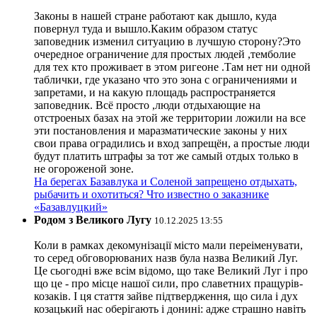
Законы в нашей стране работают как дышло, куда
повернул туда и вышло.Каким образом статус
заповедник изменил ситуацию в лучшую сторону?Это
очередное ограничение для простых людей ,темболие
для тех кто проживает в этом ригеоне .Там нет ни одной
таблички, где указано что это зона с ограничениями и
запретами, и на какую площадь распространяется
заповедник. Всё просто ,люди отдыхающие на
отстроеных базах на этой же территории ложили на все
эти постановления и маразматические законы у них
свои права оградились и вход запрещён, а простые люди
будут платить штрафы за тот же самый отдых только в
не огороженой зоне.
На берегах Базавлука и Соленой запрещено отдыхать,
рыбачить и охотиться? Что известно о заказнике
«Базавлуцкий»
Родом з Великого Лугу
10.12.2025 13:55
Коли в рамках декомунізації місто мали переіменувати,
то серед обговорюваних назв була назва Великий Луг.
Це сьогодні вже всім відомо, що таке Великий Луг і про
що це - про місце нашої сили, про славетних пращурів-
козаків. І ця стаття зайве підтвердження, що сила і дух
козацький нас оберігають і донині: адже страшно навіть