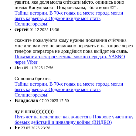
уявити, яка доля могла спіткати місто, опинись воно
поміж Капулівкою і Покровським, "біля води ©" .
Тайны истории. В 70-х годах на месте города могли
быть карьеры, а Орджоникидзе мог стать
Солнцегорском!
сергей
01.12.2025 13:36
скажите пожалуйста кому нужны показания счётчика
мне или вам его не возможно передать и на запрос через
телефон оператора не дождёшся пока выйдет на связь.
Показания электросчетчика можно передать YASNO
через Viber
Лео
09.11.2025 17:56
Сплошна брехня.
Тайны истории. В 70-х годах на месте города могли
быть карьеры, а Орджоникидзе мог стать
Солнцегорском!
Владислав
07.09.2025 17:50
ну и шиза))))))))))))
Пять лет на пепелище: как живется в Покрове участнику
боевых действий и инвалиду войны (ВИДЕО)
Fr
23.05.2025 23:28