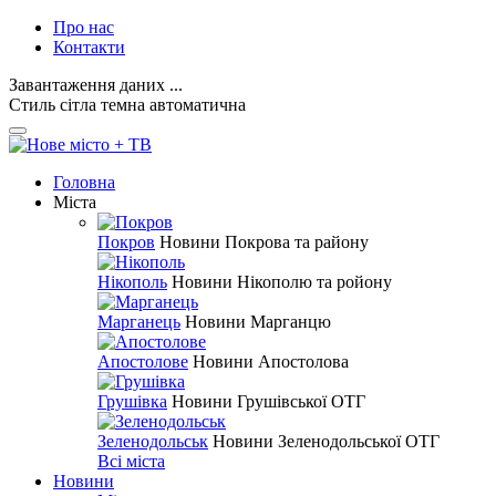
Про нас
Контакти
Завантаження даних ...
Стиль
сітла
темна
автоматична
Головна
Міста
Покров
Новини Покрова та району
Нікополь
Новини Нікополю та ройону
Марганець
Новини Марганцю
Апостолове
Новини Апостолова
Грушівка
Новини Грушівської ОТГ
Зеленодольськ
Новини Зеленодольської ОТГ
Всі міста
Новини