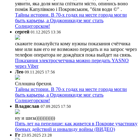
уявити, яка доля могла спіткати місто, опинись воно
поміж Капулівкою і Покровським, "біля води ©" .
Тайны истории. В 70-х годах на месте города могли
быть карьеры, а Орджоникидзе мог стать
Солнцегорском!
сергей
01.12.2025 13:36
скажите пожалуйста кому нужны показания счётчика
мне или вам его не возможно передать и на запрос через
телефон оператора не дождёшся пока выйдет на связь.
Показания электросчетчика можно передать YASNO
через Viber
Лео
09.11.2025 17:56
Сплошна брехня.
Тайны истории. В 70-х годах на месте города могли
быть карьеры, а Орджоникидзе мог стать
Солнцегорском!
Владислав
07.09.2025 17:50
ну и шиза))))))))))))
Пять лет на пепелище: как живется в Покрове участнику
боевых действий и инвалиду войны (ВИДЕО)
Fr
23.05.2025 23:28