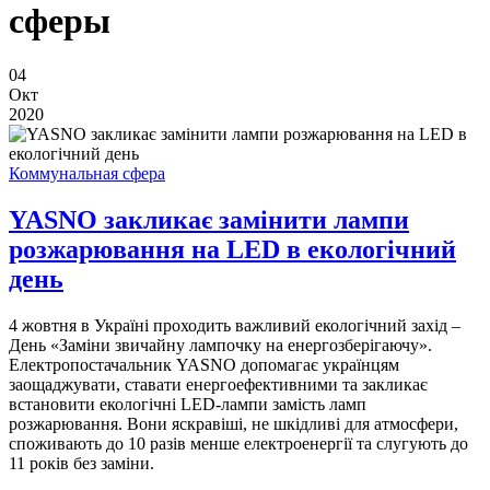
сферы
04
Окт
2020
Коммунальная сфера
YASNO закликає замінити лампи
розжарювання на LED в екологічний
день
4 жовтня в Україні проходить важливий екологічний захід –
День «Заміни звичайну лампочку на енергозберігаючу».
Електропостачальник YASNO допомагає українцям
заощаджувати, ставати енергоефективними та закликає
встановити екологічні LED-лампи замість ламп
розжарювання. Вони яскравіші, не шкідливі для атмосфери,
споживають до 10 разів менше електроенергії та слугують до
11 років без заміни.