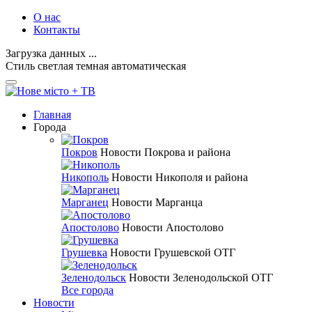
О нас
Контакты
Загрузка данных ...
Стиль
светлая
темная
автоматическая
Главная
Города
Покров
Новости Покрова и района
Никополь
Новости Никополя и района
Марганец
Новости Марганца
Апостолово
Новости Апостолово
Грушевка
Новости Грушевской ОТГ
Зеленодольск
Новости Зеленодольской ОТГ
Все города
Новости