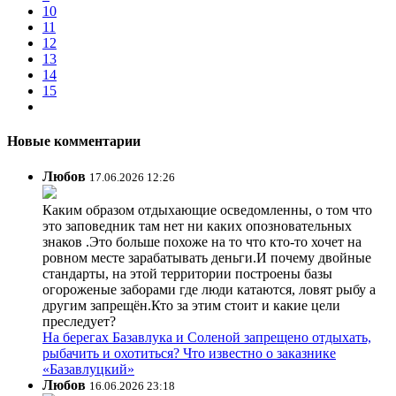
10
11
12
13
14
15
Новые комментарии
Любов
17.06.2026 12:26
Каким образом отдыхающие осведомленны, о том что
это заповедник там нет ни каких опозновательных
знаков .Это больше похоже на то что кто-то хочет на
ровном месте зарабатывать деньги.И почему двойные
стандарты, на этой территории построены базы
огороженые заборами где люди катаются, ловят рыбу а
другим запрещён.Кто за этим стоит и какие цели
преследует?
На берегах Базавлука и Соленой запрещено отдыхать,
рыбачить и охотиться? Что известно о заказнике
«Базавлуцкий»
Любов
16.06.2026 23:18