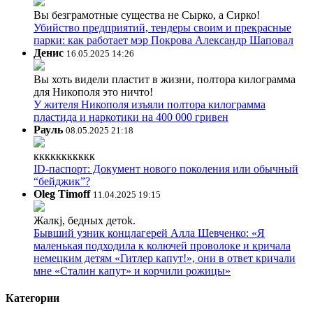
Вы безграмотные существа не Сырко, а Сирко!
Убийство предприятий, тендеры своим и прекрасные
парки: как работает мэр Покрова Александр Шаповал
Денис
16.05.2025 14:26
Вы хоть видели пластит в жизни, полтора килограмма
для Никополя это ничто!
У жителя Никополя изъяли полтора килограмма
пластида и наркотики на 400 000 гривен
Рауль
08.05.2025 21:18
ккккккккккк
ID-паспорт: Документ нового поколения или обычный
“бейджик”?
Oleg Timoff
11.04.2025 19:15
Жалкj, бедных детok.
Бывший узник концлагерей Алла Шевченко: «Я
маленькая подходила к колючей проволоке и кричала
немецким детям «Гитлер капут!», они в ответ кричали
мне «Сталин капут» и корчили рожицы»
Категории