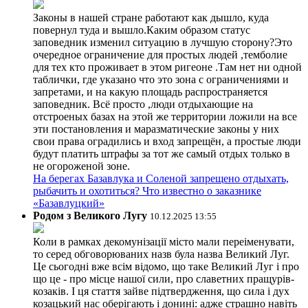
Законы в нашей стране работают как дышло, куда
повернул туда и вышло.Каким образом статус
заповедник изменил ситуацию в лучшую сторону?Это
очередное ограничение для простых людей ,темболие
для тех кто проживает в этом ригеоне .Там нет ни одной
таблички, где указано что это зона с ограничениями и
запретами, и на какую площадь распространяется
заповедник. Всё просто ,люди отдыхающие на
отстроеных базах на этой же территории ложили на все
эти постановления и маразматические законы у них
свои права оградились и вход запрещён, а простые люди
будут платить штрафы за тот же самый отдых только в
не огороженой зоне.
На берегах Базавлука и Соленой запрещено отдыхать,
рыбачить и охотиться? Что известно о заказнике
«Базавлуцкий»
Родом з Великого Лугу
10.12.2025 13:55
Коли в рамках декомунізації місто мали переіменувати,
то серед обговорюваних назв була назва Великий Луг.
Це сьогодні вже всім відомо, що таке Великий Луг і про
що це - про місце нашої сили, про славетних пращурів-
козаків. І ця стаття зайве підтвердження, що сила і дух
козацький нас оберігають і донині: адже страшно навіть