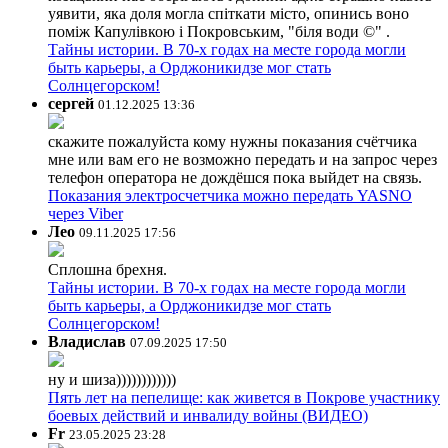
уявити, яка доля могла спіткати місто, опинись воно
поміж Капулівкою і Покровським, "біля води ©" .
Тайны истории. В 70-х годах на месте города могли
быть карьеры, а Орджоникидзе мог стать
Солнцегорском!
сергей
01.12.2025 13:36
скажите пожалуйста кому нужны показания счётчика
мне или вам его не возможно передать и на запрос через
телефон оператора не дождёшся пока выйдет на связь.
Показания электросчетчика можно передать YASNO
через Viber
Лео
09.11.2025 17:56
Сплошна брехня.
Тайны истории. В 70-х годах на месте города могли
быть карьеры, а Орджоникидзе мог стать
Солнцегорском!
Владислав
07.09.2025 17:50
ну и шиза))))))))))))
Пять лет на пепелище: как живется в Покрове участнику
боевых действий и инвалиду войны (ВИДЕО)
Fr
23.05.2025 23:28