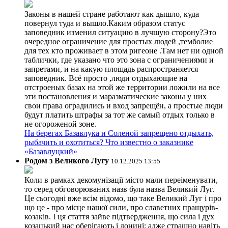
Законы в нашей стране работают как дышло, куда
повернул туда и вышло.Каким образом статус
заповедник изменил ситуацию в лучшую сторону?Это
очередное ограничение для простых людей ,темболие
для тех кто проживает в этом ригеоне .Там нет ни одной
таблички, где указано что это зона с ограничениями и
запретами, и на какую площадь распространяется
заповедник. Всё просто ,люди отдыхающие на
отстроеных базах на этой же территории ложили на все
эти постановления и маразматические законы у них
свои права оградились и вход запрещён, а простые люди
будут платить штрафы за тот же самый отдых только в
не огороженой зоне.
На берегах Базавлука и Соленой запрещено отдыхать,
рыбачить и охотиться? Что известно о заказнике
«Базавлуцкий»
Родом з Великого Лугу
10.12.2025 13:55
Коли в рамках декомунізації місто мали переіменувати,
то серед обговорюваних назв була назва Великий Луг.
Це сьогодні вже всім відомо, що таке Великий Луг і про
що це - про місце нашої сили, про славетних пращурів-
козаків. І ця стаття зайве підтвердження, що сила і дух
козацький нас оберігають і донині: адже страшно навіть