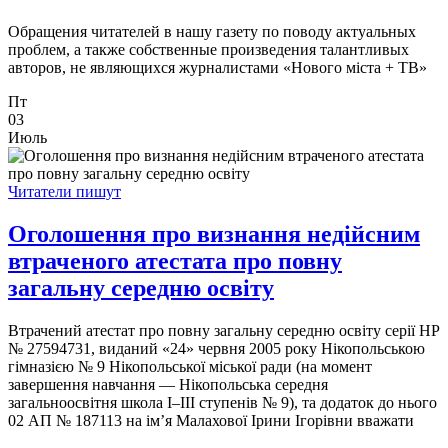
Обращения читателей в нашу газету по поводу актуальных
проблем, а также собственные произведения талантливых
авторов, не являющихся журналистами «Нового міста + ТВ»
Пт
03
Июль
Читатели пишут
Оголошення про визнання недійсним
втраченого атестата про повну
загальну середню освіту
Втрачений атестат про повну загальну середню освіту серії НР
№ 27594731, виданий «24» червня 2005 року Нікопольською
гімназією № 9 Нікопольської міської ради (на момент
завершення навчання — Нікопольська середня
загальноосвітня школа І–ІІІ ступенів № 9), та додаток до нього
02 АП № 187113 на ім’я Малахової Ірини Ігорівни вважати