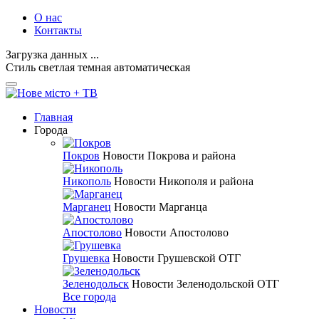
О нас
Контакты
Загрузка данных ...
Стиль
светлая
темная
автоматическая
Главная
Города
Покров
Новости Покрова и района
Никополь
Новости Никополя и района
Марганец
Новости Марганца
Апостолово
Новости Апостолово
Грушевка
Новости Грушевской ОТГ
Зеленодольск
Новости Зеленодольской ОТГ
Все города
Новости