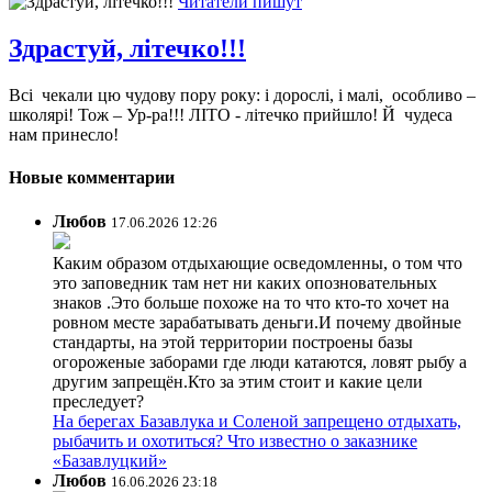
Читатели пишут
Здрастуй, літечко!!!
Всі чекали цю чудову пору року: і дорослі, і малі, особливо –
школярі! Тож – Ур-ра!!! ЛІТО - літечко прийшло! Й чудеса
нам принесло!
Новые комментарии
Любов
17.06.2026 12:26
Каким образом отдыхающие осведомленны, о том что
это заповедник там нет ни каких опозновательных
знаков .Это больше похоже на то что кто-то хочет на
ровном месте зарабатывать деньги.И почему двойные
стандарты, на этой территории построены базы
огороженые заборами где люди катаются, ловят рыбу а
другим запрещён.Кто за этим стоит и какие цели
преследует?
На берегах Базавлука и Соленой запрещено отдыхать,
рыбачить и охотиться? Что известно о заказнике
«Базавлуцкий»
Любов
16.06.2026 23:18