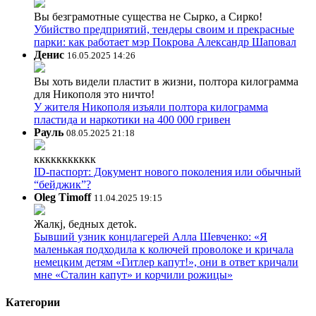
Вы безграмотные существа не Сырко, а Сирко!
Убийство предприятий, тендеры своим и прекрасные
парки: как работает мэр Покрова Александр Шаповал
Денис
16.05.2025 14:26
Вы хоть видели пластит в жизни, полтора килограмма
для Никополя это ничто!
У жителя Никополя изъяли полтора килограмма
пластида и наркотики на 400 000 гривен
Рауль
08.05.2025 21:18
ккккккккккк
ID-паспорт: Документ нового поколения или обычный
“бейджик”?
Oleg Timoff
11.04.2025 19:15
Жалкj, бедных детok.
Бывший узник концлагерей Алла Шевченко: «Я
маленькая подходила к колючей проволоке и кричала
немецким детям «Гитлер капут!», они в ответ кричали
мне «Сталин капут» и корчили рожицы»
Категории