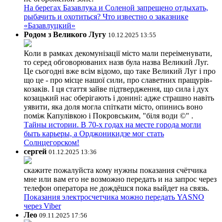
На берегах Базавлука и Соленой запрещено отдыхать,
рыбачить и охотиться? Что известно о заказнике
«Базавлуцкий»
Родом з Великого Лугу
10.12.2025 13:55
Коли в рамках декомунізації місто мали переіменувати,
то серед обговорюваних назв була назва Великий Луг.
Це сьогодні вже всім відомо, що таке Великий Луг і про
що це - про місце нашої сили, про славетних пращурів-
козаків. І ця стаття зайве підтвердження, що сила і дух
козацький нас оберігають і донині: адже страшно навіть
уявити, яка доля могла спіткати місто, опинись воно
поміж Капулівкою і Покровським, "біля води ©" .
Тайны истории. В 70-х годах на месте города могли
быть карьеры, а Орджоникидзе мог стать
Солнцегорском!
сергей
01.12.2025 13:36
скажите пожалуйста кому нужны показания счётчика
мне или вам его не возможно передать и на запрос через
телефон оператора не дождёшся пока выйдет на связь.
Показания электросчетчика можно передать YASNO
через Viber
Лео
09.11.2025 17:56