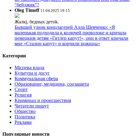
“бейджик”?
Oleg Timoff
11.04.2025 19:15
Жалкj, бедных детok.
Бывший узник концлагерей Алла Шевченко: «Я
маленькая подходила к колючей проволоке и кричала
немецким детям «Гитлер капут!», они в ответ кричали
мне «Сталин капут» и корчили рожицы»
Категории
Місцева влада
Культура и досуг
Коммунальная сфера
Образование, медицина, соцзащита
Спорт
Религия
Криминал и происшествия
Читатели пишут
Общество
Политика
Реклама
Популярные новости