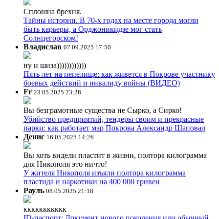
Сплошна брехня.
Тайны истории. В 70-х годах на месте города могли
быть карьеры, а Орджоникидзе мог стать
Солнцегорском!
Владислав
07.09.2025 17:50
ну и шиза))))))))))))
Пять лет на пепелище: как живется в Покрове участнику
боевых действий и инвалиду войны (ВИДЕО)
Fr
23.05.2025 23:28
Вы безграмотные существа не Сырко, а Сирко!
Убийство предприятий, тендеры своим и прекрасные
парки: как работает мэр Покрова Александр Шаповал
Денис
16.05.2025 14:26
Вы хоть видели пластит в жизни, полтора килограмма
для Никополя это ничто!
У жителя Никополя изъяли полтора килограмма
пластида и наркотики на 400 000 гривен
Рауль
08.05.2025 21:18
ккккккккккк
ID-паспорт: Документ нового поколения или обычный