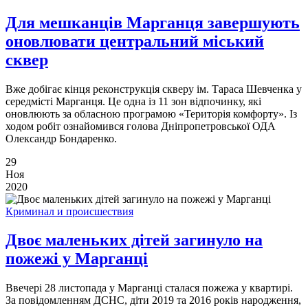
Для мешканців Марганця завершують
оновлювати центральний міський
сквер
Вже добігає кінця реконструкція скверу ім. Тараса Шевченка у
середмісті Марганця. Це одна із 11 зон відпочинку, які
оновлюють за обласною програмою «Територія комфорту». Із
ходом робіт ознайомився голова Дніпропетровської ОДА
Олександр Бондаренко.
29
Ноя
2020
Криминал и происшествия
Двоє маленьких дітей загинуло на
пожежі у Марганці
Ввечері 28 листопада у Марганці сталася пожежа у квартирі.
За повідомленням ДСНС, діти 2019 та 2016 років народження,