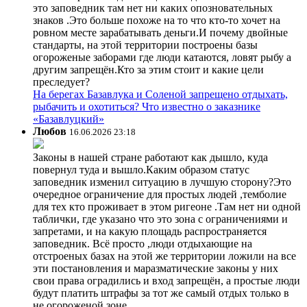
это заповедник там нет ни каких опозновательных
знаков .Это больше похоже на то что кто-то хочет на
ровном месте зарабатывать деньги.И почему двойные
стандарты, на этой территории построены базы
огороженые заборами где люди катаются, ловят рыбу а
другим запрещён.Кто за этим стоит и какие цели
преследует?
На берегах Базавлука и Соленой запрещено отдыхать,
рыбачить и охотиться? Что известно о заказнике
«Базавлуцкий»
Любов
16.06.2026 23:18
Законы в нашей стране работают как дышло, куда
повернул туда и вышло.Каким образом статус
заповедник изменил ситуацию в лучшую сторону?Это
очередное ограничение для простых людей ,темболие
для тех кто проживает в этом ригеоне .Там нет ни одной
таблички, где указано что это зона с ограничениями и
запретами, и на какую площадь распространяется
заповедник. Всё просто ,люди отдыхающие на
отстроеных базах на этой же территории ложили на все
эти постановления и маразматические законы у них
свои права оградились и вход запрещён, а простые люди
будут платить штрафы за тот же самый отдых только в
не огороженой зоне.