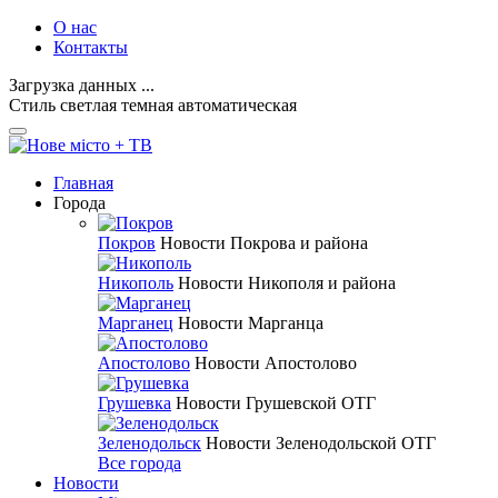
О нас
Контакты
Загрузка данных ...
Стиль
светлая
темная
автоматическая
Главная
Города
Покров
Новости Покрова и района
Никополь
Новости Никополя и района
Марганец
Новости Марганца
Апостолово
Новости Апостолово
Грушевка
Новости Грушевской ОТГ
Зеленодольск
Новости Зеленодольской ОТГ
Все города
Новости