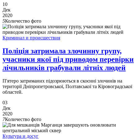
10
Дек
2020
5
Количество фото
Криминал и происшествия
Поліція затримала злочинну групу,
учасники якої під приводом перевірки
лічильників грабували літніх людей
П'ятеро затриманих підозрюються в скоєнні злочинів на
території Дніпропетровської, Полтавської та Кіровоградської
областей.
03
Дек
2020
7
Количество фото
Культура и досуг