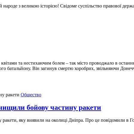
й народе з великою історією! Свідоме суспільство правової держ
 квітами та нестихаючим болем – так місто проводжало в останню
го батальйону. Він загинув смертю хоробрих, звільняючи Донечч
Общество
нищили бойову частину ракети
у ракети, яку виявили на околиці Дніпра. Про це повідомили в