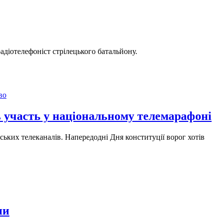
адіотелефоніст стрілецького батальйону.
во
ь участь у національному телемарафоні
ьких телеканалів. Напередодні Дня конституції ворог хотів
ни