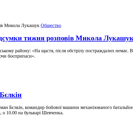
Общество
ідсумки тижня розповів Микола Лукашу
ському району: «На щастя, після обстрілу постраждалих немає. В
ючи боєприпаси».
Бєлкін
н Бєлкін, командир бойової машини механізованого батальйону
 о 10.00 на бульварі Шевченка.