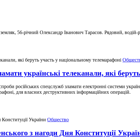
емляк, 56-річний Олександр Іванович Тарасов. Рядовий, водій-р
Общест
амати українські телеканали, які берут
проби російських спецслужб зламати електронні системи українс
арафоні, для власних деструктивних інформаційних операцій.
Общество
нського з нагоди Дня Конституції Украї