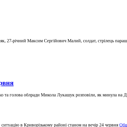
ляк, 27-річний Максим Сергійович Малий, солдат, стрілець пара
ервня
енко та голова облради Микола Лукашук розповіли, як минула н
Общ