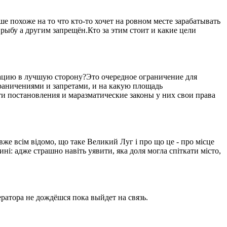
 похоже на то что кто-то хочет на ровном месте зарабатывать
рыбу а другим запрещён.Кто за этим стоит и какие цели
уацию в лучшую сторону?Это очередное ограничение для
ограничениями и запретами, и на какую площадь
ти постановления и маразматические законы у них свои права
вже всім відомо, що таке Великий Луг і про що це - про місце
ині: адже страшно навіть уявити, яка доля могла спіткати місто,
ратора не дождёшся пока выйдет на связь.