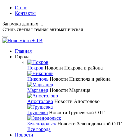
О нас
Контакты
Загрузка данных ...
Стиль
светлая
темная
автоматическая
Главная
Города
Покров
Новости Покрова и района
Никополь
Новости Никополя и района
Марганец
Новости Марганца
Апостолово
Новости Апостолово
Грушевка
Новости Грушевской ОТГ
Зеленодольск
Новости Зеленодольской ОТГ
Все города
Новости