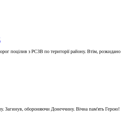
к
орог поцілив з РСЗВ по території району. Втім, розкидано
. Загинув, обороняючи Донеччину. Вічна пам'ять Герою!