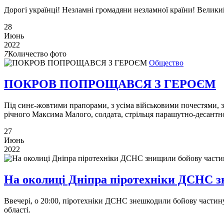
Дорогі українці! Незламні громадяни незламної країни! Велики
28
Июнь
2022
7
Количество фото
Общество
ПОКРОВ ПОПРОЩАВСЯ З ГЕРОЄМ
Під синє-жовтими прапорами, з усіма військовими почестями, з
річного Максима Малого, солдата, стрільця парашутно-десантно
27
Июнь
2022
На околицi Днiпра піротехніки ДСНС з
Ввечері, о 20:00, піротехніки ДСНС знешкодили бойову частин
області.