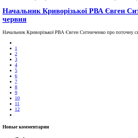
Начальник Криворізької РВА Євген Сит
червня
Начальник Криворізької РВА Євген Ситниченко про поточну сит
1
2
3
4
5
6
7
8
9
10
11
12
Новые комментарии