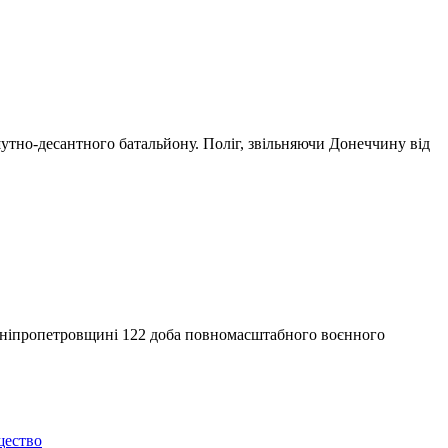
шутно-десантного батальйону. Поліг, звільняючи Донеччину від
а Дніпропетровщині 122 доба повномасштабного воєнного
ество