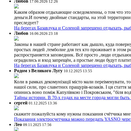
Любов
17.06.2026 12:26
Каким образом отдыхающие осведомленны, о том что это з
деньги.И почему двойные стандарты, на этой территории 
преследует?
На берегах Базавлука и Соленой запрещено отдыхать, рыб
Любов
16.06.2026 23:18
Законы в нашей стране работают как дышло, куда поверн
простых людей ,темболие для тех кто проживает в этом ри
распространяется заповедник. Всё просто ,люди отдыхающ
оградились и вход запрещён, а простые люди будут плати
На берегах Базавлука и Соленой запрещено отдыхать, рыб
Родом з Великого Лугу
10.12.2025 13:55
Коли в рамках декомунізації місто мали переіменувати, то
нашої сили, про славетних пращурів-козаків. І ця стаття з
опинись воно поміж Капулівкою і Покровським, "біля вод
Тайны истории. В 70-х годах на месте города могли быть
сергей
01.12.2025 13:36
скажите пожалуйста кому нужны показания счётчика мне и
Показания электросчетчика можно передать YASNO через
Лео
09.11.2025 17:56