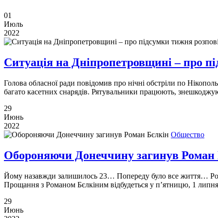
01
Июль
2022
Ситуація на Дніпропетровщині – про п
Голова обласної ради повідомив про нічні обстріли по Нікополь
багато касетних снарядів. Рятувальники працюють, знешкоджу
29
Июнь
2022
Общество
Обороняючи Донеччину загинув Роман 
Йому назавжди залишилось 23… Попереду було все життя… Рома
Прощання з Романом Бєлкіним відбудеться у п’ятницю, 1 липня,
29
Июнь