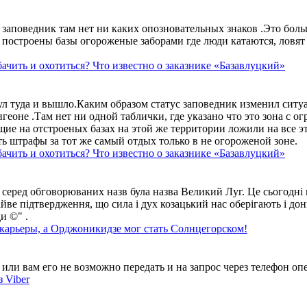
аповедник там нет ни каких опозновательных знаков .Это больше
построены базы огороженые заборами где люди катаются, ловят 
ачить и охотиться? Что известно о заказнике «Базавлуцкий»
ул туда и вышло.Каким образом статус заповедник изменил сит
геоне .Там нет ни одной таблички, где указано что это зона с 
ие на отстроеных базах на этой же территории ложили на все э
ть штрафы за тот же самый отдых только в не огороженой зоне.
ачить и охотиться? Что известно о заказнике «Базавлуцкий»
 серед обговорюваних назв була назва Великий Луг. Це сьогодні 
айве підтвердження, що сила і дух козацький нас оберігають і дон
и ©" .
 карьеры, а Орджоникидзе мог стать Солнцегорском!
ли вам его не возможно передать и на запрос через телефон опе
 Viber