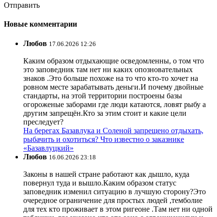
Отправить
Новые комментарии
Любов
17.06.2026 12:26
Каким образом отдыхающие осведомленны, о том что
это заповедник там нет ни каких опозновательных
знаков .Это больше похоже на то что кто-то хочет на
ровном месте зарабатывать деньги.И почему двойные
стандарты, на этой территории построены базы
огороженые заборами где люди катаются, ловят рыбу а
другим запрещён.Кто за этим стоит и какие цели
преследует?
На берегах Базавлука и Соленой запрещено отдыхать,
рыбачить и охотиться? Что известно о заказнике
«Базавлуцкий»
Любов
16.06.2026 23:18
Законы в нашей стране работают как дышло, куда
повернул туда и вышло.Каким образом статус
заповедник изменил ситуацию в лучшую сторону?Это
очередное ограничение для простых людей ,темболие
для тех кто проживает в этом ригеоне .Там нет ни одной