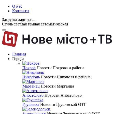
О нас
Контакты
Загрузка данных ...
Стиль
светлая
темная
автоматическая
Главная
Города
Покров
Новости Покрова и района
Никополь
Новости Никополя и района
Марганец
Новости Марганца
Апостолово
Новости Апостолово
Грушевка
Новости Грушевской ОТГ
Зеленодольск
Новости Зеленодольской ОТГ