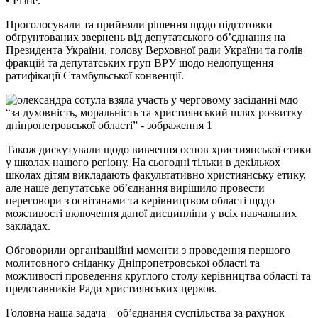
• Різне.
Проголосували та прийняли рішення щодо підготовки
обґрунтованих звернень від депутатського об’єднання на
Президента України, голову Верховної ради України та голів
фракцій та депутатських груп ВРУ щодо недопущення
ратифікації Стамбульської конвенції.
Також дискутували щодо вивчення основ християнської етики
у школах нашого регіону. На сьогодні тільки в декількох
школах дітям викладають факультативно християнську етику,
але наше депутатське об’єднання вирішило провести
переговори з освітянами та керівництвом області щодо
можливості включення даної дисципліни у всіх навчальних
закладах.
Обговорили організаційні моменти з проведення першого
молитовного сніданку Дніпропетровської області та
можливості проведення круглого столу керівництва області та
представників Ради християнських церков.
Головна наша задача – об’єднання суспільства за рахунок