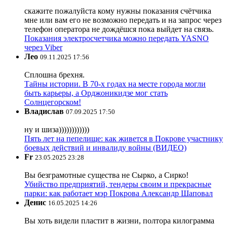
скажите пожалуйста кому нужны показания счётчика
мне или вам его не возможно передать и на запрос через
телефон оператора не дождёшся пока выйдет на связь.
Показания электросчетчика можно передать YASNO
через Viber
Лео
09.11.2025 17:56
Сплошна брехня.
Тайны истории. В 70-х годах на месте города могли
быть карьеры, а Орджоникидзе мог стать
Солнцегорском!
Владислав
07.09.2025 17:50
ну и шиза))))))))))))
Пять лет на пепелище: как живется в Покрове участнику
боевых действий и инвалиду войны (ВИДЕО)
Fr
23.05.2025 23:28
Вы безграмотные существа не Сырко, а Сирко!
Убийство предприятий, тендеры своим и прекрасные
парки: как работает мэр Покрова Александр Шаповал
Денис
16.05.2025 14:26
Вы хоть видели пластит в жизни, полтора килограмма