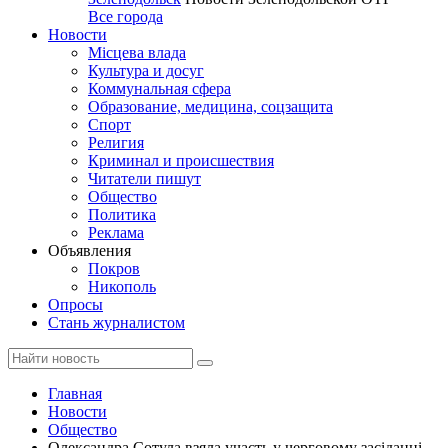
Все города
Новости
Місцева влада
Культура и досуг
Коммунальная сфера
Образование, медицина, соцзащита
Спорт
Религия
Криминал и происшествия
Читатели пишут
Общество
Политика
Реклама
Объявления
Покров
Никополь
Опросы
Стань журналистом
Главная
Новости
Общество
Олександра Сотула взяла участь у черговому засіданні