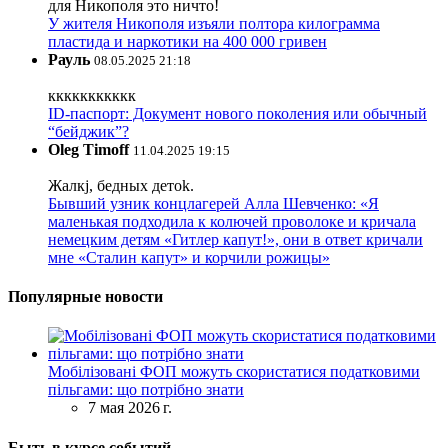
для Никополя это ничто!
У жителя Никополя изъяли полтора килограмма
пластида и наркотики на 400 000 гривен
Рауль
08.05.2025 21:18
ккккккккккк
ID-паспорт: Документ нового поколения или обычный
“бейджик”?
Oleg Timoff
11.04.2025 19:15
Жалкj, бедных детok.
Бывший узник концлагерей Алла Шевченко: «Я
маленькая подходила к колючей проволоке и кричала
немецким детям «Гитлер капут!», они в ответ кричали
мне «Сталин капут» и корчили рожицы»
Популярные новости
Мобілізовані ФОП можуть скористатися податковими
пільгами: що потрібно знати
7 мая 2026 г.
Быть в курсе событий