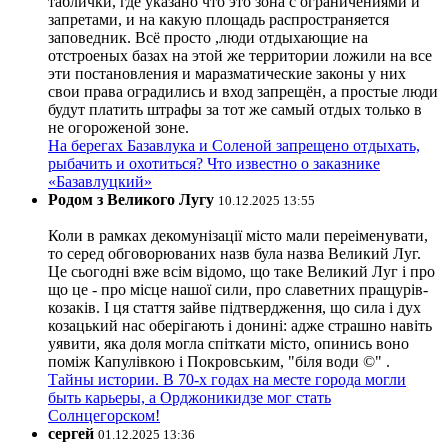
таблички, где указано что это зона с ограничениями и
запретами, и на какую площадь распространяется
заповедник. Всё просто ,люди отдыхающие на
отстроеных базах на этой же территории ложили на все
эти постановления и маразматические законы у них
свои права оградились и вход запрещён, а простые люди
будут платить штрафы за тот же самый отдых только в
не огороженой зоне.
На берегах Базавлука и Соленой запрещено отдыхать,
рыбачить и охотиться? Что известно о заказнике
«Базавлуцкий»
Родом з Великого Лугу
10.12.2025 13:55
Коли в рамках декомунізації місто мали переіменувати,
то серед обговорюваних назв була назва Великий Луг.
Це сьогодні вже всім відомо, що таке Великий Луг і про
що це - про місце нашої сили, про славетних пращурів-
козаків. І ця стаття зайве підтвердження, що сила і дух
козацький нас оберігають і донині: адже страшно навіть
уявити, яка доля могла спіткати місто, опинись воно
поміж Капулівкою і Покровським, "біля води ©" .
Тайны истории. В 70-х годах на месте города могли
быть карьеры, а Орджоникидзе мог стать
Солнцегорском!
сергей
01.12.2025 13:36