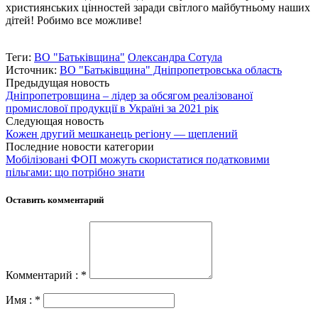
християнських цінностей заради світлого майбутньому наших
дітей! Робимо все можливе!
Теги:
ВО "Батьківщина"
Олександра Сотула
Источник:
ВО "Батьківщина" Дніпропетровська область
Предыдущая новость
Дніпропетровщина – лідер за обсягом реалізованої
промислової продукції в Україні за 2021 рік
Следующая новость
Кожен другий мешканець регіону — щеплений
Последние новости категории
Мобілізовані ФОП можуть скористатися податковими
пільгами: що потрібно знати
Оставить комментарий
Комментарий : *
Имя : *