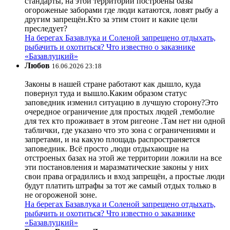
стандарты, на этой территории построены базы
огороженые заборами где люди катаются, ловят рыбу а
другим запрещён.Кто за этим стоит и какие цели
преследует?
На берегах Базавлука и Соленой запрещено отдыхать,
рыбачить и охотиться? Что известно о заказнике
«Базавлуцкий»
Любов
16.06.2026 23:18
Законы в нашей стране работают как дышло, куда
повернул туда и вышло.Каким образом статус
заповедник изменил ситуацию в лучшую сторону?Это
очередное ограничение для простых людей ,темболие
для тех кто проживает в этом ригеоне .Там нет ни одной
таблички, где указано что это зона с ограничениями и
запретами, и на какую площадь распространяется
заповедник. Всё просто ,люди отдыхающие на
отстроеных базах на этой же территории ложили на все
эти постановления и маразматические законы у них
свои права оградились и вход запрещён, а простые люди
будут платить штрафы за тот же самый отдых только в
не огороженой зоне.
На берегах Базавлука и Соленой запрещено отдыхать,
рыбачить и охотиться? Что известно о заказнике
«Базавлуцкий»