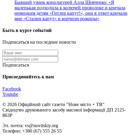
Бывший узник концлагерей Алла Шевченко: «Я
маленькая подходила к колючей проволоке и кричала
немецким детям «Гитлер капут!», они в ответ кричали
мне «Сталин капут» и корчили рожицы»
Быть в курсе событий
Подписаться на последние новости
Подписаться
Присоединяйтесь к нам
Facebook
Youtube
© 2026 Офіційний сайт газети "Нове мiсто + ТВ"
Свідоцтво друкованого засобу масової інформації ДП 2125-
863Р
Эл. почта: vs@novitskiy.org
Телефон: +380 (67) 555 26 55