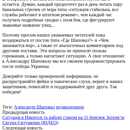
остается. Думаю, каждый предпочтет раз в день читать пару
банальных строчек от мэра типа «ситуация стабильна, все
службы работают в штатном режиме», чем каждый час
получать подробные сводки с поля боя, где фигурируют
знакомые название улиц...
Поэтому просим наших уважаемых читателей пока
воздержаться от постов типа «Где Шаповал?» и «Чем
занимается мэр», а также от аналогичных комментариев под
другими постами. Эти вопросы не приносят пользы
горожанам, а только нагнетают ситуацию. А свое отношение
к Александру Шаповалу мы все сможем продемонстрировать
после победы Украины.
Доверяйте только проверенной информации, не
распространяйте фейки и панические слухи, верьте в наших
защитников, помогайте и поддерживайте друг друга. Так
победим!
Теги:
Александр Шаповал
редакционное
Предыдущая новость
Ситуація в Нікополі та районі станом на 11 березня. Інтерв’ю
Євгена Євтушенко (ВІДЕО)
Следующая новость