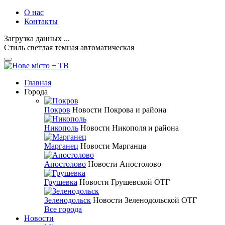
О нас
Контакты
Загрузка данных ...
Стиль
светлая
темная
автоматическая
Главная
Города
Покров
Новости Покрова и района
Никополь
Новости Никополя и района
Марганец
Новости Марганца
Апостолово
Новости Апостолово
Грушевка
Новости Грушевской ОТГ
Зеленодольск
Новости Зеленодольской ОТГ
Все города
Новости