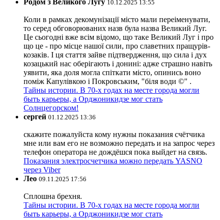
Родом з Великого Лугу
10.12.2025 13:55
Коли в рамках декомунізації місто мали переіменувати,
то серед обговорюваних назв була назва Великий Луг.
Це сьогодні вже всім відомо, що таке Великий Луг і про
що це - про місце нашої сили, про славетних пращурів-
козаків. І ця стаття зайве підтвердження, що сила і дух
козацький нас оберігають і донині: адже страшно навіть
уявити, яка доля могла спіткати місто, опинись воно
поміж Капулівкою і Покровським, "біля води ©" .
Тайны истории. В 70-х годах на месте города могли
быть карьеры, а Орджоникидзе мог стать
Солнцегорском!
сергей
01.12.2025 13:36
скажите пожалуйста кому нужны показания счётчика
мне или вам его не возможно передать и на запрос через
телефон оператора не дождёшся пока выйдет на связь.
Показания электросчетчика можно передать YASNO
через Viber
Лео
09.11.2025 17:56
Сплошна брехня.
Тайны истории. В 70-х годах на месте города могли
быть карьеры, а Орджоникидзе мог стать