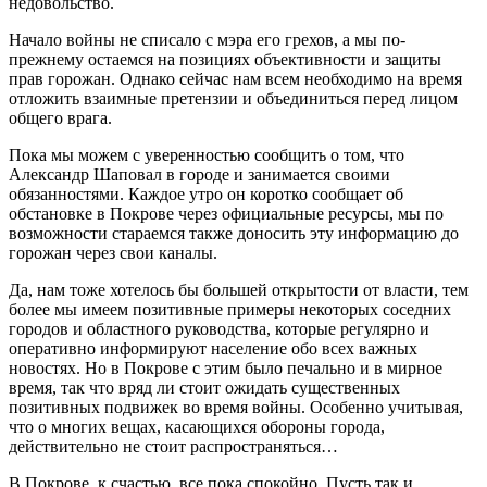
недовольство.
Начало войны не списало с мэра его грехов, а мы по-
прежнему остаемся на позициях объективности и защиты
прав горожан. Однако сейчас нам всем необходимо на время
отложить взаимные претензии и объединиться перед лицом
общего врага.
Пока мы можем с уверенностью сообщить о том, что
Александр Шаповал в городе и занимается своими
обязанностями. Каждое утро он коротко сообщает об
обстановке в Покрове через официальные ресурсы, мы по
возможности стараемся также доносить эту информацию до
горожан через свои каналы.
Да, нам тоже хотелось бы большей открытости от власти, тем
более мы имеем позитивные примеры некоторых соседних
городов и областного руководства, которые регулярно и
оперативно информируют население обо всех важных
новостях. Но в Покрове с этим было печально и в мирное
время, так что вряд ли стоит ожидать существенных
позитивных подвижек во время войны. Особенно учитывая,
что о многих вещах, касающихся обороны города,
действительно не стоит распространяться…
В Покрове, к счастью, все пока спокойно. Пусть так и