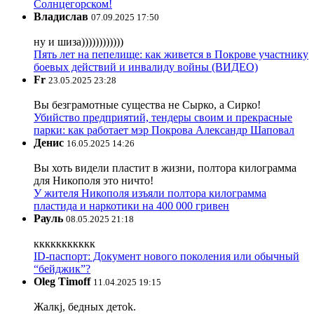
Солнцегорском!
Владислав
07.09.2025 17:50
ну и шиза))))))))))))
Пять лет на пепелище: как живется в Покрове участнику
боевых действий и инвалиду войны (ВИДЕО)
Fr
23.05.2025 23:28
Вы безграмотные существа не Сырко, а Сирко!
Убийство предприятий, тендеры своим и прекрасные
парки: как работает мэр Покрова Александр Шаповал
Денис
16.05.2025 14:26
Вы хоть видели пластит в жизни, полтора килограмма
для Никополя это ничто!
У жителя Никополя изъяли полтора килограмма
пластида и наркотики на 400 000 гривен
Рауль
08.05.2025 21:18
ккккккккккк
ID-паспорт: Документ нового поколения или обычный
“бейджик”?
Oleg Timoff
11.04.2025 19:15
Жалкj, бедных детok.