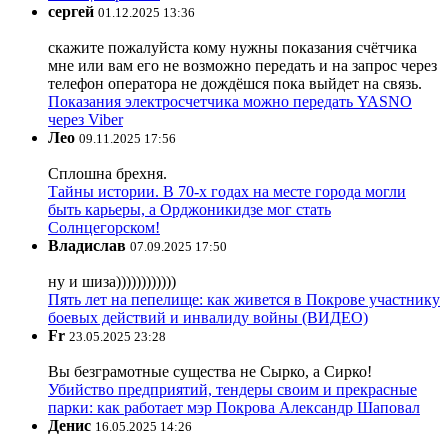
сергей
01.12.2025 13:36
скажите пожалуйста кому нужны показания счётчика
мне или вам его не возможно передать и на запрос через
телефон оператора не дождёшся пока выйдет на связь.
Показания электросчетчика можно передать YASNO
через Viber
Лео
09.11.2025 17:56
Сплошна брехня.
Тайны истории. В 70-х годах на месте города могли
быть карьеры, а Орджоникидзе мог стать
Солнцегорском!
Владислав
07.09.2025 17:50
ну и шиза))))))))))))
Пять лет на пепелище: как живется в Покрове участнику
боевых действий и инвалиду войны (ВИДЕО)
Fr
23.05.2025 23:28
Вы безграмотные существа не Сырко, а Сирко!
Убийство предприятий, тендеры своим и прекрасные
парки: как работает мэр Покрова Александр Шаповал
Денис
16.05.2025 14:26