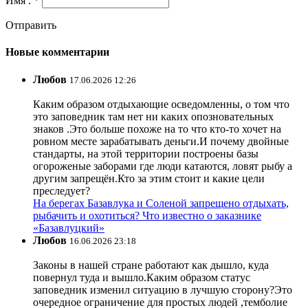
Имя : *
Отправить
Новые комментарии
Любов
17.06.2026 12:26
Каким образом отдыхающие осведомленны, о том что
это заповедник там нет ни каких опозновательных
знаков .Это больше похоже на то что кто-то хочет на
ровном месте зарабатывать деньги.И почему двойные
стандарты, на этой территории построены базы
огороженые заборами где люди катаются, ловят рыбу а
другим запрещён.Кто за этим стоит и какие цели
преследует?
На берегах Базавлука и Соленой запрещено отдыхать,
рыбачить и охотиться? Что известно о заказнике
«Базавлуцкий»
Любов
16.06.2026 23:18
Законы в нашей стране работают как дышло, куда
повернул туда и вышло.Каким образом статус
заповедник изменил ситуацию в лучшую сторону?Это
очередное ограничение для простых людей ,темболие