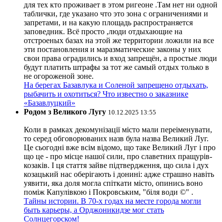
для тех кто проживает в этом ригеоне .Там нет ни одной
таблички, где указано что это зона с ограничениями и
запретами, и на какую площадь распространяется
заповедник. Всё просто ,люди отдыхающие на
отстроеных базах на этой же территории ложили на все
эти постановления и маразматические законы у них
свои права оградились и вход запрещён, а простые люди
будут платить штрафы за тот же самый отдых только в
не огороженой зоне.
На берегах Базавлука и Соленой запрещено отдыхать,
рыбачить и охотиться? Что известно о заказнике
«Базавлуцкий»
Родом з Великого Лугу
10.12.2025 13:55
Коли в рамках декомунізації місто мали переіменувати,
то серед обговорюваних назв була назва Великий Луг.
Це сьогодні вже всім відомо, що таке Великий Луг і про
що це - про місце нашої сили, про славетних пращурів-
козаків. І ця стаття зайве підтвердження, що сила і дух
козацький нас оберігають і донині: адже страшно навіть
уявити, яка доля могла спіткати місто, опинись воно
поміж Капулівкою і Покровським, "біля води ©" .
Тайны истории. В 70-х годах на месте города могли
быть карьеры, а Орджоникидзе мог стать
Солнцегорском!