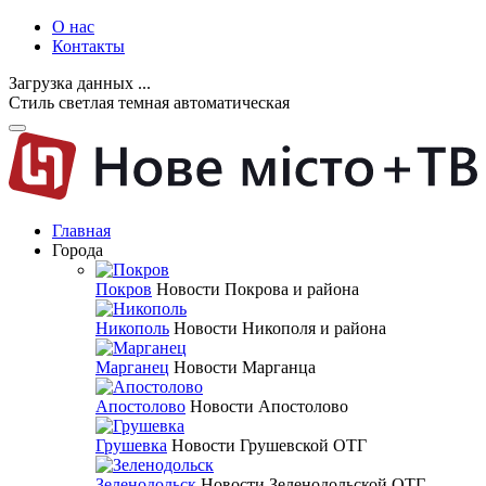
О нас
Контакты
Загрузка данных ...
Стиль
светлая
темная
автоматическая
Главная
Города
Покров
Новости Покрова и района
Никополь
Новости Никополя и района
Марганец
Новости Марганца
Апостолово
Новости Апостолово
Грушевка
Новости Грушевской ОТГ
Зеленодольск
Новости Зеленодольской ОТГ