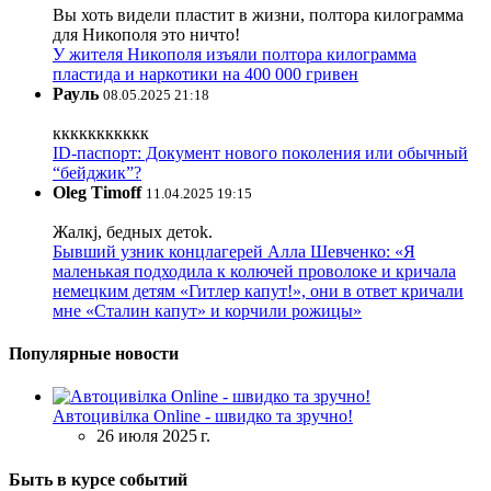
Вы хоть видели пластит в жизни, полтора килограмма
для Никополя это ничто!
У жителя Никополя изъяли полтора килограмма
пластида и наркотики на 400 000 гривен
Рауль
08.05.2025 21:18
ккккккккккк
ID-паспорт: Документ нового поколения или обычный
“бейджик”?
Oleg Timoff
11.04.2025 19:15
Жалкj, бедных детok.
Бывший узник концлагерей Алла Шевченко: «Я
маленькая подходила к колючей проволоке и кричала
немецким детям «Гитлер капут!», они в ответ кричали
мне «Сталин капут» и корчили рожицы»
Популярные новости
Автоцивілка Online - швидко та зручно!
26 июля 2025 г.
Быть в курсе событий