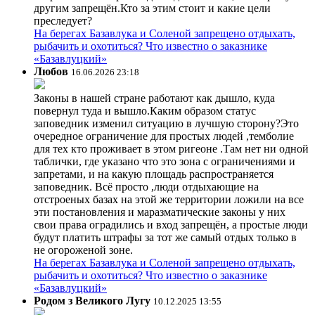
другим запрещён.Кто за этим стоит и какие цели
преследует?
На берегах Базавлука и Соленой запрещено отдыхать,
рыбачить и охотиться? Что известно о заказнике
«Базавлуцкий»
Любов
16.06.2026 23:18
Законы в нашей стране работают как дышло, куда
повернул туда и вышло.Каким образом статус
заповедник изменил ситуацию в лучшую сторону?Это
очередное ограничение для простых людей ,темболие
для тех кто проживает в этом ригеоне .Там нет ни одной
таблички, где указано что это зона с ограничениями и
запретами, и на какую площадь распространяется
заповедник. Всё просто ,люди отдыхающие на
отстроеных базах на этой же территории ложили на все
эти постановления и маразматические законы у них
свои права оградились и вход запрещён, а простые люди
будут платить штрафы за тот же самый отдых только в
не огороженой зоне.
На берегах Базавлука и Соленой запрещено отдыхать,
рыбачить и охотиться? Что известно о заказнике
«Базавлуцкий»
Родом з Великого Лугу
10.12.2025 13:55