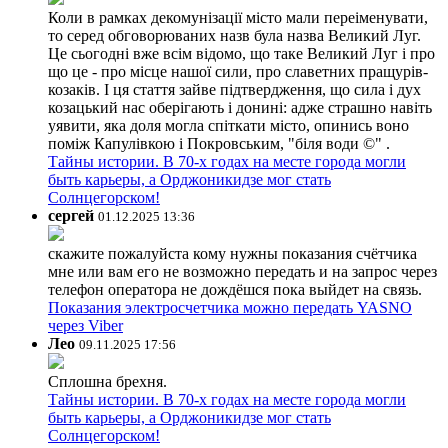
Коли в рамках декомунізації місто мали переіменувати,
то серед обговорюваних назв була назва Великий Луг.
Це сьогодні вже всім відомо, що таке Великий Луг і про
що це - про місце нашої сили, про славетних пращурів-
козаків. І ця стаття зайве підтвердження, що сила і дух
козацький нас оберігають і донині: адже страшно навіть
уявити, яка доля могла спіткати місто, опинись воно
поміж Капулівкою і Покровським, "біля води ©" .
Тайны истории. В 70-х годах на месте города могли
быть карьеры, а Орджоникидзе мог стать
Солнцегорском!
сергей
01.12.2025 13:36
скажите пожалуйста кому нужны показания счётчика
мне или вам его не возможно передать и на запрос через
телефон оператора не дождёшся пока выйдет на связь.
Показания электросчетчика можно передать YASNO
через Viber
Лео
09.11.2025 17:56
Сплошна брехня.
Тайны истории. В 70-х годах на месте города могли
быть карьеры, а Орджоникидзе мог стать
Солнцегорском!