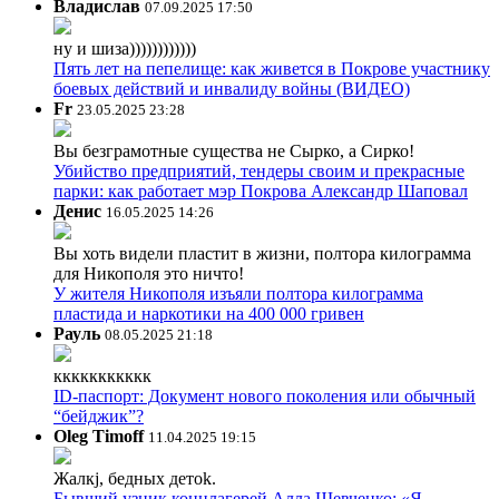
Владислав
07.09.2025 17:50
ну и шиза))))))))))))
Пять лет на пепелище: как живется в Покрове участнику
боевых действий и инвалиду войны (ВИДЕО)
Fr
23.05.2025 23:28
Вы безграмотные существа не Сырко, а Сирко!
Убийство предприятий, тендеры своим и прекрасные
парки: как работает мэр Покрова Александр Шаповал
Денис
16.05.2025 14:26
Вы хоть видели пластит в жизни, полтора килограмма
для Никополя это ничто!
У жителя Никополя изъяли полтора килограмма
пластида и наркотики на 400 000 гривен
Рауль
08.05.2025 21:18
ккккккккккк
ID-паспорт: Документ нового поколения или обычный
“бейджик”?
Oleg Timoff
11.04.2025 19:15
Жалкj, бедных детok.
Бывший узник концлагерей Алла Шевченко: «Я