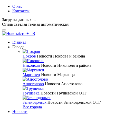
О нас
Контакты
Загрузка данных ...
Стиль
светлая
темная
автоматическая
Главная
Города
Покров
Новости Покрова и района
Никополь
Новости Никополя и района
Марганец
Новости Марганца
Апостолово
Новости Апостолово
Грушевка
Новости Грушевской ОТГ
Зеленодольск
Новости Зеленодольской ОТГ
Все города
Новости