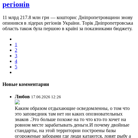
регіонів
11 млрд 217.8 млн грн — кошторис Дніпропетровщини знову
опинився в лідерах регіонів України. Торік Дніпропетровська
область також була першою в країні за показниками бюджету.
1
2
3
4
5
Новые комментарии
Любов
17.06.2026 12:26
Каким образом отдыхающие осведомленны, о том что
это заповедник там нет ни каких опозновательных
знаков .Это больше похоже на то что кто-то хочет на
ровном месте зарабатывать деньги.И почему двойные
стандарты, на этой территории построены базы
огороженые заборами где люди катаются, ловят рыбу а