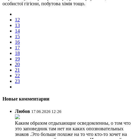
особистої гігієни, побутова хімія тощо.
12
13
14
15
16
17
18
19
20
21
22
23
Новые комментарии
Любов
17.06.2026 12:26
Каким образом отдыхающие осведомленны, о том что
это заповедник там нет ни каких опозновательных
знаков .Это больше похоже на то что кто-то хочет на