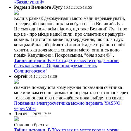
«Базавлуцкий»
Родом з Великого Лугу
10.12.2025 13:55
Коли в рамках декомунізації місто мали переіменувати,
то серед обговорюваних назв була назва Великий Луг.
Це сьогодні вже всім відомо, що таке Великий Луг і про
що це - про місце нашої сили, про славетних пращурів-
козаків. І ця стаття зайве підтвердження, що сила і дух
козацький нас оберігають і донині: адже страшно навіть
уявити, яка доля могла спіткати місто, опинись воно
поміж Капулівкою і Покровським, "біля води ©" .
Тайны истории. В 70-х годах на месте города могли
быть карьеры, а Орджоникидзе мог стать
Солнцегорском!
сергей
01.12.2025 13:36
скажите пожалуйста кому нужны показания счётчика
мне или вам его не возможно передать и на запрос через
телефон оператора не дождёшся пока выйдет на связь.
Показания электросчетчика можно передать YASNO
через Viber
Лео
09.11.2025 17:56
Сплошна брехня.
Тайны истории. В 70-х годах на месте города могли