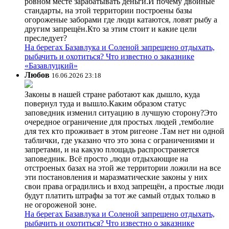
ровном месте зарабатывать деньги.И почему двойные
стандарты, на этой территории построены базы
огороженые заборами где люди катаются, ловят рыбу а
другим запрещён.Кто за этим стоит и какие цели
преследует?
На берегах Базавлука и Соленой запрещено отдыхать,
рыбачить и охотиться? Что известно о заказнике
«Базавлуцкий»
Любов
16.06.2026 23:18
Законы в нашей стране работают как дышло, куда
повернул туда и вышло.Каким образом статус
заповедник изменил ситуацию в лучшую сторону?Это
очередное ограничение для простых людей ,темболие
для тех кто проживает в этом ригеоне .Там нет ни одной
таблички, где указано что это зона с ограничениями и
запретами, и на какую площадь распространяется
заповедник. Всё просто ,люди отдыхающие на
отстроеных базах на этой же территории ложили на все
эти постановления и маразматические законы у них
свои права оградились и вход запрещён, а простые люди
будут платить штрафы за тот же самый отдых только в
не огороженой зоне.
На берегах Базавлука и Соленой запрещено отдыхать,
рыбачить и охотиться? Что известно о заказнике