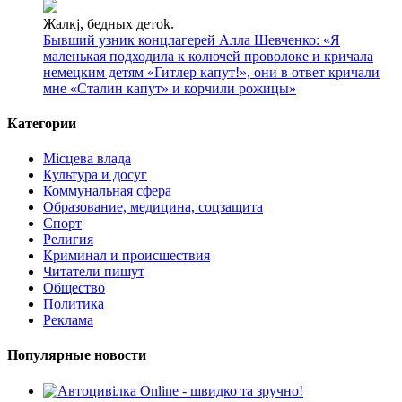
Жалкj, бедных детok.
Бывший узник концлагерей Алла Шевченко: «Я
маленькая подходила к колючей проволоке и кричала
немецким детям «Гитлер капут!», они в ответ кричали
мне «Сталин капут» и корчили рожицы»
Категории
Місцева влада
Культура и досуг
Коммунальная сфера
Образование, медицина, соцзащита
Спорт
Религия
Криминал и происшествия
Читатели пишут
Общество
Политика
Реклама
Популярные новости