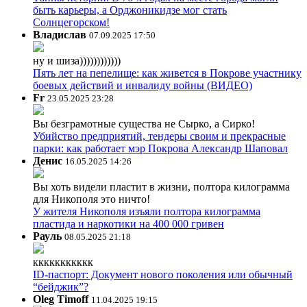
быть карьеры, а Орджоникидзе мог стать
Солнцегорском!
Владислав
07.09.2025 17:50
ну и шиза))))))))))))
Пять лет на пепелище: как живется в Покрове участнику
боевых действий и инвалиду войны (ВИДЕО)
Fr
23.05.2025 23:28
Вы безграмотные существа не Сырко, а Сирко!
Убийство предприятий, тендеры своим и прекрасные
парки: как работает мэр Покрова Александр Шаповал
Денис
16.05.2025 14:26
Вы хоть видели пластит в жизни, полтора килограмма
для Никополя это ничто!
У жителя Никополя изъяли полтора килограмма
пластида и наркотики на 400 000 гривен
Рауль
08.05.2025 21:18
ккккккккккк
ID-паспорт: Документ нового поколения или обычный
“бейджик”?
Oleg Timoff
11.04.2025 19:15