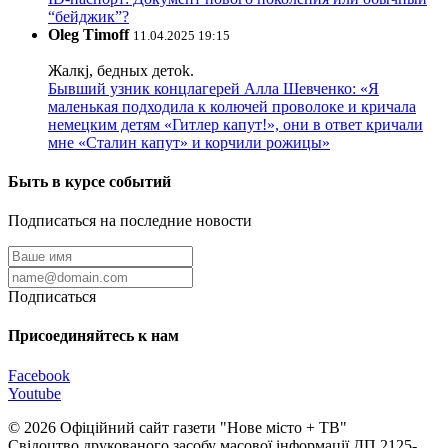
“бейджик”?
Oleg Timoff
11.04.2025 19:15
Жалкj, бедных детok.
Бывший узник концлагерей Алла Шевченко: «Я
маленькая подходила к колючей проволоке и кричала
немецким детям «Гитлер капут!», они в ответ кричали
мне «Сталин капут» и корчили рожицы»
Быть в курсе событий
Подписаться на последние новости
Подписаться
Присоединяйтесь к нам
Facebook
Youtube
© 2026 Офіційний сайт газети "Нове мiсто + ТВ"
Свідоцтво друкованого засобу масової інформації ДП 2125-