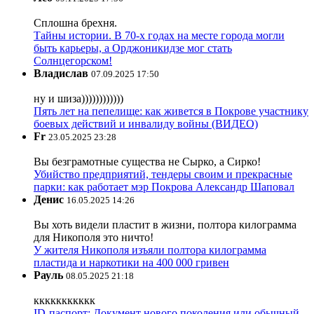
Сплошна брехня.
Тайны истории. В 70-х годах на месте города могли
быть карьеры, а Орджоникидзе мог стать
Солнцегорском!
Владислав
07.09.2025 17:50
ну и шиза))))))))))))
Пять лет на пепелище: как живется в Покрове участнику
боевых действий и инвалиду войны (ВИДЕО)
Fr
23.05.2025 23:28
Вы безграмотные существа не Сырко, а Сирко!
Убийство предприятий, тендеры своим и прекрасные
парки: как работает мэр Покрова Александр Шаповал
Денис
16.05.2025 14:26
Вы хоть видели пластит в жизни, полтора килограмма
для Никополя это ничто!
У жителя Никополя изъяли полтора килограмма
пластида и наркотики на 400 000 гривен
Рауль
08.05.2025 21:18
ккккккккккк
ID-паспорт: Документ нового поколения или обычный