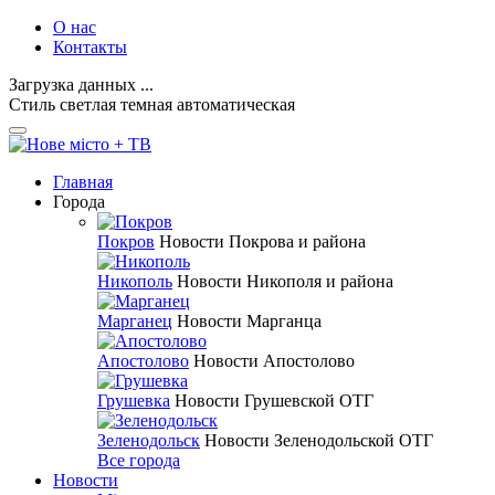
О нас
Контакты
Загрузка данных ...
Стиль
светлая
темная
автоматическая
Главная
Города
Покров
Новости Покрова и района
Никополь
Новости Никополя и района
Марганец
Новости Марганца
Апостолово
Новости Апостолово
Грушевка
Новости Грушевской ОТГ
Зеленодольск
Новости Зеленодольской ОТГ
Все города
Новости