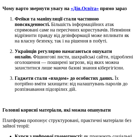
Чому варто звернути увагу на
«Дія.Освіта»
прямо зараз
Фейки та маніпуляції стали частиною
повсякденності.
Більшість інформаційних атак
спрямовані саме на пересічних користувачів. Невміння
відрізнити правду від дезінформації може впливати як
на власну безпеку, так і на рішення в побуті.
Українців регулярно намагаються ошукати
онлайн.
Фішингові листи, шахрайські сайти, підроблені
оголошення — поширені загрози, від яких можна
захиститися лише маючи базові знання кібергігієни.
Гаджети стали «входом» до особистих даних.
Їх
потрібно вміти захищати: від налаштувань паролів до
розпізнавання підозрілих дій.
Головні корисні матеріали, які можна опанувати
Платформа пропонує структуровані, практичні матеріали без
зайвої теорії:
Курси з цифрової грамотності:
як працюють соціальні