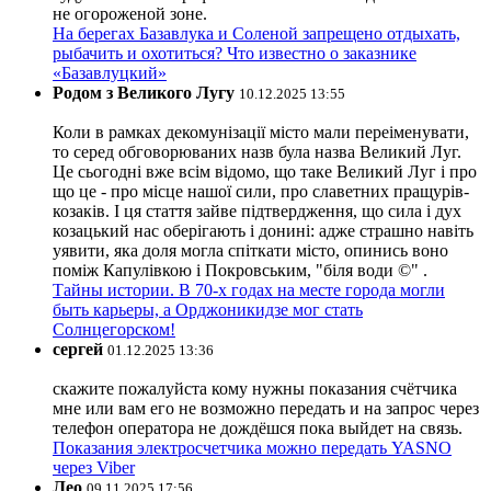
не огороженой зоне.
На берегах Базавлука и Соленой запрещено отдыхать,
рыбачить и охотиться? Что известно о заказнике
«Базавлуцкий»
Родом з Великого Лугу
10.12.2025 13:55
Коли в рамках декомунізації місто мали переіменувати,
то серед обговорюваних назв була назва Великий Луг.
Це сьогодні вже всім відомо, що таке Великий Луг і про
що це - про місце нашої сили, про славетних пращурів-
козаків. І ця стаття зайве підтвердження, що сила і дух
козацький нас оберігають і донині: адже страшно навіть
уявити, яка доля могла спіткати місто, опинись воно
поміж Капулівкою і Покровським, "біля води ©" .
Тайны истории. В 70-х годах на месте города могли
быть карьеры, а Орджоникидзе мог стать
Солнцегорском!
сергей
01.12.2025 13:36
скажите пожалуйста кому нужны показания счётчика
мне или вам его не возможно передать и на запрос через
телефон оператора не дождёшся пока выйдет на связь.
Показания электросчетчика можно передать YASNO
через Viber
Лео
09.11.2025 17:56