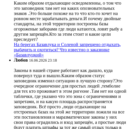
Каким образом отдыхающие осведомленны, о том что
это заповедник там нет ни каких опозновательных
знаков .Это больше похоже на то что кто-то хочет на
ровном месте зарабатывать деньги.И почему двойные
стандарты, на этой территории построены базы
огороженые заборами где люди катаются, ловят рыбу а
другим запрещён.Кто за этим стоит и какие цели
преследует?
На берегах Базавлука и Соленой запрещено отдыхать,
рыбачить и охотиться? Что известно о заказнике
«Базавлуцкий»
Любов
16.06.2026 23:18
Законы в нашей стране работают как дышло, куда
повернул туда и вышло.Каким образом статус
заповедник изменил ситуацию в лучшую сторону?Это
очередное ограничение для простых людей ,темболие
для тех кто проживает в этом ригеоне .Там нет ни одной
таблички, где указано что это зона с ограничениями и
запретами, и на какую площадь распространяется
заповедник. Всё просто ,люди отдыхающие на
отстроеных базах на этой же территории ложили на все
эти постановления и маразматические законы у них
свои права оградились и вход запрещён, а простые люди
будут платить штрафы за тот же самый отдых только в