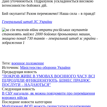
Дані уточнюються. Підрахунок ускладнюється високою
інтенсивністю бойових дій.
Бий окупанта! Разом переможемо! Наша сила ‒ в правді!
Генеральний штаб ЗС України
Теги:
военное положение
Источник:
Міністерство оборони України
Предыдущая новость
"ПОКРОВ ЖИВЕ В УМОВАХ ВОЄННОГО ЧАСУ, ВСІ
ПІДРОЗДІЛИ ФУНКЦІОНУЮТЬ, БІЗНЕС ПРАЦЮЄ,
ПОСЛУГИ – НАДАЮТЬСЯ"
Следующая новость
В СБУ нагадали, як можна повідомити про переміщення
ворожих військ
Последние новости категории
Мобілізовані ФОП можуть скористатися податковими