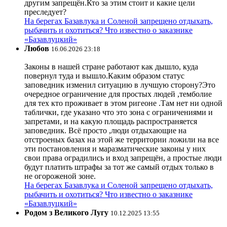
другим запрещён.Кто за этим стоит и какие цели
преследует?
На берегах Базавлука и Соленой запрещено отдыхать,
рыбачить и охотиться? Что известно о заказнике
«Базавлуцкий»
Любов
16.06.2026 23:18
Законы в нашей стране работают как дышло, куда
повернул туда и вышло.Каким образом статус
заповедник изменил ситуацию в лучшую сторону?Это
очередное ограничение для простых людей ,темболие
для тех кто проживает в этом ригеоне .Там нет ни одной
таблички, где указано что это зона с ограничениями и
запретами, и на какую площадь распространяется
заповедник. Всё просто ,люди отдыхающие на
отстроеных базах на этой же территории ложили на все
эти постановления и маразматические законы у них
свои права оградились и вход запрещён, а простые люди
будут платить штрафы за тот же самый отдых только в
не огороженой зоне.
На берегах Базавлука и Соленой запрещено отдыхать,
рыбачить и охотиться? Что известно о заказнике
«Базавлуцкий»
Родом з Великого Лугу
10.12.2025 13:55