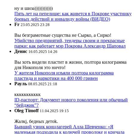
ну и шиза))))))))))))
Пять лет на пепелище: как живется в Покрове участнику
боевых действий и инвалиду войны (ВИДЕО)
Fr
23.05.2025 23:28
Вы безграмотные существа не Сырко, а Сирко!
Убийство предприятий, тендеры своим и прекрасные
парки: как работает мэр Покрова Александр Шаповал
Денис
16.05.2025 14:26
Вы хоть видели пластит в жизни, полтора килограмма
для Никополя это ничто!
У жителя Никополя изъяли полтора килограмма
пластида и наркотики на 400 000 гривен
Рауль
08.05.2025 21:18
ккккккккккк
ID-паспорт: Документ нового поколения или обычный
“бейджик”?
Oleg Timoff
11.04.2025 19:15
Жалкj, бедных детok.
Бывший узник концлагерей Алла Шевченко: «Я
маленькая подходила к колючей проволоке и кричала