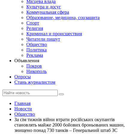
Місцева влада
Культура и досуг
Коммунальная сфера
Образование, медицина, соцзащита
Спорт
Религия
Криминал и происшествия
Читатели пишут
Общество
Политика
Реклама
Объявления
Покров
Никополь
Опросы
Стань журналистом
Главная
Новости
Общество
За сім тижнів війни втрати російських окупантів
становлять майже 2000 бойових броньованих машин,
знищено понад 730 танків – Генеральний штаб ЗС