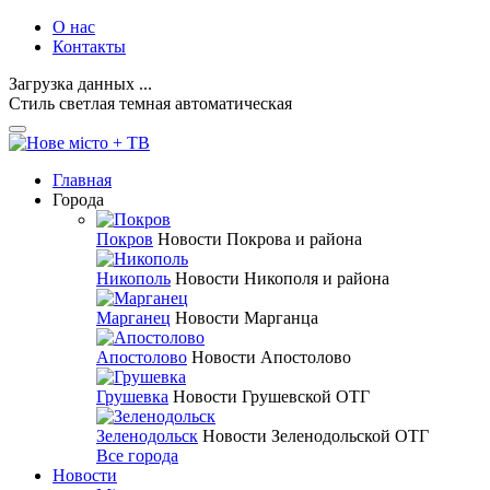
О нас
Контакты
Загрузка данных ...
Стиль
светлая
темная
автоматическая
Главная
Города
Покров
Новости Покрова и района
Никополь
Новости Никополя и района
Марганец
Новости Марганца
Апостолово
Новости Апостолово
Грушевка
Новости Грушевской ОТГ
Зеленодольск
Новости Зеленодольской ОТГ
Все города
Новости