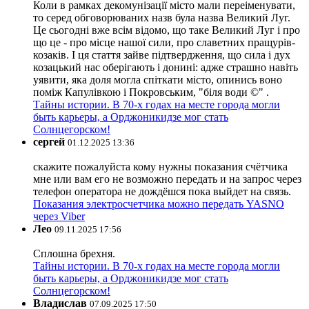
Коли в рамках декомунізації місто мали переіменувати,
то серед обговорюваних назв була назва Великий Луг.
Це сьогодні вже всім відомо, що таке Великий Луг і про
що це - про місце нашої сили, про славетних пращурів-
козаків. І ця стаття зайве підтвердження, що сила і дух
козацький нас оберігають і донині: адже страшно навіть
уявити, яка доля могла спіткати місто, опинись воно
поміж Капулівкою і Покровським, "біля води ©" .
Тайны истории. В 70-х годах на месте города могли
быть карьеры, а Орджоникидзе мог стать
Солнцегорском!
сергей
01.12.2025 13:36
скажите пожалуйста кому нужны показания счётчика
мне или вам его не возможно передать и на запрос через
телефон оператора не дождёшся пока выйдет на связь.
Показания электросчетчика можно передать YASNO
через Viber
Лео
09.11.2025 17:56
Сплошна брехня.
Тайны истории. В 70-х годах на месте города могли
быть карьеры, а Орджоникидзе мог стать
Солнцегорском!
Владислав
07.09.2025 17:50