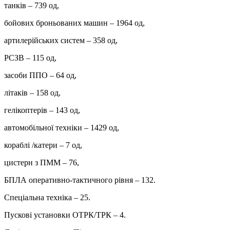
танків ‒ 739 од,
бойових броньованих машин ‒ 1964 од,
артилерійських систем – 358 од,
РСЗВ ‒ 115 од,
засоби ППО ‒ 64 од,
літаків – 158 од,
гелікоптерів – 143 од,
автомобільної техніки ‒ 1429 од,
кораблі /катери ‒ 7 од,
цистерн з ПММ ‒ 76,
БПЛА оперативно-тактичного рівня ‒ 132.
Спеціальна техніка ‒ 25.
Пускові установки ОТРК/ТРК ‒ 4.