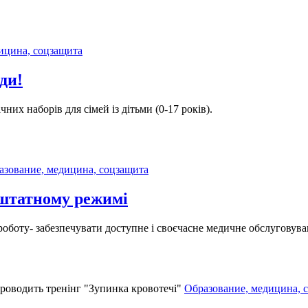
ицина, соцзащита
ди!
их наборів для сімей із дітьми (0-17 років).
азование, медицина, соцзащита
штатному режимі
оту- забезпечувати доступне і своєчасне медичне обслуговуванн
Образование, медицина, 