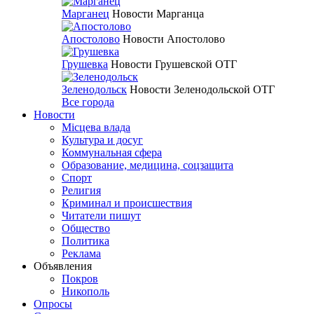
Марганец
Новости Марганца
Апостолово
Новости Апостолово
Грушевка
Новости Грушевской ОТГ
Зеленодольск
Новости Зеленодольской ОТГ
Все города
Новости
Місцева влада
Культура и досуг
Коммунальная сфера
Образование, медицина, соцзащита
Спорт
Религия
Криминал и происшествия
Читатели пишут
Общество
Политика
Реклама
Объявления
Покров
Никополь
Опросы