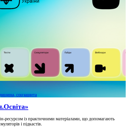
дицина, соцзащита
я.Освіта»
н-ресурсом із практичними матеріалами, що допомагають
уляторів і підкастів.