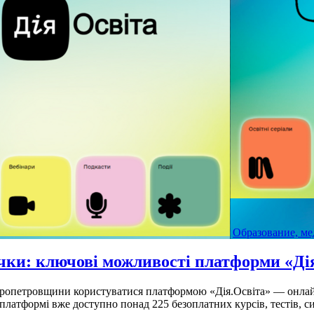
Образование, ме
чки: ключові можливості платформи «Ді
пропетровщини користуватися платформою «Дія.Освіта» — онлай
латформі вже доступно понад 225 безоплатних курсів, тестів, сим