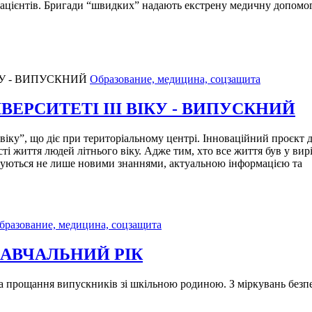
ацієнтів. Бригади “швидких” надають екстрену медичну допомог
Образование, медицина, соцзащита
ВЕРСИТЕТІ ІІІ ВІКУ - ВИПУСКНИЙ
 віку”, що діє при територіальному центрі. Інноваційний проєк
ті життя людей літнього віку. Адже тим, хто все життя був у вир
ачуються не лише новими знаннями, актуальною інформацією та
бразование, медицина, соцзащита
АВЧАЛЬНИЙ РІК
 та прощання випускників зі шкільною родиною. З міркувань безп