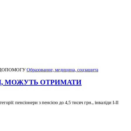
Образование, медицина, соцзащита
Я, МОЖУТЬ ОТРИМАТИ
орії: пенсіонери з пенсією до 4,5 тисяч грн., інваліди I-II