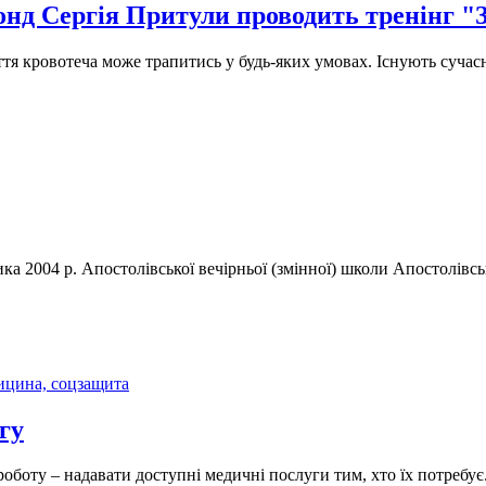
онд Сергія Притули проводить тренінг "
 кровотеча може трапитись у будь-яких умовах. Існують сучасні 
ка 2004 р. Апостолівської вечірньої (змінної) школи Апостолів
ицина, соцзащита
гу
боту – надавати доступні медичні послуги тим, хто їх потребує