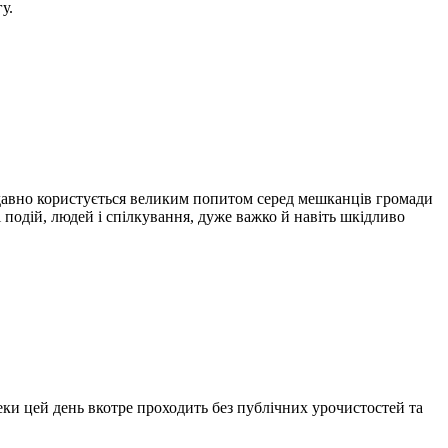
у.
т давно користується великим попитом серед мешканців громади
і подій, людей і спілкування, дуже важко й навіть шкідливо
еки цей день вкотре проходить без публічних урочистостей та