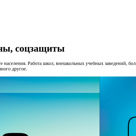
ины, соцзащиты
е населения. Работа школ, внешкольных учебных заведений, бо
много другое.