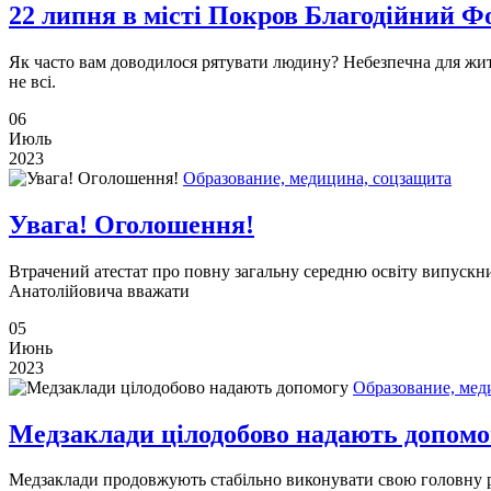
22 липня в місті Покров Благодійний Ф
Як часто вам доводилося рятувати людину? Небезпечна для життя
не всі.
06
Июль
2023
Образование, медицина, соцзащита
Увага! Оголошення!
Втрачений атестат про повну загальну середню освіту випускни
Анатолійовича вважати
05
Июнь
2023
Образование, мед
Медзаклади цілодобово надають допомо
Медзаклади продовжують стабільно виконувати свою головну ро