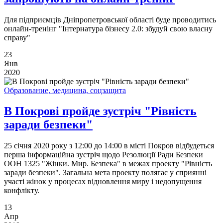
Для підприємців Дніпропетровської області буде проводитись
онлайн-тренінг "Інтернатура бізнесу 2.0: збудуй свою власну
справу"
23
Янв
2020
Образование, медицина, соцзащита
В Покрові пройде зустріч "Рівність
заради безпеки"
25 січня 2020 року з 12:00 до 14:00 в місті Покров відбудеться
перша інформаційна зустріч щодо Резолюції Ради Безпеки
ООН 1325 "Жінки. Мир. Безпека" в межах проекту "Рівність
заради безпеки". Загальна мета проекту полягає у сприянні
участі жінок у процесах відновлення миру і недопущення
конфлікту.
13
Апр