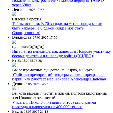
Показания электросчетчика можно передать YASNO
через Viber
Лео
09.11.2025 17:56
Сплошна брехня.
Тайны истории. В 70-х годах на месте города могли
быть карьеры, а Орджоникидзе мог стать
Солнцегорском!
Владислав
07.09.2025 17:50
ну и шиза))))))))))))
Пять лет на пепелище: как живется в Покрове участнику
боевых действий и инвалиду войны (ВИДЕО)
Fr
23.05.2025 23:28
Вы безграмотные существа не Сырко, а Сирко!
Убийство предприятий, тендеры своим и прекрасные
парки: как работает мэр Покрова Александр Шаповал
Денис
16.05.2025 14:26
Вы хоть видели пластит в жизни, полтора килограмма
для Никополя это ничто!
У жителя Никополя изъяли полтора килограмма
пластида и наркотики на 400 000 гривен
Рауль
08.05.2025 21:18