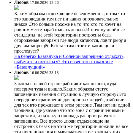
Любов
17.06.2026 12:26
Каким образом отдыхающие осведомленны, о том что
это заповедник там нет ни каких опозновательных
знаков .Это больше похоже на то что кто-то хочет на
ровном месте зарабатывать деньги.И почему двойные
стандарты, на этой территории построены базы
огороженые заборами где люди катаются, ловят рыбу а
другим запрещён.Кто за этим стоит и какие цели
преследует?
На берегах Базавлука и Соленой запрещено отдыхать,
рыбачить и охотиться? Что известно о заказнике
«Базавлуцкий»
Любов
16.06.2026 23:18
Законы в нашей стране работают как дышло, куда
повернул туда и вышло.Каким образом статус
заповедник изменил ситуацию в лучшую сторону?Это
очередное ограничение для простых людей ,темболие
для тех кто проживает в этом ригеоне .Там нет ни одной
таблички, где указано что это зона с ограничениями и
запретами, и на какую площадь распространяется
заповедник. Всё просто ,люди отдыхающие на
отстроеных базах на этой же территории ложили на все
эти постановления и маразматические законы у них