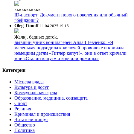
ккккккккккк
ID-паспорт: Документ нового поколения или обычный
“бейджик”?
Oleg Timoff
11.04.2025 19:15
Жалкj, бедных детok.
Бывший узник концлагерей Алла Шевченко: «Я
маленькая подходила к колючей проволоке и кричала
немецким детям «Гитлер капут!», они в ответ кричали
мне «Сталин капут» и корчили рожицы»
Категории
Місцева влада
Культура и досуг
Коммунальная сфера
Образование, медицина, соцзащита
Спорт
Религия
Криминал и происшествия
Читатели пишут
Общество
Политика