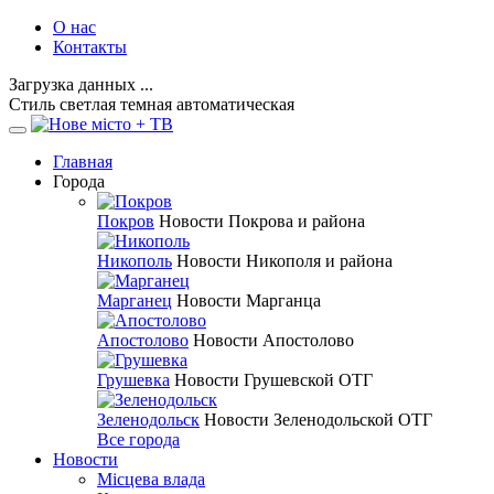
О нас
Контакты
Загрузка данных ...
Стиль
светлая
темная
автоматическая
Главная
Города
Покров
Новости Покрова и района
Никополь
Новости Никополя и района
Марганец
Новости Марганца
Апостолово
Новости Апостолово
Грушевка
Новости Грушевской ОТГ
Зеленодольск
Новости Зеленодольской ОТГ
Все города
Новости
Місцева влада