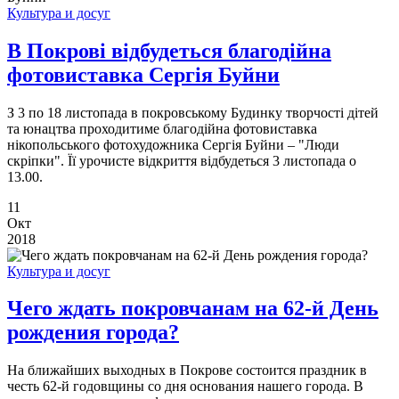
Культура и досуг
В Покрові відбудеться благодійна
фотовиставка Сергія Буйни
З 3 по 18 листопада в покровському Будинку творчості дітей
та юнацтва проходитиме благодійна фотовиставка
нікопольського фотохудожника Сергія Буйни – "Люди
скріпки". Її урочисте відкриття відбудеться 3 листопада о
13.00.
11
Окт
2018
Культура и досуг
Чего ждать покровчанам на 62-й День
рождения города?
На ближайших выходных в Покрове состоится праздник в
честь 62-й годовщины со дня основания нашего города. В