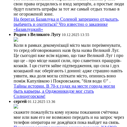
свои права оградились и вход запрещён, а простые люди
будут платить штрафы за тот же самый отдых только в
не огороженой зоне.
На берегах Базавлука и Соленой запрещено отдыхать,
рыбачить и охотиться? Что известно о заказнике
«Базавлуцкий»
Родом з Великого Лугу
10.12.2025 13:55
Коли в рамках декомунізації місто мали переіменувати,
то серед обговорюваних назв була назва Великий Луг.
Це сьогодні вже всім відомо, що таке Великий Луг і про
що це - про місце нашої сили, про славетних пращурів-
козаків. І ця стаття зайве підтвердження, що сила і дух
козацький нас оберігають і донині: адже страшно навіть
уявити, яка доля могла спіткати місто, опинись воно
поміж Капулівкою і Покровським, "біля води ©" .
Тайны истории. В 70-х годах на месте города могли
быть карьеры, а Орджоникидзе мог стать
Солнцегорском!
сергей
01.12.2025 13:36
скажите пожалуйста кому нужны показания счётчика
мне или вам его не возможно передать и на запрос через
телефон оператора не дождёшся пока выйдет на связь.