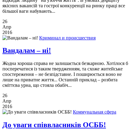
відкидає людину "на узбіччя життя". В умовах дефіциту
якісних вакансій та гострої конкуренції на ринку праці все
більшої ваги набувають...
26
Апр
2016
Криминал и происшествия
Вандалам – ні!
Жодна хороша справа не залишається безкарною. Хотілося б
посперечатися із таким твердженням, та схоже житейське
спостереження – не безпідставне. І поширюється воно не
лише на приватне життя... Останній приклад – розбита
сміттєва урна, що стояла обабіч...
26
Апр
2016
Коммунальная сфера
До уваги співвласників ОСББ!