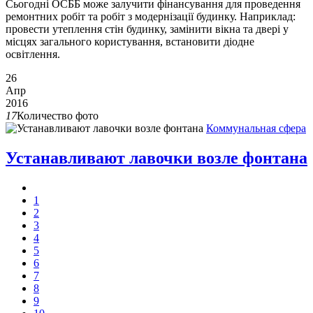
Сьогодні ОСББ може залучити фінансування для проведення
ремонтних робіт та робіт з модернізації будинку. Наприклад:
провести утеплення стін будинку, замінити вікна та двері у
місцях загального користування, встановити діодне
освітлення.
26
Апр
2016
17
Количество фото
Коммунальная сфера
Устанавливают лавочки возле фонтана
1
2
3
4
5
6
7
8
9