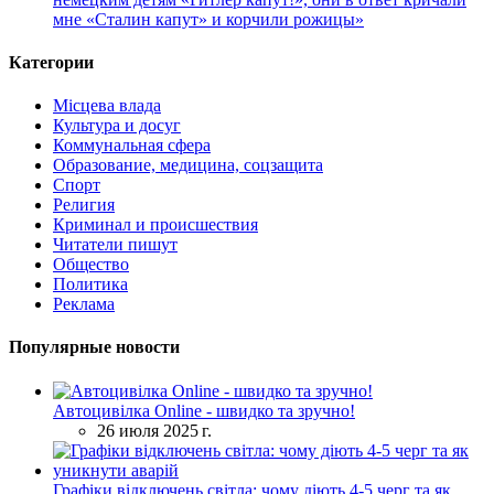
мне «Сталин капут» и корчили рожицы»
Категории
Місцева влада
Культура и досуг
Коммунальная сфера
Образование, медицина, соцзащита
Спорт
Религия
Криминал и происшествия
Читатели пишут
Общество
Политика
Реклама
Популярные новости
Автоцивілка Online - швидко та зручно!
26 июля 2025 г.
Графіки відключень світла: чому діють 4-5 черг та як