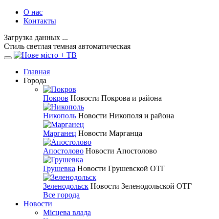
О нас
Контакты
Загрузка данных ...
Стиль
светлая
темная
автоматическая
Главная
Города
Покров
Новости Покрова и района
Никополь
Новости Никополя и района
Марганец
Новости Марганца
Апостолово
Новости Апостолово
Грушевка
Новости Грушевской ОТГ
Зеленодольск
Новости Зеленодольской ОТГ
Все города
Новости
Місцева влада