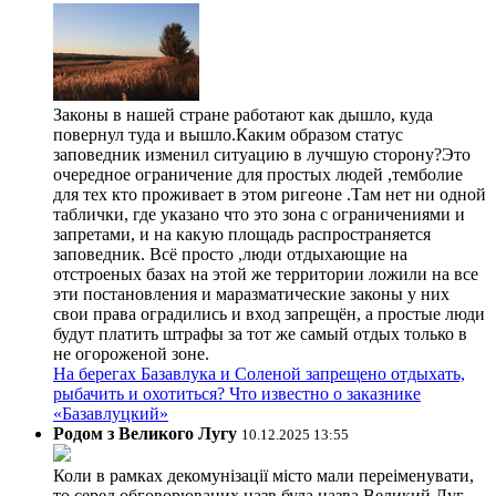
Законы в нашей стране работают как дышло, куда
повернул туда и вышло.Каким образом статус
заповедник изменил ситуацию в лучшую сторону?Это
очередное ограничение для простых людей ,темболие
для тех кто проживает в этом ригеоне .Там нет ни одной
таблички, где указано что это зона с ограничениями и
запретами, и на какую площадь распространяется
заповедник. Всё просто ,люди отдыхающие на
отстроеных базах на этой же территории ложили на все
эти постановления и маразматические законы у них
свои права оградились и вход запрещён, а простые люди
будут платить штрафы за тот же самый отдых только в
не огороженой зоне.
На берегах Базавлука и Соленой запрещено отдыхать,
рыбачить и охотиться? Что известно о заказнике
«Базавлуцкий»
Родом з Великого Лугу
10.12.2025 13:55
Коли в рамках декомунізації місто мали переіменувати,
то серед обговорюваних назв була назва Великий Луг.