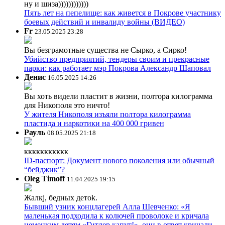
ну и шиза))))))))))))
Пять лет на пепелище: как живется в Покрове участнику
боевых действий и инвалиду войны (ВИДЕО)
Fr
23.05.2025 23:28
Вы безграмотные существа не Сырко, а Сирко!
Убийство предприятий, тендеры своим и прекрасные
парки: как работает мэр Покрова Александр Шаповал
Денис
16.05.2025 14:26
Вы хоть видели пластит в жизни, полтора килограмма
для Никополя это ничто!
У жителя Никополя изъяли полтора килограмма
пластида и наркотики на 400 000 гривен
Рауль
08.05.2025 21:18
ккккккккккк
ID-паспорт: Документ нового поколения или обычный
“бейджик”?
Oleg Timoff
11.04.2025 19:15
Жалкj, бедных детok.
Бывший узник концлагерей Алла Шевченко: «Я
маленькая подходила к колючей проволоке и кричала
немецким детям «Гитлер капут!», они в ответ кричали