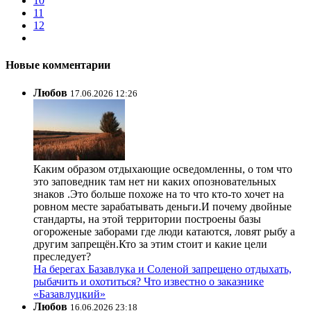
10
11
12
Новые комментарии
Любов
17.06.2026 12:26
Каким образом отдыхающие осведомленны, о том что
это заповедник там нет ни каких опозновательных
знаков .Это больше похоже на то что кто-то хочет на
ровном месте зарабатывать деньги.И почему двойные
стандарты, на этой территории построены базы
огороженые заборами где люди катаются, ловят рыбу а
другим запрещён.Кто за этим стоит и какие цели
преследует?
На берегах Базавлука и Соленой запрещено отдыхать,
рыбачить и охотиться? Что известно о заказнике
«Базавлуцкий»
Любов
16.06.2026 23:18