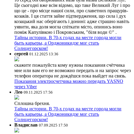
Це сьогодні вже всім відомо, що таке Великий Луг і про
що це - про місце нашої сили, про славетних пращурів-
козаків. І ця стаття зайве підтвердження, що сила і дух
козацький нас оберігають і донині: адже страшно навіть
уявити, яка доля могла спіткати місто, опинись воно
поміж Капулівкою і Покровським, "біля води ©" .
Тайны истории. В 70-х годах на месте города могли
быть карьеры, а Орджоникидзе мог стать
Солнцегорском!
сергей
01.12.2025 13:36
скажите пожалуйста кому нужны показания счётчика
мне или вам его не возможно передать и на запрос через
телефон оператора не дождёшся пока выйдет на связь.
Показания электросчетчика можно передать YASNO
через Viber
Лео
09.11.2025 17:56
Сплошна брехня.
Тайны истории. В 70-х годах на месте города могли
быть карьеры, а Орджоникидзе мог стать
Солнцегорском!
Владислав
07.09.2025 17:50