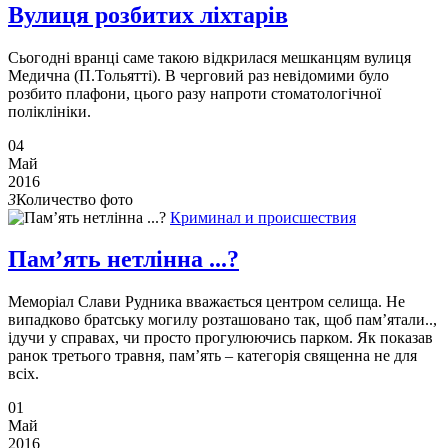
Вулиця розбитих ліхтарів
Сьогодні вранці саме такою відкрилася мешканцям вулиця
Медична (П.Тольятті). В черговий раз невідомими було
розбито плафони, цього разу напроти стоматологічної
поліклініки.
04
Май
2016
3
Количество фото
Криминал и происшествия
Пам’ять нетлінна ...?
Меморіал Слави Рудника вважається центром селища. Не
випадково братську могилу розташовано так, щоб пам’ятали..,
ідучи у справах, чи просто прогулюючись парком. Як показав
ранок третього травня, пам’ять – категорія священна не для
всіх.
01
Май
2016