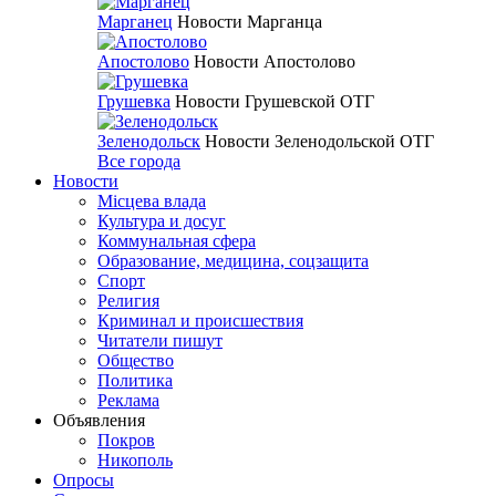
Марганец
Новости Марганца
Апостолово
Новости Апостолово
Грушевка
Новости Грушевской ОТГ
Зеленодольск
Новости Зеленодольской ОТГ
Все города
Новости
Місцева влада
Культура и досуг
Коммунальная сфера
Образование, медицина, соцзащита
Спорт
Религия
Криминал и происшествия
Читатели пишут
Общество
Политика
Реклама
Объявления
Покров
Никополь
Опросы