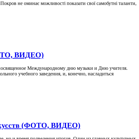
в. Покров не оминає можливості показати свої самобутні таланти,
ФОТО, ВИДЕО)
е, посвященное Международному дню музыки и Дню учителя.
льного учебного заведения, и, конечно, насладиться
скусств (ФОТО, ВИДЕО)
е, но и время подведения итогов. Один из главных культурных