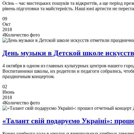
Осінь – час мистецьких пошуків та відкриттів, а ще період през
рівень підготовки та майстерність. Наші юні артисти не перест
09
Окт
2018
4
Количество фото
День музыки в Детской школе искусс
4 октября в одном из главных культурных центров нашего го
Воспитанники школы, их родители и педагоги собрались, чтобы
праздничным концертом.
02
Июнь
2018
4
Количество фото
«Талант свій подаруємо Україні»: пр
Конец учебного года в школах и внешкольных учебных заведени