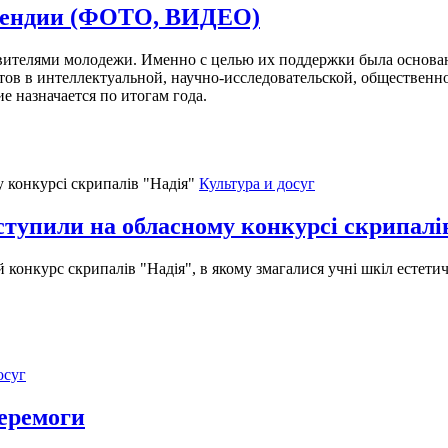
ипендии (ФОТО, ВИДЕО)
вителями молодежи. Именно с целью их поддержки была основан
ов в интеллектуальной, научно-исследовательской, общественно-
е назначается по итогам года.
Культура и досуг
тупили на обласному конкурсі скрипалі
конкурс скрипалів "Надія", в якому змагалися учні шкіл естетич
осуг
перемоги