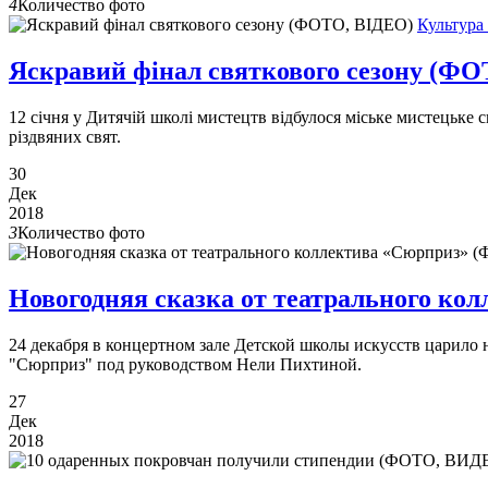
4
Количество фото
Культура
Яскравий фінал святкового сезону (Ф
12 січня у Дитячій школі мистецтв відбулося міське мистецьке с
різдвяних свят.
30
Дек
2018
3
Количество фото
Новогодняя сказка от театрального к
24 декабря в концертном зале Детской школы искусств царило 
"Сюрприз" под руководством Нели Пихтиной.
27
Дек
2018