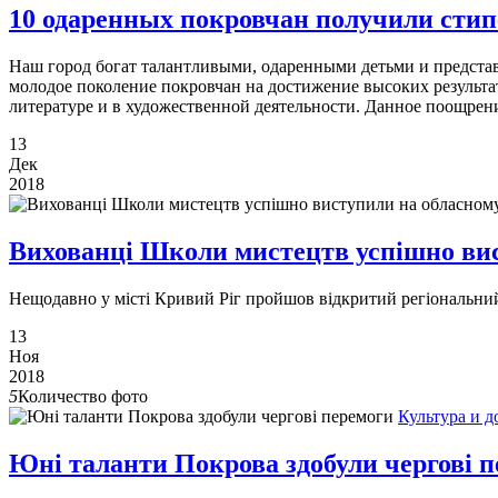
10 одаренных покровчан получили ст
Наш город богат талантливыми, одаренными детьми и предста
молодое поколение покровчан на достижение высоких результат
литературе и в художественной деятельности. Данное поощрени
13
Дек
2018
Вихованці Школи мистецтв успішно вис
Нещодавно у місті Кривий Ріг пройшов відкритий регіональний 
13
Ноя
2018
5
Количество фото
Культура и д
Юні таланти Покрова здобули чергові 