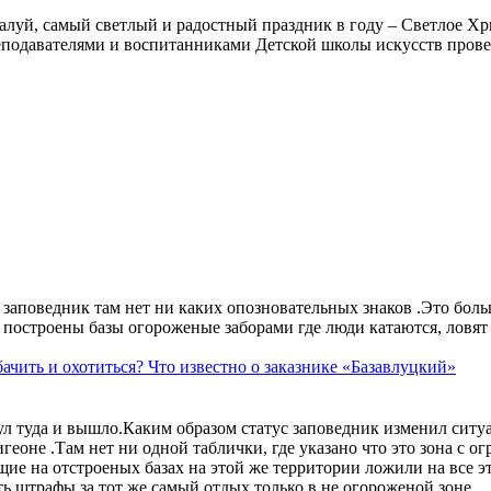
алуй, самый светлый и радостный праздник в году – Светлое Хр
еподавателями и воспитанниками Детской школы искусств прове
аповедник там нет ни каких опозновательных знаков .Это больше
построены базы огороженые заборами где люди катаются, ловят 
ачить и охотиться? Что известно о заказнике «Базавлуцкий»
ул туда и вышло.Каким образом статус заповедник изменил сит
геоне .Там нет ни одной таблички, где указано что это зона с 
ие на отстроеных базах на этой же территории ложили на все э
ть штрафы за тот же самый отдых только в не огороженой зоне.