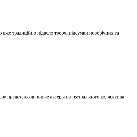
що вже традиційно підвело творчі підсумки новорічних та
шоу представляли юные актеры из театрального коллектива