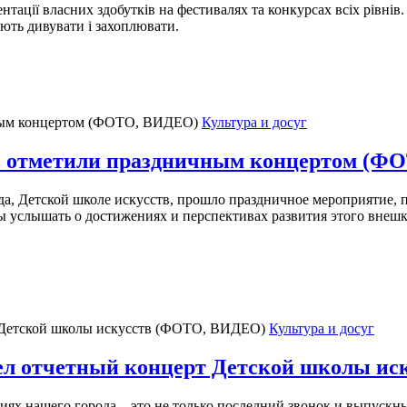
ентації власних здобутків на фестивалях та конкурсах всіх рівні
ають дивувати і захоплювати.
Культура и досуг
тв отметили праздничным концертом (
рода, Детской школе искусств, прошло праздничное мероприяти
 услышать о достижениях и перспективах развития этого внешко
Культура и досуг
ошел отчетный концерт Детской школы и
ях нашего города – это не только последний звонок и выпускны