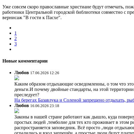
Уже совсем скоро православные христиане будут отмечать, пож
работники Центральной городской библиотеки совместно с пр
вернисаж "В гости к Пасхе".
1
2
3
Новые комментарии
Любов
17.06.2026 12:26
Каким образом отдыхающие осведомленны, о том что это з
деньги.И почему двойные стандарты, на этой территории 
преследует?
На берегах Базавлука и Соленой запрещено отдыхать, рыб
Любов
16.06.2026 23:18
Законы в нашей стране работают как дышло, куда поверн
простых людей ,темболие для тех кто проживает в этом ри
распространяется заповедник. Всё просто ,люди отдыхающ
оградились и вход запрещён, а простые люди будут плати