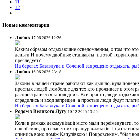
11
12
Новые комментарии
Любов
17.06.2026 12:26
Каким образом отдыхающие осведомленны, о том что это з
деньги.И почему двойные стандарты, на этой территории 
преследует?
На берегах Базавлука и Соленой запрещено отдыхать, рыб
Любов
16.06.2026 23:18
Законы в нашей стране работают как дышло, куда поверн
простых людей ,темболие для тех кто проживает в этом ри
распространяется заповедник. Всё просто ,люди отдыхающ
оградились и вход запрещён, а простые люди будут плати
На берегах Базавлука и Соленой запрещено отдыхать, рыб
Родом з Великого Лугу
10.12.2025 13:55
Коли в рамках декомунізації місто мали переіменувати, то
нашої сили, про славетних пращурів-козаків. І ця стаття з
опинись воно поміж Капулівкою і Покровським, "біля вод