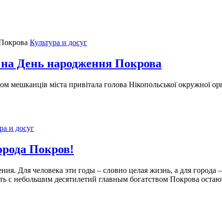
Культура и досуг
 на День народження Покрова
том мешканців міста привітала голова Нікопольської окружної ор
ра и досуг
орода Покров!
. Для человека эти годы – словно целая жизнь, а для города – 
сть с небольшим десятилетий главным богатством Покрова остаю