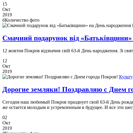
15
Окт
2019
6
Количество фото
Смачний подарунок від «Батьківщини»
12 жовтня Покров відзначив свій 63-й День народження. Зі свя
12
Окт
2019
Культу
Дорогие земляки! Поздравляю с Днем г
Сегодня наш любимый Покров празднует свой 63-й День рождения
же остается молодым и устремленным в будущее. И все эти ше
02
Окт
2019