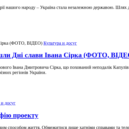
торії нашого народу – Україна стала незалежною державою. Шлях 
Культура и досуг
шли Дні слави Івана Сірка (ФОТО, ВІДЕ
ового Івана Дмитровича Сірка, що похований неподалік Капулівк
ізних регіонів України.
 и досуг
фію проекту
вним способом життя. Обмежитися лише хатніми справами та теле