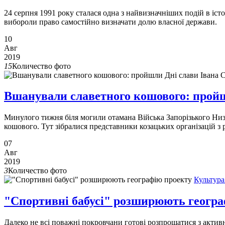
24 серпня 1991 року сталася одна з найвизначніших подій в іс
вибороли право самостійно визначати долю власної держави.
10
Авг
2019
15
Количество фото
Вшанували славетного кошового: прой
Минулого тижня біля могили отамана Війська Запорізького Низ
кошового. Тут зібралися представники козацьких організацій з р
07
Авг
2019
3
Количество фото
Культура
"Спортивні бабусі" розширюють геогра
Далеко не всі поважні покровчани готові розпрощатися з акти