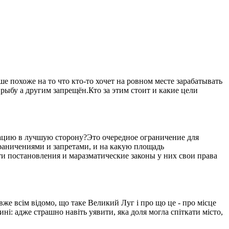
 похоже на то что кто-то хочет на ровном месте зарабатывать
рыбу а другим запрещён.Кто за этим стоит и какие цели
уацию в лучшую сторону?Это очередное ограничение для
ограничениями и запретами, и на какую площадь
ти постановления и маразматические законы у них свои права
вже всім відомо, що таке Великий Луг і про що це - про місце
ині: адже страшно навіть уявити, яка доля могла спіткати місто,