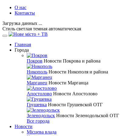
О нас
Контакты
Загрузка данных ...
Стиль
светлая
темная
автоматическая
Главная
Города
Покров
Новости Покрова и района
Никополь
Новости Никополя и района
Марганец
Новости Марганца
Апостолово
Новости Апостолово
Грушевка
Новости Грушевской ОТГ
Зеленодольск
Новости Зеленодольской ОТГ
Все города
Новости
Місцева влада