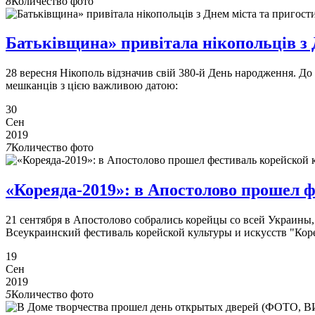
8
Количество фото
Батьківщина» привітала нікопольців з
28 вересня Нікополь відзначив свій 380-й День народження. До
мешканців з цією важливою датою:
30
Сен
2019
7
Количество фото
«Кореяда-2019»: в Апостолово прошел
21 сентября в Апостолово собрались корейцы со всей Украины,
Всеукраинский фестиваль корейской культуры и искусств "Коре
19
Сен
2019
5
Количество фото