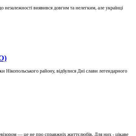
до незалежності виявився довгим та нелегким, але українці
О)
и Нікопольського району, відбулися Дні слави легендарного
візором — це не про справжніх життєлюбів. Для них - цікаве