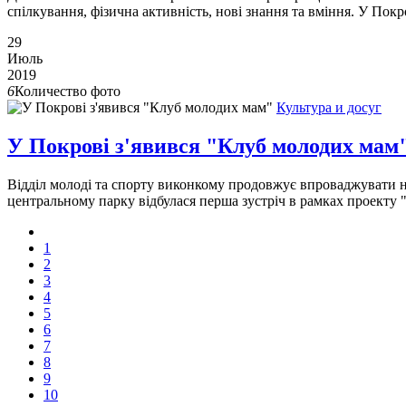
спілкування, фізична активність, нові знання та вміння. У Покр
29
Июль
2019
6
Количество фото
Культура и досуг
У Покрові з'явився "Клуб молодих мам
Відділ молоді та спорту виконкому продовжує впроваджувати но
центральному парку відбулася перша зустріч в рамках проекту "
1
2
3
4
5
6
7
8
9
10