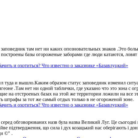
аповедник там нет ни каких опозновательных знаков .Это больше
построены базы огороженые заборами где люди катаются, ловят 
ачить и охотиться? Что известно о заказнике «Базавлуцкий»
ул туда и вышло.Каким образом статус заповедник изменил сит
геоне .Там нет ни одной таблички, где указано что это зона с 
ие на отстроеных базах на этой же территории ложили на все э
ть штрафы за тот же самый отдых только в не огороженой зоне.
ачить и охотиться? Что известно о заказнике «Базавлуцкий»
 серед обговорюваних назв була назва Великий Луг. Це сьогодні 
айве підтвердження, що сила і дух козацький нас оберігають і дон
и ©" .