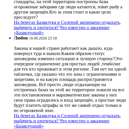
стандарты, на этой территории построены базы
огороженые заборами где люди катаются, ловят рыбу а
другим запрещён.Кто за этим стоит и какие цели
преследует?
На берегах Базавлука и Соленой запрещено отдыхать,
рыбачить и охотиться? Что известно о заказнике
«Базавлуцкий»
Любов
16.06.2026 23:18
Законы в нашей стране работают как дышло, куда
повернул туда и вышло.Каким образом статус
заповедник изменил ситуацию в лучшую сторону?Это
очередное ограничение для простых людей ,темболие
для тех кто проживает в этом ригеоне .Там нет ни одной
таблички, где указано что это зона с ограничениями и
запретами, и на какую площадь распространяется
заповедник. Всё просто ,люди отдыхающие на
отстроеных базах на этой же территории ложили на все
эти постановления и маразматические законы у них
свои права оградились и вход запрещён, а простые люди
будут платить штрафы за тот же самый отдых только в
не огороженой зоне.
На берегах Базавлука и Соленой запрещено отдыхать,
рыбачить и охотиться? Что известно о заказнике
«Базавлуцкий»