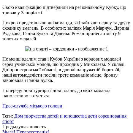
Свою кваліфікацію підтвердили на регіональному Кубку, що
тривав у Запоріжжі.
Покров представляли дві команди, які зайняли першу та другу
сходинку змагань. В особистих заліках Марія Марчук, Дарина
Рудакова, Ганна Булка та Діденко Роман принесли місту 9
золотих медалей.
Не менш вдалим став і Кубок України з кордових моделей
серед учнівської молоді, що проходив у Миколаєві. У складі
Дніпропетровської області, в доволі напруженій боротьбі,
наші автомоделісти посіли третє командне місце, бронзу
завоювала і Ганна Булка.
Попереду нові турніри і нові плани, до яких команда
наполегливо готується.
Прес-служба міського голови
Теги:
Дом творчества детей и юношества
дети
соревнования
спорт
Предыдущая новость
Увага! Перереєстрація!