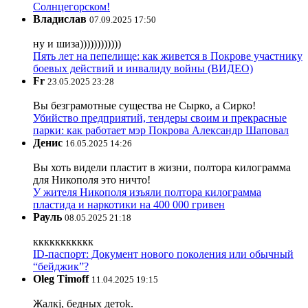
Солнцегорском!
Владислав
07.09.2025 17:50
ну и шиза))))))))))))
Пять лет на пепелище: как живется в Покрове участнику
боевых действий и инвалиду войны (ВИДЕО)
Fr
23.05.2025 23:28
Вы безграмотные существа не Сырко, а Сирко!
Убийство предприятий, тендеры своим и прекрасные
парки: как работает мэр Покрова Александр Шаповал
Денис
16.05.2025 14:26
Вы хоть видели пластит в жизни, полтора килограмма
для Никополя это ничто!
У жителя Никополя изъяли полтора килограмма
пластида и наркотики на 400 000 гривен
Рауль
08.05.2025 21:18
ккккккккккк
ID-паспорт: Документ нового поколения или обычный
“бейджик”?
Oleg Timoff
11.04.2025 19:15
Жалкj, бедных детok.