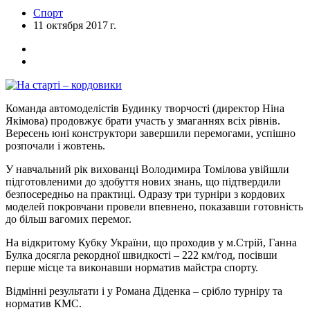
Спорт
11 октября 2017 г.
Команда автомоделістів Будинку творчості (директор Ніна
Якімова) продовжує брати участь у змаганнях всіх рівнів.
Вересень юні конструктори завершили перемогами, успішно
розпочали і жовтень.
У навчальний рік вихованці Володимира Томілова увійшли
підготовленими до здобуття нових знань, що підтвердили
безпосередньо на практиці. Одразу три турніри з кордових
моделей покровчани провели впевнено, показавши готовність
до більш вагомих перемог.
На відкритому Кубку України, що проходив у м.Стрій, Ганна
Булка досягла рекордної швидкості – 222 км/год, посівши
перше місце та виконавши норматив майстра спорту.
Відмінні результати і у Романа Діденка – срібло турніру та
норматив КМС.