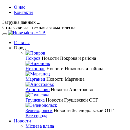
О нас
Контакты
Загрузка данных ...
Стиль
светлая
темная
автоматическая
Главная
Города
Покров
Новости Покрова и района
Никополь
Новости Никополя и района
Марганец
Новости Марганца
Апостолово
Новости Апостолово
Грушевка
Новости Грушевской ОТГ
Зеленодольск
Новости Зеленодольской ОТГ
Все города
Новости
Місцева влада