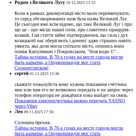
Родом з Великого Лугу
10.12.2025 13:55
Коли в рамках декомунізації місто мали переіменувати,
то серед обговорюваних назв була назва Великий Луг.
Це сьогодні вже всім відомо, що таке Великий Луг і про
що це - про місце нашої сили, про славетних пращурів-
козаків. І ця стаття зайве підтвердження, що сила і дух
козацький нас оберігають і донині: адже страшно навіть
уявити, яка доля могла спіткати місто, опинись воно
поміж Капулівкою і Покровським, "біля води ©" .
Тайны истории. В 70-х годах на месте города могли
быть карьеры, а Орджоникидзе мог стать
Солнцегорском!
сергей
01.12.2025 13:36
скажите пожалуйста кому нужны показания счётчика
мне или вам его не возможно передать и на запрос через
телефон оператора не дождёшся пока выйдет на связь.
Показания электросчетчика можно передать YASNO
через Viber
Лео
09.11.2025 17:56
Сплошна брехня.
Тайны истории. В 70-х годах на месте города могли
быть карьеры, а Орджоникидзе мог стать