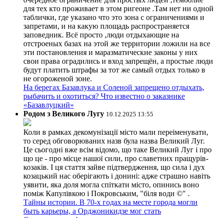
для тех кто проживает в этом ригеоне .Там нет ни одной
таблички, где указано что это зона с ограничениями и
запретами, и на какую площадь распространяется
заповедник. Всё просто ,люди отдыхающие на
отстроеных базах на этой же территории ложили на все
эти постановления и маразматические законы у них
свои права оградились и вход запрещён, а простые люди
будут платить штрафы за тот же самый отдых только в
не огороженой зоне.
На берегах Базавлука и Соленой запрещено отдыхать,
рыбачить и охотиться? Что известно о заказнике
«Базавлуцкий»
Родом з Великого Лугу
10.12.2025 13:55
Коли в рамках декомунізації місто мали переіменувати,
то серед обговорюваних назв була назва Великий Луг.
Це сьогодні вже всім відомо, що таке Великий Луг і про
що це - про місце нашої сили, про славетних пращурів-
козаків. І ця стаття зайве підтвердження, що сила і дух
козацький нас оберігають і донині: адже страшно навіть
уявити, яка доля могла спіткати місто, опинись воно
поміж Капулівкою і Покровським, "біля води ©" .
Тайны истории. В 70-х годах на месте города могли
быть карьеры, а Орджоникидзе мог стать