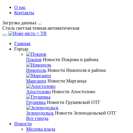
О нас
Контакты
Загрузка данных ...
Стиль
светлая
темная
автоматическая
Главная
Города
Покров
Новости Покрова и района
Никополь
Новости Никополя и района
Марганец
Новости Марганца
Апостолово
Новости Апостолово
Грушевка
Новости Грушевской ОТГ
Зеленодольск
Новости Зеленодольской ОТГ
Все города
Новости
Місцева влада