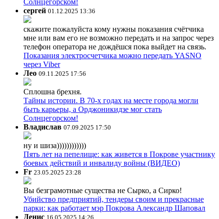
Солнцегорском!
сергей
01.12.2025 13:36
скажите пожалуйста кому нужны показания счётчика
мне или вам его не возможно передать и на запрос через
телефон оператора не дождёшся пока выйдет на связь.
Показания электросчетчика можно передать YASNO
через Viber
Лео
09.11.2025 17:56
Сплошна брехня.
Тайны истории. В 70-х годах на месте города могли
быть карьеры, а Орджоникидзе мог стать
Солнцегорском!
Владислав
07.09.2025 17:50
ну и шиза))))))))))))
Пять лет на пепелище: как живется в Покрове участнику
боевых действий и инвалиду войны (ВИДЕО)
Fr
23.05.2025 23:28
Вы безграмотные существа не Сырко, а Сирко!
Убийство предприятий, тендеры своим и прекрасные
парки: как работает мэр Покрова Александр Шаповал
Денис
16.05.2025 14:26