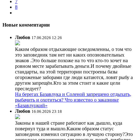
7
8
Новые комментарии
Любов
17.06.2026 12:26
Каким образом отдыхающие осведомленны, о том что
это заповедник там нет ни каких опозновательных
знаков .Это больше похоже на то что кто-то хочет на
ровном месте зарабатывать деньги.И почему двойные
стандарты, на этой территории построены базы
огороженые заборами где люди катаются, ловят рыбу а
другим запрещён.Кто за этим стоит и какие цели
преследует?
На берегах Базавлука и Соленой запрещено отдыхать,
рыбачить и охотиться? Что известно о заказнике
«Базавлуцкий»
Любов
16.06.2026 23:18
Законы в нашей стране работают как дышло, куда
повернул туда и вышло.Каким образом статус
заповедник изменил ситуацию в лучшую сторону?Это
очередное ограничение для простых людей ,темболие