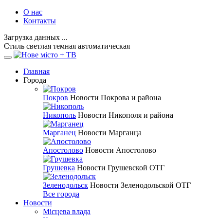
О нас
Контакты
Загрузка данных ...
Стиль
светлая
темная
автоматическая
Главная
Города
Покров
Новости Покрова и района
Никополь
Новости Никополя и района
Марганец
Новости Марганца
Апостолово
Новости Апостолово
Грушевка
Новости Грушевской ОТГ
Зеленодольск
Новости Зеленодольской ОТГ
Все города
Новости
Місцева влада