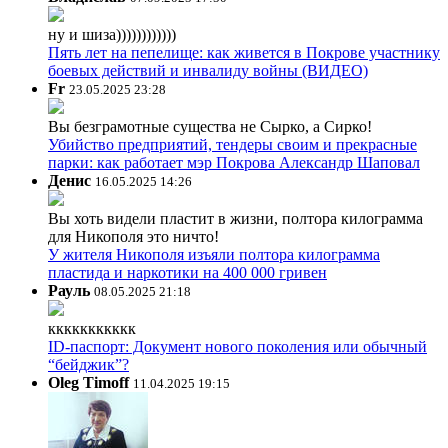
ну и шиза))))))))))))
Пять лет на пепелище: как живется в Покрове участнику
боевых действий и инвалиду войны (ВИДЕО)
Fr
23.05.2025 23:28
Вы безграмотные существа не Сырко, а Сирко!
Убийство предприятий, тендеры своим и прекрасные
парки: как работает мэр Покрова Александр Шаповал
Денис
16.05.2025 14:26
Вы хоть видели пластит в жизни, полтора килограмма
для Никополя это ничто!
У жителя Никополя изъяли полтора килограмма
пластида и наркотики на 400 000 гривен
Рауль
08.05.2025 21:18
ккккккккккк
ID-паспорт: Документ нового поколения или обычный
“бейджик”?
Oleg Timoff
11.04.2025 19:15