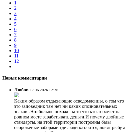
1
2
3
4
5
6
7
8
9
10
11
12
Новые комментарии
Любов
17.06.2026 12:26
Каким образом отдыхающие осведомленны, о том что
это заповедник там нет ни каких опозновательных
знаков .Это больше похоже на то что кто-то хочет на
ровном месте зарабатывать деньги.И почему двойные
стандарты, на этой территории построены базы
огороженые заборами где люди катаются, ловят рыбу а