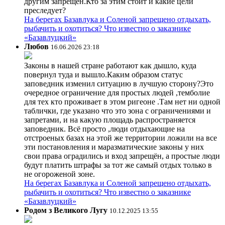
другим запрещён.Кто за этим стоит и какие цели
преследует?
На берегах Базавлука и Соленой запрещено отдыхать,
рыбачить и охотиться? Что известно о заказнике
«Базавлуцкий»
Любов
16.06.2026 23:18
Законы в нашей стране работают как дышло, куда
повернул туда и вышло.Каким образом статус
заповедник изменил ситуацию в лучшую сторону?Это
очередное ограничение для простых людей ,темболие
для тех кто проживает в этом ригеоне .Там нет ни одной
таблички, где указано что это зона с ограничениями и
запретами, и на какую площадь распространяется
заповедник. Всё просто ,люди отдыхающие на
отстроеных базах на этой же территории ложили на все
эти постановления и маразматические законы у них
свои права оградились и вход запрещён, а простые люди
будут платить штрафы за тот же самый отдых только в
не огороженой зоне.
На берегах Базавлука и Соленой запрещено отдыхать,
рыбачить и охотиться? Что известно о заказнике
«Базавлуцкий»
Родом з Великого Лугу
10.12.2025 13:55