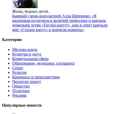
Жалкj, бедных детok.
Бывший узник концлагерей Алла Шевченко: «Я
маленькая подходила к колючей проволоке и кричала
немецким детям «Гитлер капут!», они в ответ кричали
мне «Сталин капут» и корчили рожицы»
Категории
Місцева влада
Культура и досуг
Коммунальная сфера
Образование, медицина, соцзащита
Спорт
Религия
Криминал и происшествия
Читатели пишут
Общество
Политика
Реклама
Популярные новости