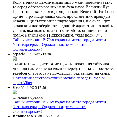
Коли в рамках декомунізації місто мали переіменувати,
то серед обговорюваних назв була назва Великий Луг.
Це сьогодні вже всім відомо, що таке Великий Луг і про
що це - про місце нашої сили, про славетних пращурів-
козаків. І ця стаття зайве підтвердження, що сила і дух
козацький нас оберігають і донині: адже страшно навіть
уявити, яка доля могла спіткати місто, опинись воно
поміж Капулівкою і Покровським, "біля води ©" .
Тайны истории. В 70-х годах на месте города могли
быть карьеры, а Орджоникидзе мог стать
Солнцегорском!
сергей
01.12.2025 13:36
скажите пожалуйста кому нужны показания счётчика
мне или вам его не возможно передать и на запрос через
телефон оператора не дождёшся пока выйдет на связь.
Показания электросчетчика можно передать YASNO
через Viber
Лео
09.11.2025 17:56
Сплошна брехня.
Тайны истории. В 70-х годах на месте города могли
быть карьеры, а Орджоникидзе мог стать
Солнцегорском!
Владислав
07.09.2025 17:50