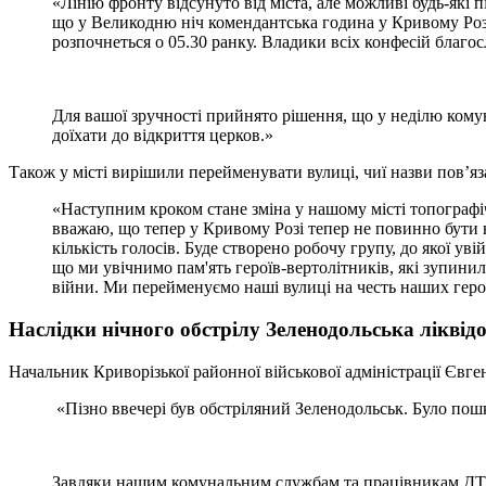
«Лінію фронту відсунуто від міста, але можливі будь-які
що у Великодню ніч комендантська година у Кривому Розі 
розпочнеться о 05.30 ранку. Владики всіх конфесій благо
Для вашої зручності прийнято рішення, що у неділю комун
доїхати до відкриття церков.»
Також у місті вирішили перейменувати вулиці, чиї назви пов’я
«Наступним кроком стане зміна у нашому місті топографіч
вважаю, що тепер у Кривому Розі тепер не повинно бути н
кількість голосів. Буде створено робочу групу, до якої у
що ми увічнимо пам'ять героїв-вертолітників, які зупини
війни. Ми перейменуємо наші вулиці на честь наших герої
Наслідки нічного обстрілу Зеленодольська ліквід
Начальник Криворізької районної військової адміністрації Євг
«Пізно ввечері був обстріляний Зеленодольськ. Було пош
Завдяки нашим комунальним службам та працівникам ДТЕ