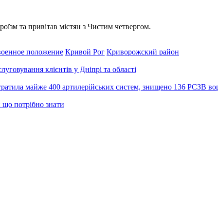
оїзм та привітав містян з Чистим четвергом.
военное положение
Кривой Рог
Криворожский район
уговування клієнтів у Дніпрі та області
тратила майже 400 артилерійських систем, знищено 136 РСЗВ во
 що потрібно знати