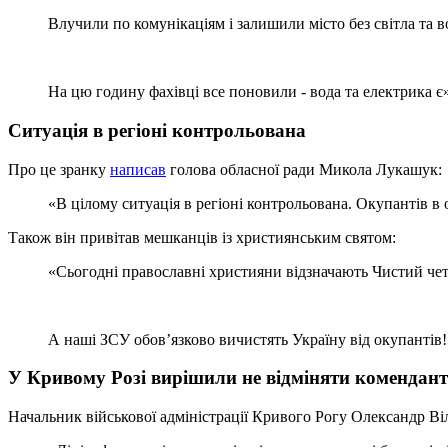
Влучили по комунікаціям і залишили місто без світла та в
На цю годину фахівці все поновили - вода та електрика є»
Ситуація в регіоні контрольована
Про це зранку
написав
голова обласної ради Микола Лукашук:
«В цілому ситуація в регіоні контрольована. Окупантів в 
Також він привітав мешканців із християнським святом:
«Сьогодні православні християни відзначають Чистий четв
А наші ЗСУ обов’язково вичистять Україну від окупантів!
У Кривому Розі вирішили не відміняти комендант
Начальник військової адміністрації Кривого Рогу Олександр Ві