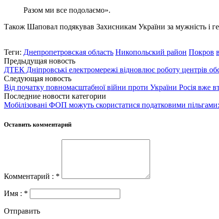
Разом ми все подолаємо».
Також Шаповал подякував Захисникам України за мужність і гер
Теги:
Днепропетровская область
Никопольский район
Покров
Предыдущая новость
ДТЕК Дніпровські електромережі відновлює роботу центрів обсл
Следующая новость
Від початку повномасштабної війни проти України Росія вже в
Последние новости категории
Мобілізовані ФОП можуть скористатися податковими пільгами:
Оставить комментарий
Комментарий : *
Имя : *
Отправить