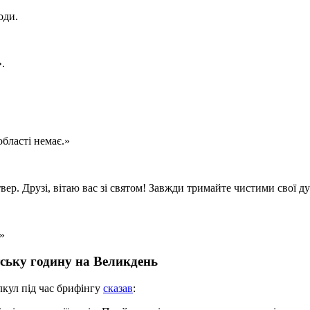
оди.
.
області немає.»
ер. Друзі, вітаю вас зі святом! Завжди тримайте чистими свої д
»
ську годину на Великдень
лкул під час брифінгу
сказав
: