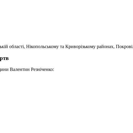
ькій області, Нікопольському та Криворізькому районах, Покрові
ертв
щини Валентин Резніченко: