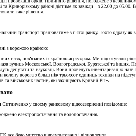
 підлі провокації орків. Прийнято рішення, погоджене з керівник
та Криворізькому районі діятиме як завжди – з 22.00 до 05.00. 
словили таке рішення.
альний транспорт працюватиме з п'ятої ранку. Тобто одразу як з
зані з ворожою країною:
них назв, пов'язаних із країною-агресором. Ми підготували рішен
азв вулиць Московської, Волгоградської, Бурятської та інших. П
війдуть депутати та науковці. Вони проведуть інвентаризацію наз
ли колону ворога з більш ніж трьохсот одиниць техніки на підсту
в та військових частин, які захищають Кривий Ріг».
овано
ен Ситниченко у своєму ранковому відеозверненні повідомив:
коджено електропостачання та водопостачання.
К все було миттєво відремонтовано і відновлено».