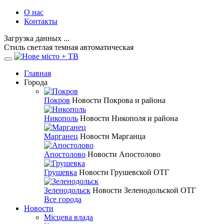
О нас
Контакты
Загрузка данных ...
Стиль
светлая
темная
автоматическая
Главная
Города
Покров
Новости Покрова и района
Никополь
Новости Никополя и района
Марганец
Новости Марганца
Апостолово
Новости Апостолово
Грушевка
Новости Грушевской ОТГ
Зеленодольск
Новости Зеленодольской ОТГ
Все города
Новости
Місцева влада