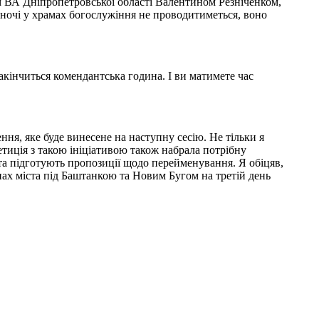
ом ВА Дніпропетровської області Валентином Резніченком,
Вночі у храмах богослужіння не проводитиметься, воно
акінчиться комендантська година. І ви матимете час
ня, яке буде винесене на наступну сесію. Не тільки я
етиція з такою ініціативою також набрала потрібну
в та підготують пропозиції щодо перейменування. Я обіцяв,
пах міста під Баштанкою та Новим Бугом на третій день