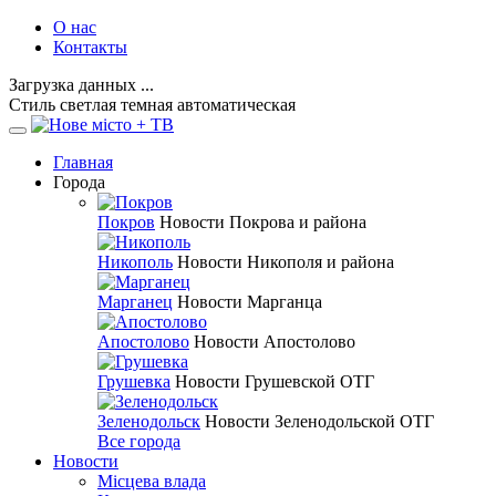
О нас
Контакты
Загрузка данных ...
Стиль
светлая
темная
автоматическая
Главная
Города
Покров
Новости Покрова и района
Никополь
Новости Никополя и района
Марганец
Новости Марганца
Апостолово
Новости Апостолово
Грушевка
Новости Грушевской ОТГ
Зеленодольск
Новости Зеленодольской ОТГ
Все города
Новости
Місцева влада