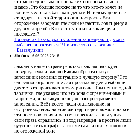
это заповедник там нет ни каких опозновательных
знаков .Это больше похоже на то что кто-то хочет на
ровном месте зарабатывать деньги.И почему двойные
стандарты, на этой территории построены базы
огороженые заборами где люди катаются, ловят рыбу а
другим запрещён.Кто за этим стоит и какие цели
преследует?
На берегах Базавлука и Соленой запрещено отдыхать,
рыбачить и охотиться? Что известно о заказнике
«Базавлуцкий»
Любов
16.06.2026 23:18
Законы в нашей стране работают как дышло, куда
повернул туда и вышло.Каким образом статус
заповедник изменил ситуацию в лучшую сторону?Это
очередное ограничение для простых людей ,темболие
для тех кто проживает в этом ригеоне .Там нет ни одной
таблички, где указано что это зона с ограничениями и
запретами, и на какую площадь распространяется
заповедник. Всё просто ,люди отдыхающие на
отстроеных базах на этой же территории ложили на все
эти постановления и маразматические законы у них
свои права оградились и вход запрещён, а простые люди
будут платить штрафы за тот же самый отдых только в
не огороженой зоне.