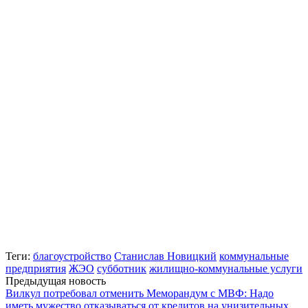
Теги:
благоустройство
Станислав Новицкий
коммунальные
предприятия
ЖЭО
субботник
жилищно-коммунальные услуги
Предыдущая новость
Вилкул потребовал отменить Меморандум с МВФ: Надо
иметь мужество отказываться от кредитов на унизительных