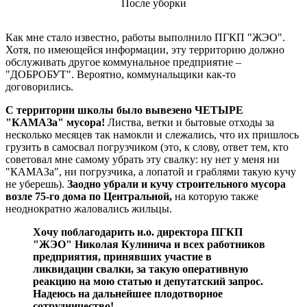
После уборки
Как мне стало известно, работы выполнило ПГКП "ЖЭО".
Хотя, по имеющейся информации, эту территорию должно
обслуживать другое коммунальное предприятие –
"ДОБРОБУТ". Вероятно, коммунальщики как-то
договорились.
С территории школы было вывезено ЧЕТЫРЕ
"КАМАЗа" мусора!
Листва, ветки и бытовые отходы за
несколько месяцев так намокли и слежались, что их пришлось
грузить в самосвал погрузчиком (это, к слову, ответ тем, кто
советовал мне самому убрать эту свалку: ну нет у меня ни
"КАМАЗа", ни погрузчика, а лопатой и граблями такую кучу
не уберешь).
Заодно убрали и кучу строительного мусора
возле 75-го дома по Центральной,
на которую также
неоднократно жаловались жильцы.
Хочу поблагодарить и.о. директора ПГКП
"ЖЭО" Николая Кулинича и всех работников
предприятия, принявших участие в
ликвидации свалки, за такую оперативную
реакцию на мою статью и депутатский запрос.
Надеюсь на дальнейшее плодотворное
сотрудничество!