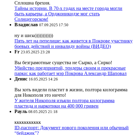
Сплошна брехня.
Тайны истории. В 70-х годах на месте города могли
быть карьеры, а Орджоникидзе мог стать
Солнцегорском!
Владислав
07.09.2025 17:50
ну и шиза))))))))))))
Пять лет на пепелище: как живется в Покрове участнику
боевых действий и инвалиду войны (ВИДЕО)
Fr
23.05.2025 23:28
Вы безграмотные существа не Сырко, а Сирко!
Убийство предприятий, тендеры своим и прекрасные
парки: как работает мэр Покрова Александр Шаповал
Денис
16.05.2025 14:26
Вы хоть видели пластит в жизни, полтора килограмма
для Никополя это ничто!
У жителя Никополя изъяли полтора килограмма
пластида и наркотики на 400 000 гривен
Рауль
08.05.2025 21:18
ккккккккккк
ID-паспорт: Документ нового поколения или обычный
“бейджик”?