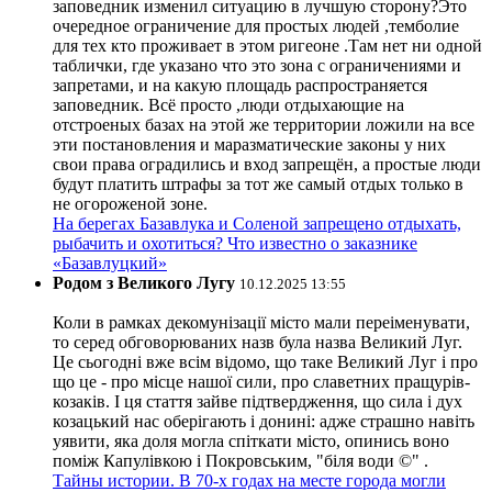
заповедник изменил ситуацию в лучшую сторону?Это
очередное ограничение для простых людей ,темболие
для тех кто проживает в этом ригеоне .Там нет ни одной
таблички, где указано что это зона с ограничениями и
запретами, и на какую площадь распространяется
заповедник. Всё просто ,люди отдыхающие на
отстроеных базах на этой же территории ложили на все
эти постановления и маразматические законы у них
свои права оградились и вход запрещён, а простые люди
будут платить штрафы за тот же самый отдых только в
не огороженой зоне.
На берегах Базавлука и Соленой запрещено отдыхать,
рыбачить и охотиться? Что известно о заказнике
«Базавлуцкий»
Родом з Великого Лугу
10.12.2025 13:55
Коли в рамках декомунізації місто мали переіменувати,
то серед обговорюваних назв була назва Великий Луг.
Це сьогодні вже всім відомо, що таке Великий Луг і про
що це - про місце нашої сили, про славетних пращурів-
козаків. І ця стаття зайве підтвердження, що сила і дух
козацький нас оберігають і донині: адже страшно навіть
уявити, яка доля могла спіткати місто, опинись воно
поміж Капулівкою і Покровським, "біля води ©" .
Тайны истории. В 70-х годах на месте города могли