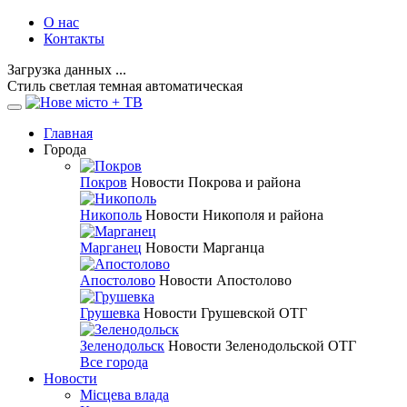
О нас
Контакты
Загрузка данных ...
Стиль
светлая
темная
автоматическая
Главная
Города
Покров
Новости Покрова и района
Никополь
Новости Никополя и района
Марганец
Новости Марганца
Апостолово
Новости Апостолово
Грушевка
Новости Грушевской ОТГ
Зеленодольск
Новости Зеленодольской ОТГ
Все города
Новости
Місцева влада