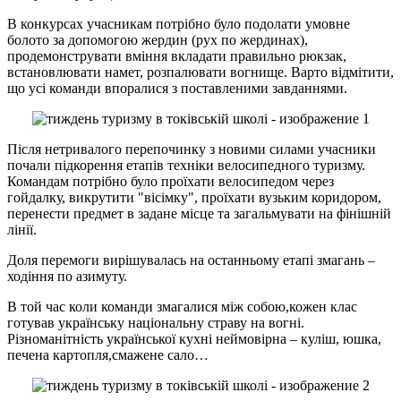
В конкурсах учасникам потрібно було подолати умовне
болото за допомогою жердин (рух по жердинах),
продемонструвати вміння вкладати правильно рюкзак,
встановлювати намет, розпалювати вогнище. Варто відмітити,
що усі команди впоралися з поставленими завданнями.
Після нетривалого перепочинку з новими силами учасники
почали підкорення етапів техніки велосипедного туризму.
Командам потрібно було проїхати велосипедом через
гойдалку, викрутити "вісімку", проїхати вузьким коридором,
перенести предмет в задане місце та загальмувати на фінішній
лінії.
Доля перемоги вирішувалась на останньому етапі змагань –
ходіння по азимуту.
В той час коли команди змагалися між собою,кожен клас
готував українську національну страву на вогні.
Різноманітність української кухні неймовірна – куліш, юшка,
печена картопля,смажене сало…