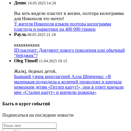
Денис
16.05.2025 14:26
Вы хоть видели пластит в жизни, полтора килограмма
для Никополя это ничто!
У жителя Никополя изъяли полтора килограмма
пластида и наркотики на 400 000 гривен
Рауль
08.05.2025 21:18
ккккккккккк
ID-паспорт: Документ нового поколения или обычный
“бейджик”?
Oleg Timoff
11.04.2025 19:15
Жалкj, бедных детok.
Бывший узник концлагерей Алла Шевченко: «Я
маленькая подходила к колючей проволоке и кричала
немецким детям «Гитлер капут!», они в ответ кричали
мне «Сталин капут» и корчили рожицы»
Быть в курсе событий
Подписаться на последние новости