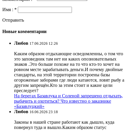
Имя : *
Отправить
Новые комментарии
Любов
17.06.2026 12:26
Каким образом отдыхающие осведомленны, о том что
это заповедник там нет ни каких опозновательных
знаков .Это больше похоже на то что кто-то хочет на
ровном месте зарабатывать деньги.И почему двойные
стандарты, на этой территории построены базы
огороженые заборами где люди катаются, ловят рыбу а
другим запрещён.Кто за этим стоит и какие цели
преследует?
На берегах Базавлука и Соленой запрещено отдыхать,
рыбачить и охотиться? Что известно о заказнике
«Базавлуцкий»
Любов
16.06.2026 23:18
Законы в нашей стране работают как дышло, куда
повернул туда и вышло.Каким образом статус