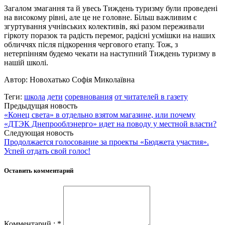
Загалом змагання та й увесь Тиждень туризму були проведені
на високому рівні, але це не головне. Більш важливим є
згуртування учнівських колективів, які разом переживали
гіркоту поразок та радість перемог, радісні усмішки на наших
обличчях після підкорення чергового етапу. Тож, з
нетерпінням будемо чекати на наступний Тиждень туризму в
нашій школі.
Автор: Новохатько Софія Миколаївна
Теги:
школа
дети
соревнования
от читателей в газету
Предыдущая новость
«Конец света» в отдельно взятом магазине, или почему
«ДТЭК Днепрооблэнерго» идет на поводу у местной власти?
Следующая новость
Продолжается голосование за проекты «Бюджета участия».
Успей отдать свой голос!
Оставить комментарий
Комментарий : *