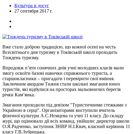
Культура и досуг
27 сентября 2017 г.
Вже стало доброю традицією, що кожної осені на честь
Всесвітнього дня туризму в Токівській школі проходить
Тиждень туризму.
Впродовж п’яти сонячних днів учні молодших класів мали
змогу освоїти базові навички справжнього туриста, а
старшокласники – пригадати і перевірити свої вміння.
Заключним акордом Тижня стали шкільні змагання юних
туристів, які відбулися на просторах мальовничих берегів
річки Кам’янка.
Змагання проходили під девізом "Туристичними стежками з
Україною в серці". Організаторами виступили вчитель
фізичної культури А.С.Нємцева та учні 11 класу. До складу
журі, що оцінювало дії всіх команд, увійшли: директор школи
О.Я.Радченко, заступник ЗНВР Н.І.Квач, класний керівник 11
класу Г.В.Зубрицька.