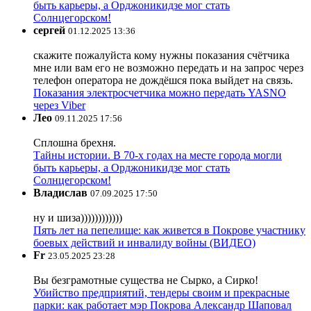
быть карьеры, а Орджоникидзе мог стать
Солнцегорском!
сергей
01.12.2025 13:36
скажите пожалуйста кому нужны показания счётчика
мне или вам его не возможно передать и на запрос через
телефон оператора не дождёшся пока выйдет на связь.
Показания электросчетчика можно передать YASNO
через Viber
Лео
09.11.2025 17:56
Сплошна брехня.
Тайны истории. В 70-х годах на месте города могли
быть карьеры, а Орджоникидзе мог стать
Солнцегорском!
Владислав
07.09.2025 17:50
ну и шиза))))))))))))
Пять лет на пепелище: как живется в Покрове участнику
боевых действий и инвалиду войны (ВИДЕО)
Fr
23.05.2025 23:28
Вы безграмотные существа не Сырко, а Сирко!
Убийство предприятий, тендеры своим и прекрасные
парки: как работает мэр Покрова Александр Шаповал