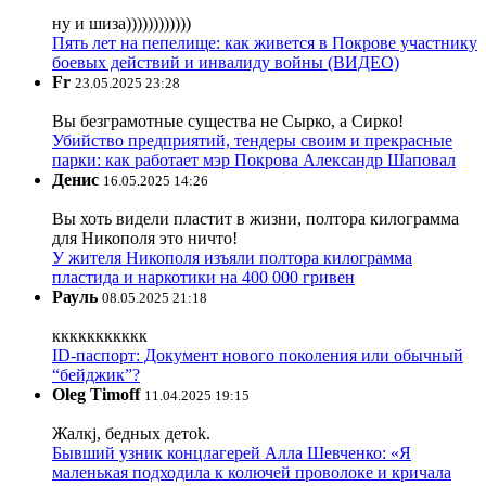
ну и шиза))))))))))))
Пять лет на пепелище: как живется в Покрове участнику
боевых действий и инвалиду войны (ВИДЕО)
Fr
23.05.2025 23:28
Вы безграмотные существа не Сырко, а Сирко!
Убийство предприятий, тендеры своим и прекрасные
парки: как работает мэр Покрова Александр Шаповал
Денис
16.05.2025 14:26
Вы хоть видели пластит в жизни, полтора килограмма
для Никополя это ничто!
У жителя Никополя изъяли полтора килограмма
пластида и наркотики на 400 000 гривен
Рауль
08.05.2025 21:18
ккккккккккк
ID-паспорт: Документ нового поколения или обычный
“бейджик”?
Oleg Timoff
11.04.2025 19:15
Жалкj, бедных детok.
Бывший узник концлагерей Алла Шевченко: «Я
маленькая подходила к колючей проволоке и кричала