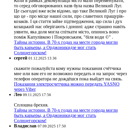
Коли в рамках декомунізації місто мали переіменувати,
то серед обговорюваних назв була назва Великий Луг.
Це сьогодні вже всім відомо, що таке Великий Луг і про
що це - про місце нашої сили, про славетних пращурів-
козаків. І ця стаття зайве підтвердження, що сила і дух
козацький нас оберігають і донині: адже страшно навіть
уявити, яка доля могла спіткати місто, опинись воно
поміж Капулівкою і Покровським, "біля води ©" .
Тайны истории. В 70-х годах на месте города могли
быть карьеры, а Орджоникидзе мог стать
Солнцегорском!
сергей
01.12.2025 13:36
скажите пожалуйста кому нужны показания счётчика
мне или вам его не возможно передать и на запрос через
телефон оператора не дождёшся пока выйдет на связь.
Показания электросчетчика можно передать YASNO
через Viber
Лео
09.11.2025 17:56
Сплошна брехня.
Тайны истории. В 70-х годах на месте города могли
быть карьеры, а Орджоникидзе мог стать
Солнцегорском!
Владислав
07.09.2025 17:50