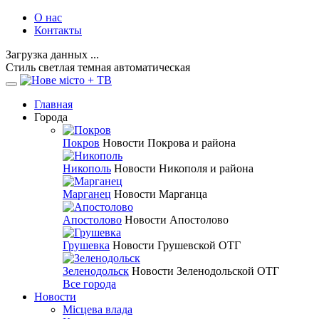
О нас
Контакты
Загрузка данных ...
Стиль
светлая
темная
автоматическая
Главная
Города
Покров
Новости Покрова и района
Никополь
Новости Никополя и района
Марганец
Новости Марганца
Апостолово
Новости Апостолово
Грушевка
Новости Грушевской ОТГ
Зеленодольск
Новости Зеленодольской ОТГ
Все города
Новости
Місцева влада