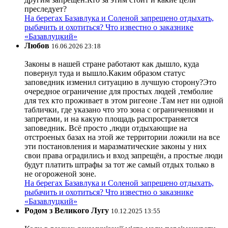
преследует?
На берегах Базавлука и Соленой запрещено отдыхать,
рыбачить и охотиться? Что известно о заказнике
«Базавлуцкий»
Любов
16.06.2026 23:18
Законы в нашей стране работают как дышло, куда
повернул туда и вышло.Каким образом статус
заповедник изменил ситуацию в лучшую сторону?Это
очередное ограничение для простых людей ,темболие
для тех кто проживает в этом ригеоне .Там нет ни одной
таблички, где указано что это зона с ограничениями и
запретами, и на какую площадь распространяется
заповедник. Всё просто ,люди отдыхающие на
отстроеных базах на этой же территории ложили на все
эти постановления и маразматические законы у них
свои права оградились и вход запрещён, а простые люди
будут платить штрафы за тот же самый отдых только в
не огороженой зоне.
На берегах Базавлука и Соленой запрещено отдыхать,
рыбачить и охотиться? Что известно о заказнике
«Базавлуцкий»
Родом з Великого Лугу
10.12.2025 13:55