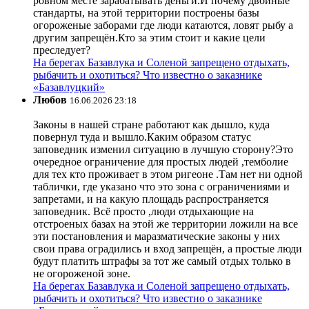
ровном месте зарабатывать деньги.И почему двойные
стандарты, на этой территории построены базы
огороженые заборами где люди катаются, ловят рыбу а
другим запрещён.Кто за этим стоит и какие цели
преследует?
На берегах Базавлука и Соленой запрещено отдыхать,
рыбачить и охотиться? Что известно о заказнике
«Базавлуцкий»
Любов
16.06.2026 23:18
Законы в нашей стране работают как дышло, куда
повернул туда и вышло.Каким образом статус
заповедник изменил ситуацию в лучшую сторону?Это
очередное ограничение для простых людей ,темболие
для тех кто проживает в этом ригеоне .Там нет ни одной
таблички, где указано что это зона с ограничениями и
запретами, и на какую площадь распространяется
заповедник. Всё просто ,люди отдыхающие на
отстроеных базах на этой же территории ложили на все
эти постановления и маразматические законы у них
свои права оградились и вход запрещён, а простые люди
будут платить штрафы за тот же самый отдых только в
не огороженой зоне.
На берегах Базавлука и Соленой запрещено отдыхать,
рыбачить и охотиться? Что известно о заказнике