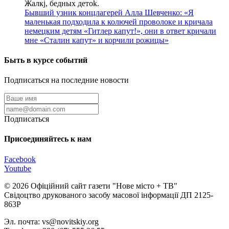
Жалкj, бедных детok.
Бывший узник концлагерей Алла Шевченко: «Я
маленькая подходила к колючей проволоке и кричала
немецким детям «Гитлер капут!», они в ответ кричали
мне «Сталин капут» и корчили рожицы»
Быть в курсе событий
Подписаться на последние новости
Подписаться
Присоединяйтесь к нам
Facebook
Youtube
© 2026 Офіційний сайт газети "Нове мiсто + ТВ"
Свідоцтво друкованого засобу масової інформації ДП 2125-
863Р
Эл. почта: vs@novitskiy.org