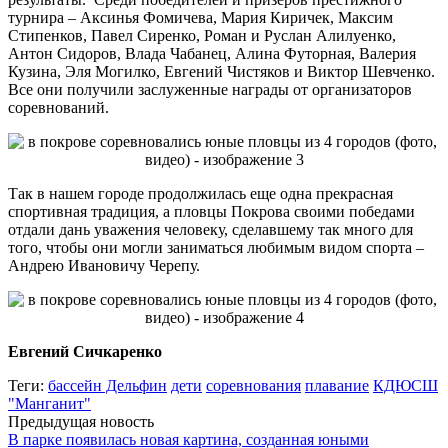
турнира – Аксинья Фомичева, Мария Киричек, Максим
Стипенков, Павел Сиренко, Роман и Руслан Алилуенко,
Антон Сидоров, Влада Чабанец, Алина Футорная, Валерия
Кузина, Эля Могилко, Евгений Чистяков и Виктор Шевченко.
Все они получили заслуженные награды от организаторов
соревнований.
Так в нашем городе продолжилась еще одна прекрасная
спортивная традиция, а пловцы Покрова своими победами
отдали дань уважения человеку, сделавшему так много для
того, чтобы они могли заниматься любимым видом спорта –
Андрею Ивановичу Черепу.
Евгений Сичкаренко
Теги:
бассейн Дельфин
дети
соревнования
плавание
КДЮСШ
"Манганит"
Предыдущая новость
В парке появилась новая картина, созданная юными