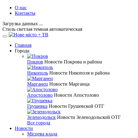
О нас
Контакты
Загрузка данных ...
Стиль
светлая
темная
автоматическая
Главная
Города
Покров
Новости Покрова и района
Никополь
Новости Никополя и района
Марганец
Новости Марганца
Апостолово
Новости Апостолово
Грушевка
Новости Грушевской ОТГ
Зеленодольск
Новости Зеленодольской ОТГ
Все города
Новости
Місцева влада