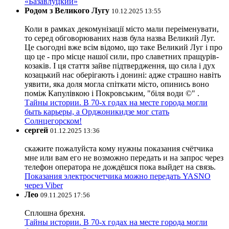
«Базавлуцкий»
Родом з Великого Лугу
10.12.2025 13:55
Коли в рамках декомунізації місто мали переіменувати,
то серед обговорюваних назв була назва Великий Луг.
Це сьогодні вже всім відомо, що таке Великий Луг і про
що це - про місце нашої сили, про славетних пращурів-
козаків. І ця стаття зайве підтвердження, що сила і дух
козацький нас оберігають і донині: адже страшно навіть
уявити, яка доля могла спіткати місто, опинись воно
поміж Капулівкою і Покровським, "біля води ©" .
Тайны истории. В 70-х годах на месте города могли
быть карьеры, а Орджоникидзе мог стать
Солнцегорском!
сергей
01.12.2025 13:36
скажите пожалуйста кому нужны показания счётчика
мне или вам его не возможно передать и на запрос через
телефон оператора не дождёшся пока выйдет на связь.
Показания электросчетчика можно передать YASNO
через Viber
Лео
09.11.2025 17:56
Сплошна брехня.
Тайны истории. В 70-х годах на месте города могли