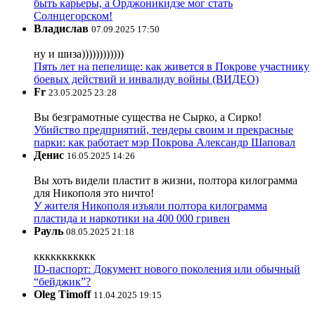
быть карьеры, а Орджоникидзе мог стать
Солнцегорском!
Владислав
07.09.2025 17:50
ну и шиза))))))))))))
Пять лет на пепелище: как живется в Покрове участнику
боевых действий и инвалиду войны (ВИДЕО)
Fr
23.05.2025 23:28
Вы безграмотные существа не Сырко, а Сирко!
Убийство предприятий, тендеры своим и прекрасные
парки: как работает мэр Покрова Александр Шаповал
Денис
16.05.2025 14:26
Вы хоть видели пластит в жизни, полтора килограмма
для Никополя это ничто!
У жителя Никополя изъяли полтора килограмма
пластида и наркотики на 400 000 гривен
Рауль
08.05.2025 21:18
ккккккккккк
ID-паспорт: Документ нового поколения или обычный
“бейджик”?
Oleg Timoff
11.04.2025 19:15