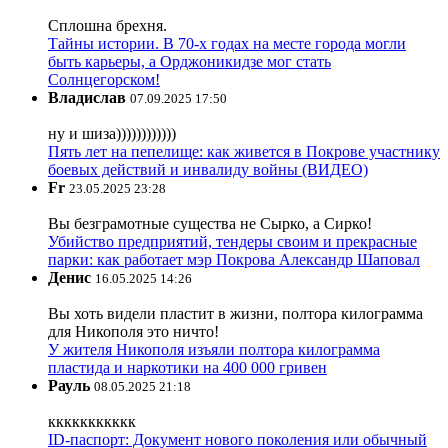
Сплошна брехня.
Тайны истории. В 70-х годах на месте города могли
быть карьеры, а Орджоникидзе мог стать
Солнцегорском!
Владислав
07.09.2025 17:50
ну и шиза))))))))))))
Пять лет на пепелище: как живется в Покрове участнику
боевых действий и инвалиду войны (ВИДЕО)
Fr
23.05.2025 23:28
Вы безграмотные существа не Сырко, а Сирко!
Убийство предприятий, тендеры своим и прекрасные
парки: как работает мэр Покрова Александр Шаповал
Денис
16.05.2025 14:26
Вы хоть видели пластит в жизни, полтора килограмма
для Никополя это ничто!
У жителя Никополя изъяли полтора килограмма
пластида и наркотики на 400 000 гривен
Рауль
08.05.2025 21:18
ккккккккккк
ID-паспорт: Документ нового поколения или обычный