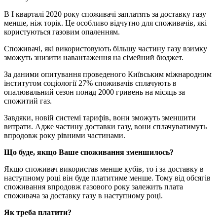
В I кварталі 2020 року споживачі заплатять за доставку газу
менше, ніж торік. Це особливо відчутно для споживачів, які
користуються газовим опаленням.
Споживачі, які використовують більшу частину газу взимку
зможуть знизити навантаження на сімейний бюджет.
За даними опитування проведеного Київським міжнародним
інститутом соціології 27% споживачів сплачують в
опалювальний сезон понад 2000 гривень на місяць за
спожитий газ.
Завдяки, новій системі тарифів, вони зможуть зменшити
витрати. Адже частину доставки газу, вони сплачуватимуть
впродовж року рівними частинами.
Що буде, якщо Ваше споживання зменшилось?
Якщо споживач використав менше кубів, то і за доставку в
наступному році він буде платитиме менше. Тому від обсягів
споживання впродовж газового року залежить плата
споживача за доставку газу в наступному році.
Як треба платити?