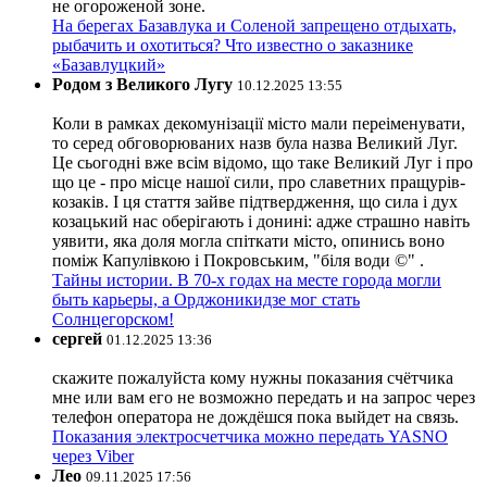
не огороженой зоне.
На берегах Базавлука и Соленой запрещено отдыхать,
рыбачить и охотиться? Что известно о заказнике
«Базавлуцкий»
Родом з Великого Лугу
10.12.2025 13:55
Коли в рамках декомунізації місто мали переіменувати,
то серед обговорюваних назв була назва Великий Луг.
Це сьогодні вже всім відомо, що таке Великий Луг і про
що це - про місце нашої сили, про славетних пращурів-
козаків. І ця стаття зайве підтвердження, що сила і дух
козацький нас оберігають і донині: адже страшно навіть
уявити, яка доля могла спіткати місто, опинись воно
поміж Капулівкою і Покровським, "біля води ©" .
Тайны истории. В 70-х годах на месте города могли
быть карьеры, а Орджоникидзе мог стать
Солнцегорском!
сергей
01.12.2025 13:36
скажите пожалуйста кому нужны показания счётчика
мне или вам его не возможно передать и на запрос через
телефон оператора не дождёшся пока выйдет на связь.
Показания электросчетчика можно передать YASNO
через Viber
Лео
09.11.2025 17:56