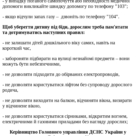
- у випадку поганого самопочуття або необхідності медичної
допомоги викликайте швидку допомогу по телефону "103";
- якщо відчули запах газу – дзвоніть по телефону "104".
Щоб уберегти дитину від біди, дорослим треба пам'ятати
та дотримуватись наступних правил:
- не залишати дітей дошкільного віку самих, навіть на
короткий час,
- забороняти підбирати на вулиці незнайомі предмети – вони
можуть бути небезпечними,
- не дозволяти підходити до обірваних електропроводів,
- не дозволяти користуватися ліфтом без супроводу дорослого
родича,
- не дозволяти виходити на балкон, відчиняти вікна, визирати
у відчинене вікно,
- не дозволяти користуватися сірниками, відкритим вогнем,
електричними й газовими приладами без нагляду дорослих;
Керівництво Головного управління ДСНС України у