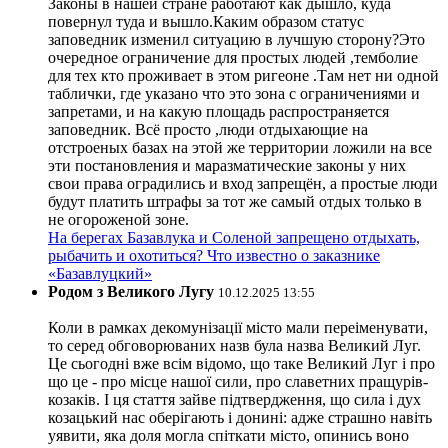
Законы в нашей стране работают как дышло, куда
повернул туда и вышло.Каким образом статус
заповедник изменил ситуацию в лучшую сторону?Это
очередное ограничение для простых людей ,темболие
для тех кто проживает в этом ригеоне .Там нет ни одной
таблички, где указано что это зона с ограничениями и
запретами, и на какую площадь распространяется
заповедник. Всё просто ,люди отдыхающие на
отстроеных базах на этой же территории ложили на все
эти постановления и маразматические законы у них
свои права оградились и вход запрещён, а простые люди
будут платить штрафы за тот же самый отдых только в
не огороженой зоне.
На берегах Базавлука и Соленой запрещено отдыхать,
рыбачить и охотиться? Что известно о заказнике
«Базавлуцкий»
Родом з Великого Лугу
10.12.2025 13:55
Коли в рамках декомунізації місто мали переіменувати,
то серед обговорюваних назв була назва Великий Луг.
Це сьогодні вже всім відомо, що таке Великий Луг і про
що це - про місце нашої сили, про славетних пращурів-
козаків. І ця стаття зайве підтвердження, що сила і дух
козацький нас оберігають і донині: адже страшно навіть
уявити, яка доля могла спіткати місто, опинись воно