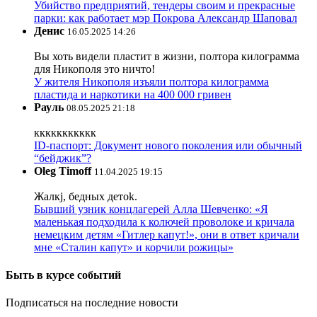
Убийство предприятий, тендеры своим и прекрасные
парки: как работает мэр Покрова Александр Шаповал
Денис
16.05.2025 14:26
Вы хоть видели пластит в жизни, полтора килограмма
для Никополя это ничто!
У жителя Никополя изъяли полтора килограмма
пластида и наркотики на 400 000 гривен
Рауль
08.05.2025 21:18
ккккккккккк
ID-паспорт: Документ нового поколения или обычный
“бейджик”?
Oleg Timoff
11.04.2025 19:15
Жалкj, бедных детok.
Бывший узник концлагерей Алла Шевченко: «Я
маленькая подходила к колючей проволоке и кричала
немецким детям «Гитлер капут!», они в ответ кричали
мне «Сталин капут» и корчили рожицы»
Быть в курсе событий
Подписаться на последние новости