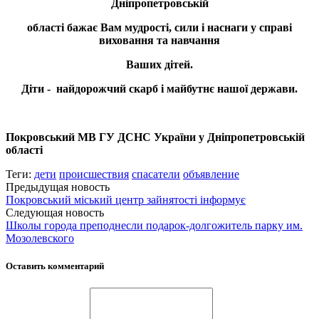
Дніпропетровській
області бажає Вам мудрості, сили і наснаги у справі
виховання та навчання
Ваших дітей.
Діти - найдорожчий скарб і майбутнє нашої держави.
Покровський МВ ГУ ДСНС України у Дніпропетровській
області
Теги:
дети
происшествия
спасатели
объявление
Предыдущая новость
Покровський міський центр зайнятості інформує
Следующая новость
Школы города преподнесли подарок-долгожитель парку им.
Мозолевского
Оставить комментарий