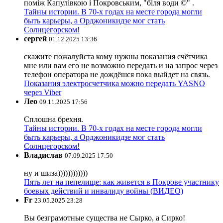
поміж Капулівкою і Покровським, "біля води ©" .
Тайны истории. В 70-х годах на месте города могли
быть карьеры, а Орджоникидзе мог стать
Солнцегорском!
сергей
01.12.2025 13:36
скажите пожалуйста кому нужны показания счётчика
мне или вам его не возможно передать и на запрос через
телефон оператора не дождёшся пока выйдет на связь.
Показания электросчетчика можно передать YASNO
через Viber
Лео
09.11.2025 17:56
Сплошна брехня.
Тайны истории. В 70-х годах на месте города могли
быть карьеры, а Орджоникидзе мог стать
Солнцегорском!
Владислав
07.09.2025 17:50
ну и шиза))))))))))))
Пять лет на пепелище: как живется в Покрове участнику
боевых действий и инвалиду войны (ВИДЕО)
Fr
23.05.2025 23:28
Вы безграмотные существа не Сырко, а Сирко!