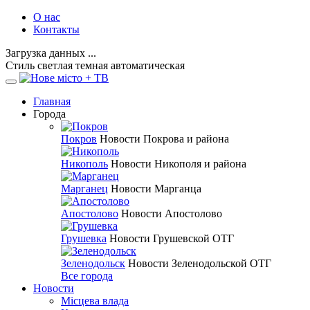
О нас
Контакты
Загрузка данных ...
Стиль
светлая
темная
автоматическая
Главная
Города
Покров
Новости Покрова и района
Никополь
Новости Никополя и района
Марганец
Новости Марганца
Апостолово
Новости Апостолово
Грушевка
Новости Грушевской ОТГ
Зеленодольск
Новости Зеленодольской ОТГ
Все города
Новости
Місцева влада