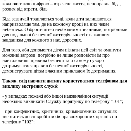
кожною такою цифрою – втрачене життя, непоправна біда,
розпач від втрати, біль.
Біда зазвичай трапляється тоді, коли діти залишаються
напризволяще там, де на кожному кроці на них чекає
небезпека. Озброїти дітей необхідними знаннями, потрібними
для подальшої безпечної життєдіяльності є важливим
завданням для кожного з нас, дорослих.
Для того, аби допомогти дітям пізнати цей світ та оминути
можливі загрози, потрібно не лише розповісти їм про
найголовніші правила безпеки та й самому суворо
дотримуватися правил безпечної життєдіяльності,
демонструвати дітям власним прикладом їх дотримання.
Також, слід навчити дитину користуватися телефоном для
виклику екстрених служб:
- у випадках пожежі або іншої надзвичайної ситуації
необхідно викликати Службу порятунку по телефону "101";
- при конфліктних, критичних, криміногенних ситуаціях
звертатись до співробітників правоохоронних органів по
телефону "102";