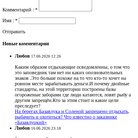
Комментарий : *
Имя : *
Отправить
Новые комментарии
Любов
17.06.2026 12:26
Каким образом отдыхающие осведомленны, о том что
это заповедник там нет ни каких опозновательных
знаков .Это больше похоже на то что кто-то хочет на
ровном месте зарабатывать деньги.И почему двойные
стандарты, на этой территории построены базы
огороженые заборами где люди катаются, ловят рыбу а
другим запрещён.Кто за этим стоит и какие цели
преследует?
На берегах Базавлука и Соленой запрещено отдыхать,
рыбачить и охотиться? Что известно о заказнике
«Базавлуцкий»
Любов
16.06.2026 23:18