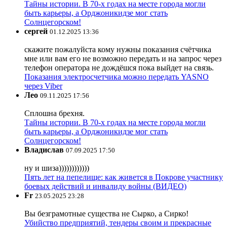
Тайны истории. В 70-х годах на месте города могли
быть карьеры, а Орджоникидзе мог стать
Солнцегорском!
сергей
01.12.2025 13:36
скажите пожалуйста кому нужны показания счётчика
мне или вам его не возможно передать и на запрос через
телефон оператора не дождёшся пока выйдет на связь.
Показания электросчетчика можно передать YASNO
через Viber
Лео
09.11.2025 17:56
Сплошна брехня.
Тайны истории. В 70-х годах на месте города могли
быть карьеры, а Орджоникидзе мог стать
Солнцегорском!
Владислав
07.09.2025 17:50
ну и шиза))))))))))))
Пять лет на пепелище: как живется в Покрове участнику
боевых действий и инвалиду войны (ВИДЕО)
Fr
23.05.2025 23:28
Вы безграмотные существа не Сырко, а Сирко!
Убийство предприятий, тендеры своим и прекрасные