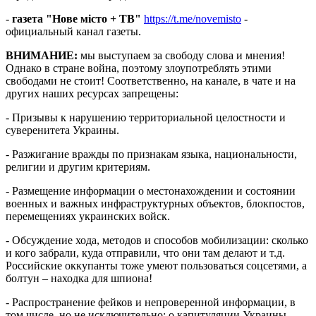
-
газета "Нове місто + ТВ"
https://t.me/novemisto
-
официальный канал газеты.
ВНИМАНИЕ:
мы выступаем за свободу слова и мнения!
Однако в стране война, поэтому злоупотреблять этими
свободами не стоит! Соответственно, на канале, в чате и на
других наших ресурсах запрещены:
­- Призывы к нарушению территориальной целостности и
суверенитета Украины.
- Разжигание вражды по признакам языка, национальности,
религии и другим критериям.
- Размещение информации о местонахождении и состоянии
военных и важных инфраструктурных объектов, блокпостов,
перемещениях украинских войск.
- Обсуждение хода, методов и способов мобилизации: сколько
и кого забрали, куда отправили, что они там делают и т.д.
Российские оккупанты тоже умеют пользоваться соцсетями, а
болтун – находка для шпиона!
- Распространение фейков и непроверенной информации, в
том числе, но не исключительно: о капитуляции Украины,