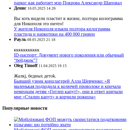
парки: как работает мэр Покрова Александр Шаповал
Денис
16.05.2025 14:26
Вы хоть видели пластит в жизни, полтора килограмма
для Никополя это ничто!
У жителя Никополя изъяли полтора килограмма
пластида и наркотики на 400 000 гривен
Рауль
08.05.2025 21:18
ккккккккккк
ID-паспорт: Документ нового поколения или обычный
“бейджик”?
Oleg Timoff
11.04.2025 19:15
Жалкj, бедных детok.
Бывший узник концлагерей Алла Шевченко: «Я
маленькая подходила к колючей проволоке и кричала
немецким детям «Гитлер капут!», они в ответ кричали
мне «Сталин капут» и корчили рожицы»
Популярные новости
Мобілізовані ФОП можуть скористатися податковими