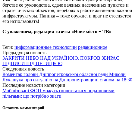
бегстве ее руководства, сдаче важных населенных пунктов и
стратегических объектов, перебоях в работе жизненно важной
инфраструктуры. Паника – тоже оружие, и враг не стесняется
его использовать!
С уважением, редакция газеты «Нове місто + ТВ»
Теги:
информационные технологии
редакционное
Предыдущая новость
ЗАКРИТИ НЕБО НАД УКРАЇНОЮ. ПОКРОВ ЗБИРАЄ
ПІДПИСИ ПІД ПЕТИЦІЄЮ
Следующая новость
Коментар голови Дніпропетровської обласної ради Миколи
Лукашука про ситуацію на Дніпропетровщині станом на 18:30
Последние новости категории
Мобілізовані ФОП можуть скористатися податковими
пільгами: що потрібно знати
Оставить комментарий