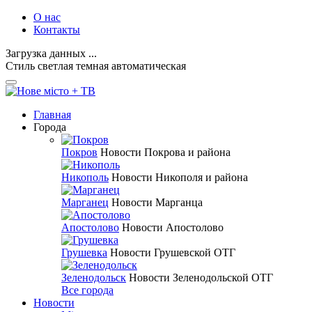
О нас
Контакты
Загрузка данных ...
Стиль
светлая
темная
автоматическая
Главная
Города
Покров
Новости Покрова и района
Никополь
Новости Никополя и района
Марганец
Новости Марганца
Апостолово
Новости Апостолово
Грушевка
Новости Грушевской ОТГ
Зеленодольск
Новости Зеленодольской ОТГ
Все города
Новости