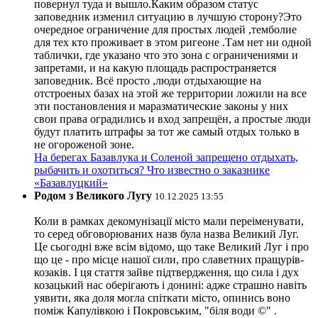
повернул туда и вышло.Каким образом статус
заповедник изменил ситуацию в лучшую сторону?Это
очередное ограничение для простых людей ,темболие
для тех кто проживает в этом ригеоне .Там нет ни одной
таблички, где указано что это зона с ограничениями и
запретами, и на какую площадь распространяется
заповедник. Всё просто ,люди отдыхающие на
отстроеных базах на этой же территории ложили на все
эти постановления и маразматические законы у них
свои права оградились и вход запрещён, а простые люди
будут платить штрафы за тот же самый отдых только в
не огороженой зоне.
На берегах Базавлука и Соленой запрещено отдыхать,
рыбачить и охотиться? Что известно о заказнике
«Базавлуцкий»
Родом з Великого Лугу
10.12.2025 13:55
Коли в рамках декомунізації місто мали переіменувати,
то серед обговорюваних назв була назва Великий Луг.
Це сьогодні вже всім відомо, що таке Великий Луг і про
що це - про місце нашої сили, про славетних пращурів-
козаків. І ця стаття зайве підтвердження, що сила і дух
козацький нас оберігають і донині: адже страшно навіть
уявити, яка доля могла спіткати місто, опинись воно
поміж Капулівкою і Покровським, "біля води ©" .