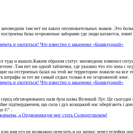
аповедник там нет ни каких опозновательных знаков .Это больше
построены базы огороженые заборами где люди катаются, ловят 
ачить и охотиться? Что известно о заказнике «Базавлуцкий»
ул туда и вышло.Каким образом статус заповедник изменил сит
геоне .Там нет ни одной таблички, где указано что это зона с 
ие на отстроеных базах на этой же территории ложили на все э
ть штрафы за тот же самый отдых только в не огороженой зоне.
ачить и охотиться? Что известно о заказнике «Базавлуцкий»
 серед обговорюваних назв була назва Великий Луг. Це сьогодні 
айве підтвердження, що сила і дух козацький нас оберігають і дон
и ©" .
 карьеры, а Орджоникидзе мог стать Солнцегорском!
ли вам его не возможно передать и на запрос через телефон опе