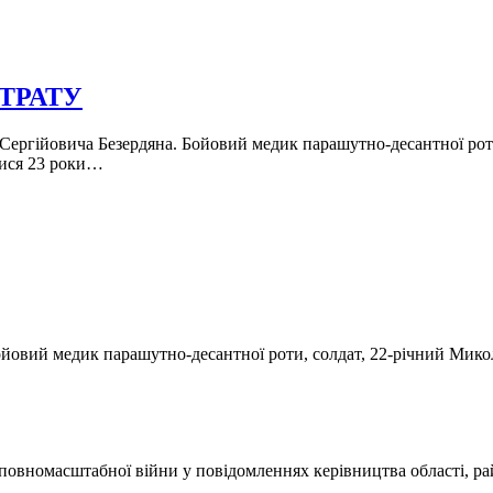
ТРАТУ
 Сергійовича Безердяна. Бойовий медик парашутно-десантної роти
тися 23 роки…
нув бойовий медик парашутно-десантної роти, солдат, 22-річний Ми