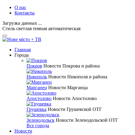
О нас
Контакты
Загрузка данных ...
Стиль
светлая
темная
автоматическая
Главная
Города
Покров
Новости Покрова и района
Никополь
Новости Никополя и района
Марганец
Новости Марганца
Апостолово
Новости Апостолово
Грушевка
Новости Грушевской ОТГ
Зеленодольск
Новости Зеленодольской ОТГ
Все города
Новости