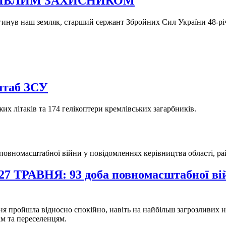
ГИБЛИМ ЗАХИСНИКОМ
агинув наш земляк, старший сержант Збройних Сил України 48-рі
нштаб ЗСУ
их літаків та 174 гелікоптери кремлівських загарбників.
ВНЯ: 93 доба повномасштабної війни
я пройшла відносно спокійно, навіть на найбільш загрозливих н
м та переселенцям.