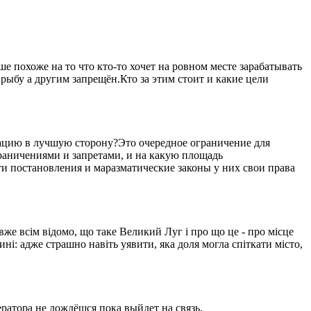
 похоже на то что кто-то хочет на ровном месте зарабатывать
рыбу а другим запрещён.Кто за этим стоит и какие цели
уацию в лучшую сторону?Это очередное ограничение для
ограничениями и запретами, и на какую площадь
ти постановления и маразматические законы у них свои права
вже всім відомо, що таке Великий Луг і про що це - про місце
ині: адже страшно навіть уявити, яка доля могла спіткати місто,
ратора не дождёшся пока выйдет на связь.