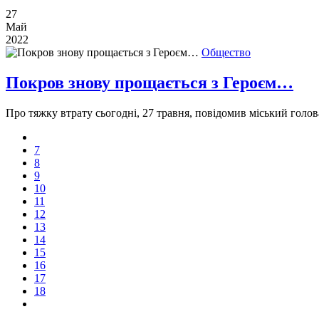
27
Май
2022
Общество
Покров знову прощається з Героєм…
Про тяжку втрату сьогодні, 27 травня, повідомив міський гол
7
8
9
10
11
12
13
14
15
16
17
18