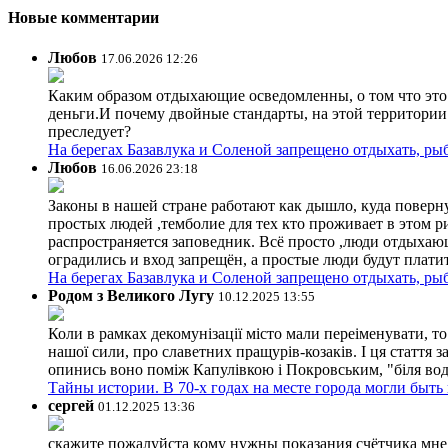
Новые комментарии
Любов
17.06.2026 12:26
Каким образом отдыхающие осведомленны, о том что это з
деньги.И почему двойные стандарты, на этой территории 
преследует?
На берегах Базавлука и Соленой запрещено отдыхать, рыб
Любов
16.06.2026 23:18
Законы в нашей стране работают как дышло, куда поверн
простых людей ,темболие для тех кто проживает в этом ри
распространяется заповедник. Всё просто ,люди отдыхающ
оградились и вход запрещён, а простые люди будут плати
На берегах Базавлука и Соленой запрещено отдыхать, рыб
Родом з Великого Лугу
10.12.2025 13:55
Коли в рамках декомунізації місто мали переіменувати, то
нашої сили, про славетних пращурів-козаків. І ця стаття з
опинись воно поміж Капулівкою і Покровським, "біля вод
Тайны истории. В 70-х годах на месте города могли быть
сергей
01.12.2025 13:36
скажите пожалуйста кому нужны показания счётчика мне и