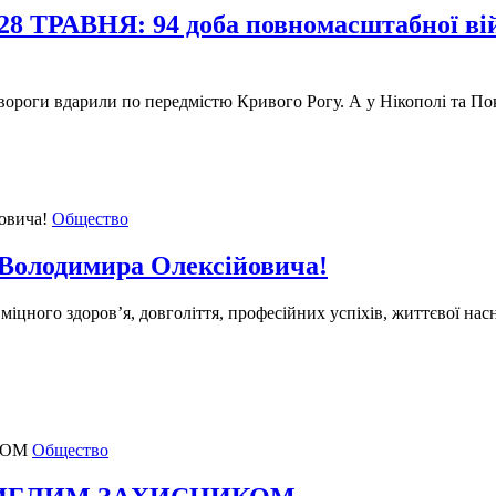
ВНЯ: 94 доба повномасштабної війни
 вороги вдарили по передмістю Кривого Рогу. А у Нікополі та П
Общество
 Володимира Олексійовича!
цного здоров’я, довголіття, професійних успіхів, життєвої нас
Общество