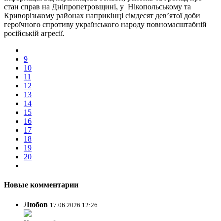
стан справ на Дніпропетровщині, у Нікопольському та
Криворізькому районах наприкінці сімдесят дев’ятої доби
героїчного спротиву українського народу повномасштабній
російській агресії.
9
10
11
12
13
14
15
16
17
18
19
20
Новые комментарии
Любов
17.06.2026 12:26