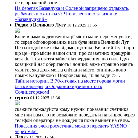
не огороженой зоне.
На берегах Базавлука и Соленой запрещено отдыхать,
рыбачить и охотиться? Что известно о заказнике
«Базавлуцкий»
Родом з Великого Лугу
10.12.2025 13:55
Коли в рамках декомунізації місто мали переіменувати,
то серед обговорюваних назв була назва Великий Луг.
Це сьогодні вже всім відомо, що таке Великий Луг і про
що це - про місце нашої сили, про славетних пращурів-
козаків. І ця стаття зайве підтвердження, що сила і дух
козацький нас оберігають і донині: адже страшно навіть
уявити, яка доля могла спіткати місто, опинись воно
поміж Капулівкою і Покровським, "біля води ©" .
Тайны истории. В 70-х годах на месте города могли
быть карьеры, а Орджоникидзе мог стать
Солнцегорском!
сергей
01.12.2025 13:36
скажите пожалуйста кому нужны показания счётчика
мне или вам его не возможно передать и на запрос через
телефон оператора не дождёшся пока выйдет на связь.
Показания электросчетчика можно передать YASNO
через Viber
Лео
09.11.2025 17:56