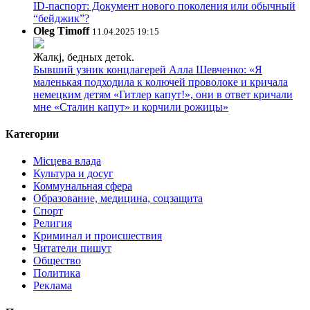
ID-паспорт: Документ нового поколения или обычный
“бейджик”?
Oleg Timoff
11.04.2025 19:15
Жалкj, бедных детok.
Бывший узник концлагерей Алла Шевченко: «Я
маленькая подходила к колючей проволоке и кричала
немецким детям «Гитлер капут!», они в ответ кричали
мне «Сталин капут» и корчили рожицы»
Категории
Місцева влада
Культура и досуг
Коммунальная сфера
Образование, медицина, соцзащита
Спорт
Религия
Криминал и происшествия
Читатели пишут
Общество
Политика
Реклама