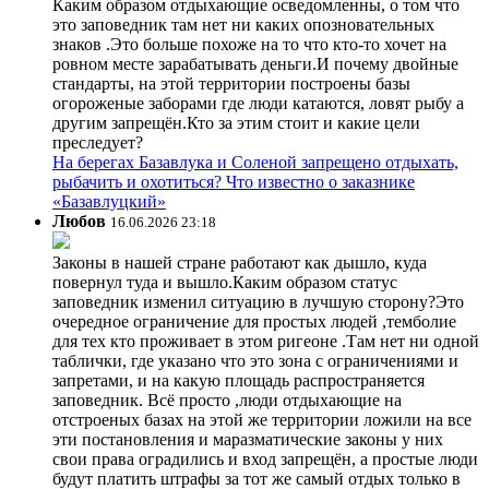
Каким образом отдыхающие осведомленны, о том что
это заповедник там нет ни каких опозновательных
знаков .Это больше похоже на то что кто-то хочет на
ровном месте зарабатывать деньги.И почему двойные
стандарты, на этой территории построены базы
огороженые заборами где люди катаются, ловят рыбу а
другим запрещён.Кто за этим стоит и какие цели
преследует?
На берегах Базавлука и Соленой запрещено отдыхать,
рыбачить и охотиться? Что известно о заказнике
«Базавлуцкий»
Любов
16.06.2026 23:18
Законы в нашей стране работают как дышло, куда
повернул туда и вышло.Каким образом статус
заповедник изменил ситуацию в лучшую сторону?Это
очередное ограничение для простых людей ,темболие
для тех кто проживает в этом ригеоне .Там нет ни одной
таблички, где указано что это зона с ограничениями и
запретами, и на какую площадь распространяется
заповедник. Всё просто ,люди отдыхающие на
отстроеных базах на этой же территории ложили на все
эти постановления и маразматические законы у них
свои права оградились и вход запрещён, а простые люди
будут платить штрафы за тот же самый отдых только в