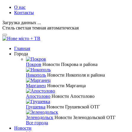
О нас
Контакты
Загрузка данных ...
Стиль
светлая
темная
автоматическая
Главная
Города
Покров
Новости Покрова и района
Никополь
Новости Никополя и района
Марганец
Новости Марганца
Апостолово
Новости Апостолово
Грушевка
Новости Грушевской ОТГ
Зеленодольск
Новости Зеленодольской ОТГ
Все города
Новости