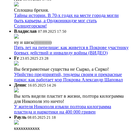
Сплошна брехня.
Тайны истории. В 70-х годах на месте города могли
быть карьеры, а Орджоникидзе мог стать
Солнцегорском!
Владислав
07.09.2025 17:50
ну и шиза))))))))))))
Пять лет на пепелище: как живется в Покрове участнику
боевых действий и инвалиду войны (ВИДЕО)
Fr
23.05.2025 23:28
Вы безграмотные существа не Сырко, а Сирко!
Убийство предприятий, тендеры своим и прекрасные
парки: как работает мэр Покрова Александр Шаповал
Денис
16.05.2025 14:26
Вы хоть видели пластит в жизни, полтора килограмма
для Никополя это ничто!
У жителя Никополя изъяли полтора килограмма
пластида и наркотики на 400 000 гривен
Рауль
08.05.2025 21:18
ккккккккккк