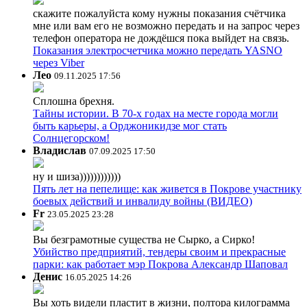
скажите пожалуйста кому нужны показания счётчика
мне или вам его не возможно передать и на запрос через
телефон оператора не дождёшся пока выйдет на связь.
Показания электросчетчика можно передать YASNO
через Viber
Лео
09.11.2025 17:56
Сплошна брехня.
Тайны истории. В 70-х годах на месте города могли
быть карьеры, а Орджоникидзе мог стать
Солнцегорском!
Владислав
07.09.2025 17:50
ну и шиза))))))))))))
Пять лет на пепелище: как живется в Покрове участнику
боевых действий и инвалиду войны (ВИДЕО)
Fr
23.05.2025 23:28
Вы безграмотные существа не Сырко, а Сирко!
Убийство предприятий, тендеры своим и прекрасные
парки: как работает мэр Покрова Александр Шаповал
Денис
16.05.2025 14:26
Вы хоть видели пластит в жизни, полтора килограмма