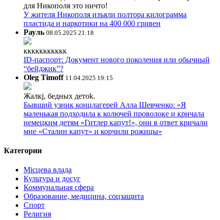
для Никополя это ничто!
У жителя Никополя изъяли полтора килограмма
пластида и наркотики на 400 000 гривен
Рауль
08.05.2025 21:18
ккккккккккк
ID-паспорт: Документ нового поколения или обычный
“бейджик”?
Oleg Timoff
11.04.2025 19:15
Жалкj, бедных детok.
Бывший узник концлагерей Алла Шевченко: «Я
маленькая подходила к колючей проволоке и кричала
немецким детям «Гитлер капут!», они в ответ кричали
мне «Сталин капут» и корчили рожицы»
Категории
Місцева влада
Культура и досуг
Коммунальная сфера
Образование, медицина, соцзащита
Спорт
Религия