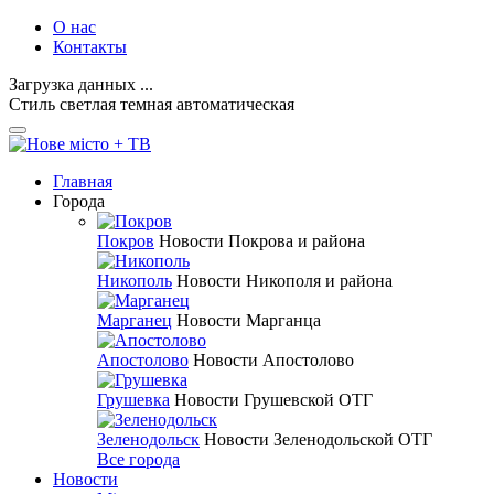
О нас
Контакты
Загрузка данных ...
Стиль
светлая
темная
автоматическая
Главная
Города
Покров
Новости Покрова и района
Никополь
Новости Никополя и района
Марганец
Новости Марганца
Апостолово
Новости Апостолово
Грушевка
Новости Грушевской ОТГ
Зеленодольск
Новости Зеленодольской ОТГ
Все города
Новости