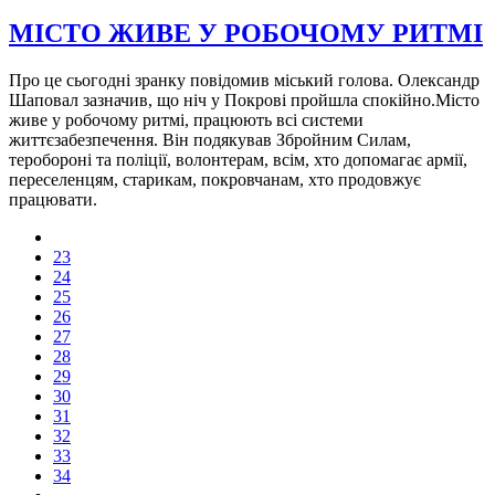
МІСТО ЖИВЕ У РОБОЧОМУ РИТМІ
Про це сьогодні зранку повідомив міський голова. Олександр
Шаповал зазначив, що ніч у Покрові пройшла спокійно.Місто
живе у робочому ритмі, працюють всі системи
життєзабезпечення. Він подякував Збройним Силам,
теробороні та поліції, волонтерам, всім, хто допомагає армії,
переселенцям, старикам, покровчанам, хто продовжує
працювати.
23
24
25
26
27
28
29
30
31
32
33
34