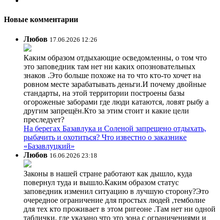
Новые комментарии
Любов
17.06.2026 12:26
Каким образом отдыхающие осведомленны, о том что
это заповедник там нет ни каких опозновательных
знаков .Это больше похоже на то что кто-то хочет на
ровном месте зарабатывать деньги.И почему двойные
стандарты, на этой территории построены базы
огороженые заборами где люди катаются, ловят рыбу а
другим запрещён.Кто за этим стоит и какие цели
преследует?
На берегах Базавлука и Соленой запрещено отдыхать,
рыбачить и охотиться? Что известно о заказнике
«Базавлуцкий»
Любов
16.06.2026 23:18
Законы в нашей стране работают как дышло, куда
повернул туда и вышло.Каким образом статус
заповедник изменил ситуацию в лучшую сторону?Это
очередное ограничение для простых людей ,темболие
для тех кто проживает в этом ригеоне .Там нет ни одной
таблички, где указано что это зона с ограничениями и