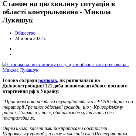
Станом на цю хвилину ситуація в
області контрольована - Микола
Лукашук
Общество
24 июня 2022 г.
Голова облради
розповів
, як розпочалася на
Дніпропетровщині 121 доба повномасштабного воєнного
вторгнення рф в Україну:
"Протягом ночі російські окупаційні війська з РСЗВ вдарили по
території Гречаноподівської громади, що у Криворізькому
районі. Поцілили у поля, обійшлося без руйнувань і без
постраждалих.
Окрім цього, касетними боєприпасами обстріляли
Широківську громаду, а саме – околиці села Шестерня: там