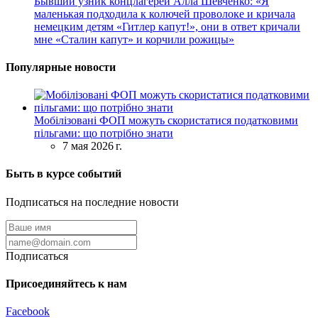
Бывший узник концлагерей Алла Шевченко: «Я
маленькая подходила к колючей проволоке и кричала
немецким детям «Гитлер капут!», они в ответ кричали
мне «Сталин капут» и корчили рожицы»
Популярные новости
Мобілізовані ФОП можуть скористатися податковими
пільгами: що потрібно знати
7 мая 2026 г.
Быть в курсе событий
Подписаться на последние новости
Подписаться
Присоединяйтесь к нам
Facebook