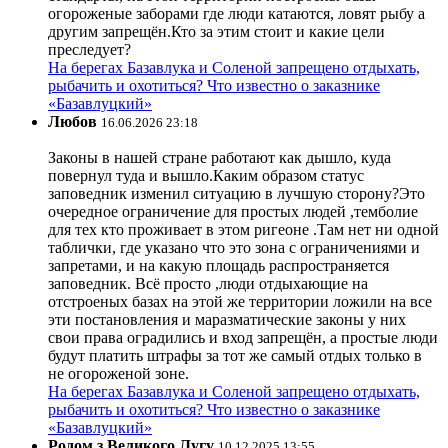
огороженые заборами где люди катаются, ловят рыбу а
другим запрещён.Кто за этим стоит и какие цели
преследует?
На берегах Базавлука и Соленой запрещено отдыхать,
рыбачить и охотиться? Что известно о заказнике
«Базавлуцкий»
Любов
16.06.2026 23:18
Законы в нашей стране работают как дышло, куда
повернул туда и вышло.Каким образом статус
заповедник изменил ситуацию в лучшую сторону?Это
очередное ограничение для простых людей ,темболие
для тех кто проживает в этом ригеоне .Там нет ни одной
таблички, где указано что это зона с ограничениями и
запретами, и на какую площадь распространяется
заповедник. Всё просто ,люди отдыхающие на
отстроеных базах на этой же территории ложили на все
эти постановления и маразматические законы у них
свои права оградились и вход запрещён, а простые люди
будут платить штрафы за тот же самый отдых только в
не огороженой зоне.
На берегах Базавлука и Соленой запрещено отдыхать,
рыбачить и охотиться? Что известно о заказнике
«Базавлуцкий»
Родом з Великого Лугу
10.12.2025 13:55