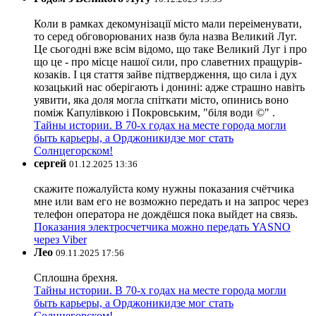
Коли в рамках декомунізації місто мали переіменувати,
то серед обговорюваних назв була назва Великий Луг.
Це сьогодні вже всім відомо, що таке Великий Луг і про
що це - про місце нашої сили, про славетних пращурів-
козаків. І ця стаття зайве підтвердження, що сила і дух
козацький нас оберігають і донині: адже страшно навіть
уявити, яка доля могла спіткати місто, опинись воно
поміж Капулівкою і Покровським, "біля води ©" .
Тайны истории. В 70-х годах на месте города могли
быть карьеры, а Орджоникидзе мог стать
Солнцегорском!
сергей
01.12.2025 13:36
скажите пожалуйста кому нужны показания счётчика
мне или вам его не возможно передать и на запрос через
телефон оператора не дождёшся пока выйдет на связь.
Показания электросчетчика можно передать YASNO
через Viber
Лео
09.11.2025 17:56
Сплошна брехня.
Тайны истории. В 70-х годах на месте города могли
быть карьеры, а Орджоникидзе мог стать
Солнцегорском!