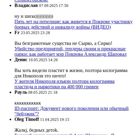
Владислав
07.09.2025 17:50
ну и шиза))))))))))))
Пять лет на пепелище: как живется в Покрове участнику
боевых действий и инвалиду войны (ВИДЕО)
Fr
23.05.2025 23:28
Вы безграмотные существа не Сырко, а Сирко!
Убийство предприятий, тендеры своим и прекрасные
парки: как работает мэр Покрова Александр Шаповал
Денис
16.05.2025 14:26
Вы хоть видели пластит в жизни, полтора килограмма
для Никополя это ничто!
У жителя Никополя изъяли полтора килограмма
пластида и наркотики на 400 000 гривен
Рауль
08.05.2025 21:18
ккккккккккк
ID-паспорт: Документ нового поколения или обычный
“бейджик”?
Oleg Timoff
11.04.2025 19:15
Жалкj, бедных детok.