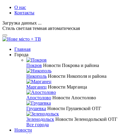
О нас
Контакты
Загрузка данных ...
Стиль
светлая
темная
автоматическая
Главная
Города
Покров
Новости Покрова и района
Никополь
Новости Никополя и района
Марганец
Новости Марганца
Апостолово
Новости Апостолово
Грушевка
Новости Грушевской ОТГ
Зеленодольск
Новости Зеленодольской ОТГ
Все города
Новости