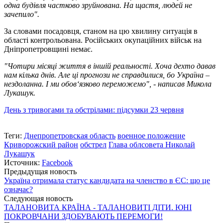
одна будівля частково зруйнована. На щастя, людей не
зачепило".
За словами посадовця, станом на цю хвилину ситуація в
області контрольована. Російських окупаційних військ на
Дніпропетровщині немає.
"Чотири місяці життя в іншій реальності. Хоча дехто давав
нам кілька днів. Але ці прогнози не справдилися, бо Україна –
нездоланна. І ми обов‘язково переможемо", - написав Микола
Лукашук.
День з тривогами та обстрілами: підсумки 23 червня
Теги:
Днепропетровская область
военное положение
Криворожский район
обстрел
Глава облсовета Николай
Лукашук
Источник:
Facebook
Предыдущая новость
Україна отримала статус кандидата на членство в ЄС: що це
означає?
Следующая новость
ТАЛАНОВИТА КРАЇНА - ТАЛАНОВИТІ ДІТИ. ЮНІ
ПОКРОВЧАНИ ЗДОБУВАЮТЬ ПЕРЕМОГИ!