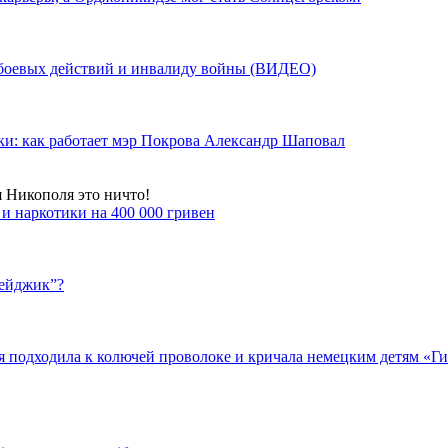
у боевых действий и инвалиду войны (ВИДЕО)
ки: как работает мэр Покрова Александр Шаповал
я Никополя это ничто!
и наркотики на 400 000 гривен
бейджик”?
подходила к колючей проволоке и кричала немецким детям «Гит