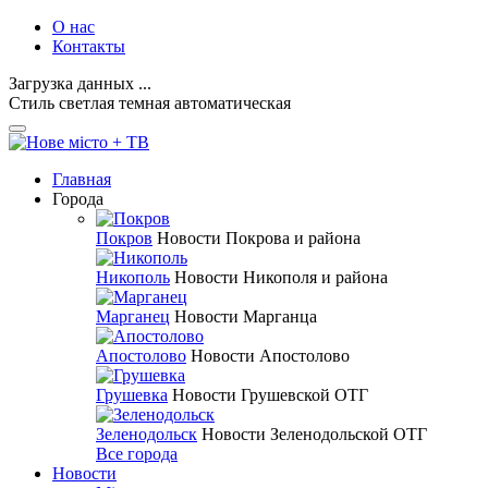
О нас
Контакты
Загрузка данных ...
Стиль
светлая
темная
автоматическая
Главная
Города
Покров
Новости Покрова и района
Никополь
Новости Никополя и района
Марганец
Новости Марганца
Апостолово
Новости Апостолово
Грушевка
Новости Грушевской ОТГ
Зеленодольск
Новости Зеленодольской ОТГ
Все города
Новости