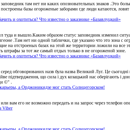
аповедник там нет ни каких опозновательных знаков .Это больше
построены базы огороженые заборами где люди катаются, ловят 
ачить и охотиться? Что известно о заказнике «Базавлуцкий»
ул туда и вышло.Каким образом статус заповедник изменил сит
геоне .Там нет ни одной таблички, где указано что это зона с 
ие на отстроеных базах на этой же территории ложили на все э
ть штрафы за тот же самый отдых только в не огороженой зоне.
ачить и охотиться? Что известно о заказнике «Базавлуцкий»
 серед обговорюваних назв була назва Великий Луг. Це сьогодні 
айве підтвердження, що сила і дух козацький нас оберігають і дон
и ©" .
 карьеры, а Орджоникидзе мог стать Солнцегорском!
ли вам его не возможно передать и на запрос через телефон опе
 Viber
 карьеры, а Орджоникидзе мог стать Солнцегорском!