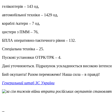
гелікоптерів – 143 од,
автомобільної техніки ‒ 1429 од,
кораблі /катери ‒ 7 од,
цистерн з ПММ ‒ 76,
БПЛА оперативно-тактичного рівня ‒ 132.
Спеціальна техніка ‒ 25.
Пускові установки ОТРК/ТРК ‒ 4.
Дані уточнюються. Підрахунок ускладнюється високою інтенси
Бий окупанта! Разом переможемо! Наша сила ‒ в правді!
Генеральний штаб ЗС України