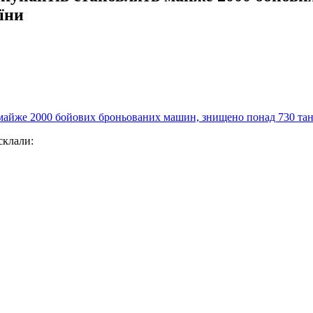
їни
склали: