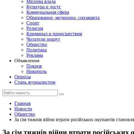
Місцева влада
Культура и досуг
Коммунальная сфера
Образование, медицина, соцзащита
Спорт
Религия
Криминал и происшествия
Читатели пишут
Общество
Политика
Реклама
Объявления
Покров
Никополь
Опросы
Стань журналистом
Главная
Новости
Общество
За сім тижнів війни втрати російських окупантів станов
За сім тижнів війни втрати російських