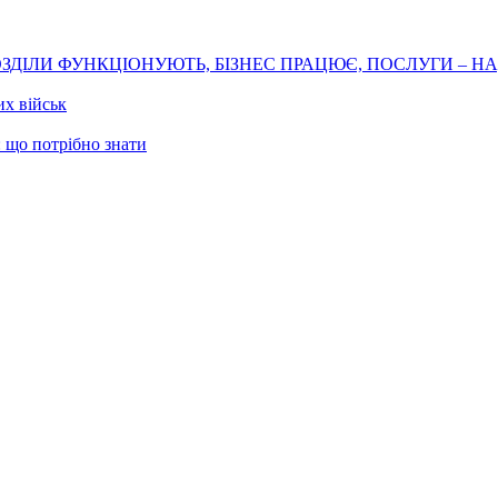
ОЗДІЛИ ФУНКЦІОНУЮТЬ, БІЗНЕС ПРАЦЮЄ, ПОСЛУГИ – 
х військ
 що потрібно знати