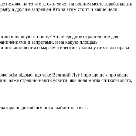
 похоже на то что кто-то хочет на ровном месте зарабатывать
рыбу а другим запрещён.Кто за этим стоит и какие цели
уацию в лучшую сторону?Это очередное ограничение для
ограничениями и запретами, и на какую площадь
ти постановления и маразматические законы у них свои права
вже всім відомо, що таке Великий Луг і про що це - про місце
ині: адже страшно навіть уявити, яка доля могла спіткати місто,
ратора не дождёшся пока выйдет на связь.