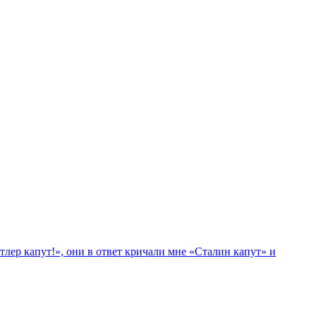
лер капут!», они в ответ кричали мне «Сталин капут» и