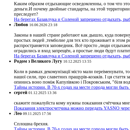
Каким образом отдыхающие осведомленны, о том что это з
деньги.И почему двойные стандарты, на этой территории 
преследует?
На берегах Базавлука и Соленой запрещено отдыхать, рыб
Любов
16.06.2026 23:18
Законы в нашей стране работают как дышло, куда поверн
простых людей ,темболие для тех кто проживает в этом ри
распространяется заповедник. Всё просто ,люди отдыхающ
оградились и вход запрещён, а простые люди будут плати
На берегах Базавлука и Соленой запрещено отдыхать, рыб
Родом з Великого Лугу
10.12.2025 13:55
Коли в рамках декомунізації місто мали переіменувати, то
нашої сили, про славетних пращурів-козаків. І ця стаття з
опинись воно поміж Капулівкою і Покровським, "біля вод
Тайны истории. В 70-х годах на месте города могли быть
сергей
01.12.2025 13:36
скажите пожалуйста кому нужны показания счётчика мне и
Показания электросчетчика можно передать YASNO через
Лео
09.11.2025 17:56
Сплошна брехня.
Тайны истории. В 70-х годах на месте города могли быть