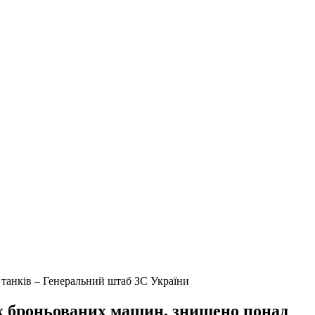
 танків – Генеральний штаб ЗС України
их броньованих машин, знищено понад