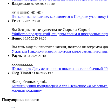
Владислав
07.09.2025 17:50
ну и шиза))))))))))))
Пять лет на пепелище: как живется в Покрове участник
Fr
23.05.2025 23:28
Вы безграмотные существа не Сырко, а Сирко!
Убийство предприятий, тендеры своим и прекрасные пар
Денис
16.05.2025 14:26
Вы хоть видели пластит в жизни, полтора килограмма дл
У жителя Никополя изъяли полтора килограмма пластида 
Рауль
08.05.2025 21:18
ккккккккккк
ID-паспорт: Документ нового поколения или обычный “
Oleg Timoff
11.04.2025 19:15
Жалкj, бедных детok.
Бывший узник концлагерей Алла Шевченко: «Я маленькая 
корчили рожицы»
Популярные новости