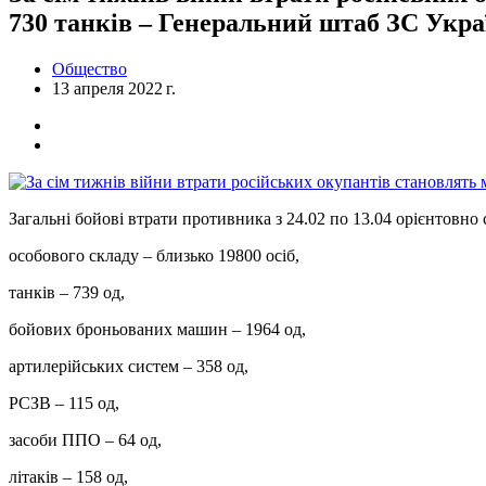
730 танків – Генеральний штаб ЗС Укра
Общество
13 апреля 2022 г.
Загальні бойові втрати противника з 24.02 по 13.04 орієнтовно 
особового складу ‒ близько 19800 осіб,
танків ‒ 739 од,
бойових броньованих машин ‒ 1964 од,
артилерійських систем – 358 од,
РСЗВ ‒ 115 од,
засоби ППО ‒ 64 од,
літаків – 158 од,