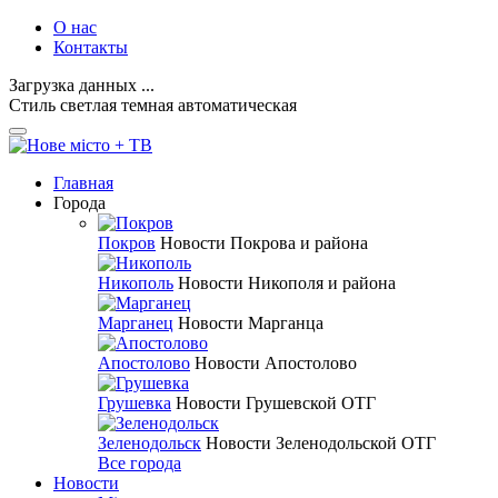
О нас
Контакты
Загрузка данных ...
Стиль
светлая
темная
автоматическая
Главная
Города
Покров
Новости Покрова и района
Никополь
Новости Никополя и района
Марганец
Новости Марганца
Апостолово
Новости Апостолово
Грушевка
Новости Грушевской ОТГ
Зеленодольск
Новости Зеленодольской ОТГ
Все города
Новости