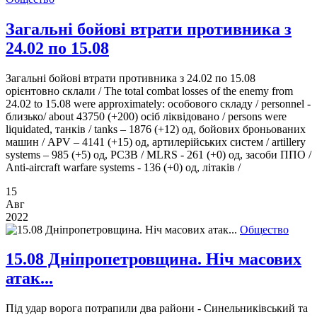
Загальні бойові втрати противника з
24.02 по 15.08
Загальні бойові втрати противника з 24.02 по 15.08
орієнтовно склали / The total combat losses of the enemy from
24.02 to 15.08 were approximately: особового складу / personnel -
близько/ about 43750 (+200) осіб ліквідовано / persons were
liquidated, танків / tanks ‒ 1876 (+12) од, бойових броньованих
машин / APV ‒ 4141 (+15) од, артилерійських систем / artillery
systems – 985 (+5) од, РСЗВ / MLRS - 261 (+0) од, засоби ППО /
Anti-aircraft warfare systems - 136 (+0) од, літаків /
15
Авг
2022
Общество
15.08 Дніпропетровщина. Ніч масових
атак...
Під удар ворога потрапили два райони - Синельниківський та