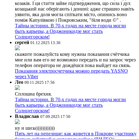
козаків. І ця стаття зайве підтвердження, що сила і дух
козацький нас оберігають і донині: адже страшно навіть
уявити, яка доля могла спіткати місто, опинись воно
поміж Капулівкою і Покровським, "біля води ©" .
Тайны истории. В 70-х годах на месте города могли
быть карьеры, а Орджоникидзе мог стать
Солнцегорском!
сергей
01.12.2025 13:36
скажите пожалуйста кому нужны показания счётчика
мне или вам его не возможно передать и на запрос через
телефон оператора не дождёшся пока выйдет на связь.
Показания электросчетчика можно передать YASNO
через Viber
Лео
09.11.2025 17:56
Сплошна брехня.
Тайны истории. В 70-х годах на месте города могли
быть карьеры, а Орджоникидзе мог стать
Солнцегорском!
Владислав
07.09.2025 17:50
ну и шиза))))))))))))
Пять лет на пепелище: как живется в Покрове участнику