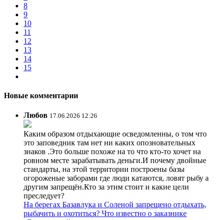
8
9
10
11
12
13
14
15
Новые комментарии
Любов
17.06.2026 12:26
Каким образом отдыхающие осведомленны, о том что
это заповедник там нет ни каких опозновательных
знаков .Это больше похоже на то что кто-то хочет на
ровном месте зарабатывать деньги.И почему двойные
стандарты, на этой территории построены базы
огороженые заборами где люди катаются, ловят рыбу а
другим запрещён.Кто за этим стоит и какие цели
преследует?
На берегах Базавлука и Соленой запрещено отдыхать,
рыбачить и охотиться? Что известно о заказнике