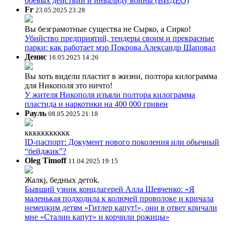
боевых действий и инвалиду войны (ВИДЕО)
Fr
23.05.2025 23:28
Вы безграмотные существа не Сырко, а Сирко!
Убийство предприятий, тендеры своим и прекрасные
парки: как работает мэр Покрова Александр Шаповал
Денис
16.05.2025 14:26
Вы хоть видели пластит в жизни, полтора килограмма
для Никополя это ничто!
У жителя Никополя изъяли полтора килограмма
пластида и наркотики на 400 000 гривен
Рауль
08.05.2025 21:18
ккккккккккк
ID-паспорт: Документ нового поколения или обычный
“бейджик”?
Oleg Timoff
11.04.2025 19:15
Жалкj, бедных детok.
Бывший узник концлагерей Алла Шевченко: «Я
маленькая подходила к колючей проволоке и кричала
немецким детям «Гитлер капут!», они в ответ кричали
мне «Сталин капут» и корчили рожицы»