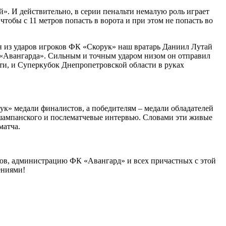
й». И действительно, в серии пенальти немалую роль играет
чтобы с 11 метров попасть в ворота и при этом не попасть во
ин из ударов игроков ФК «Скорук» наш вратарь Даниил Лутай
р «Авангарда». Сильным и точным ударом низом он отправил
ти, и Суперкубок Днепропетровской области в руках
» медали финалистов, а победителям – медали обладателей
и шампанского и послематчевые интервью. Словами эти живые
матча.
ров, администрацию ФК «Авангард» и всех причастных с этой
ениями!