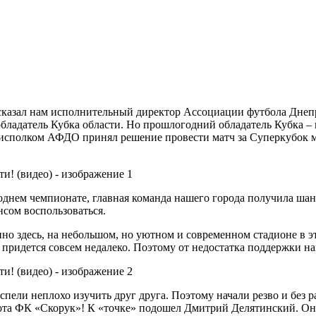
ссказал нам исполнительный директор Ассоциации футбола Днеп
ладатель Кубка области. Но прошлогодний обладатель Кубка – 
у исполком АФДО принял решение провести матч за Суперкубок
днем чемпионате, главная команда нашего города получила шан
сом воспользоваться.
но здесь, на небольшом, но уютном и современном стадионе в э
у придется совсем недалеко. Поэтому от недостатка поддержки на
пели неплохо изучить друг друга. Поэтому начали резво и без р
ота ФК «Скорук»! К «точке» подошел Дмитрий Делятинский. Он п