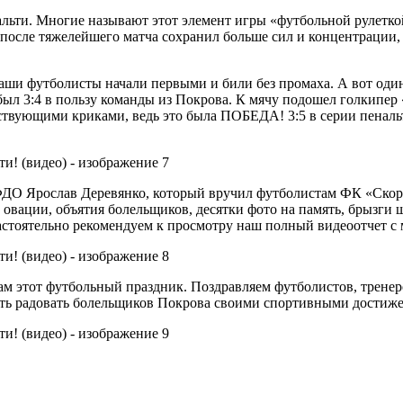
нальти. Многие называют этот элемент игры «футбольной рулетко
о после тяжелейшего матча сохранил больше сил и концентрации, 
 Наши футболисты начали первыми и били без промаха. А вот од
 был 3:4 в пользу команды из Покрова. К мячу подошел голкипе
ествующими криками, ведь это была ПОБЕДА! 3:5 в серии пеналь
О Ярослав Деревянко, который вручил футболистам ФК «Скорук
и овации, объятия болельщиков, десятки фото на память, брызг
стоятельно рекомендуем к просмотру наш полный видеоотчет с 
ам этот футбольный праздник. Поздравляем футболистов, трене
жать радовать болельщиков Покрова своими спортивными достиж