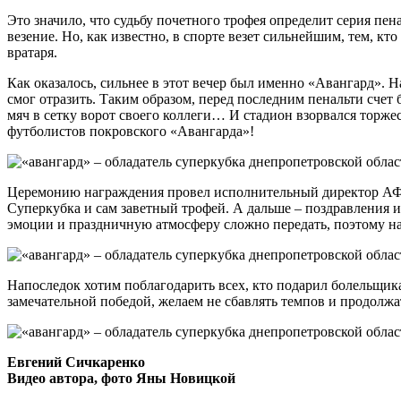
Это значило, что судьбу почетного трофея определит серия пе
везение. Но, как известно, в спорте везет сильнейшим, тем, кт
вратаря.
Как оказалось, сильнее в этот вечер был именно «Авангард».
смог отразить. Таким образом, перед последним пенальти счет
мяч в сетку ворот своего коллеги… И стадион взорвался торж
футболистов покровского «Авангарда»!
Церемонию награждения провел исполнительный директор АФД
Суперкубка и сам заветный трофей. А дальше – поздравления 
эмоции и праздничную атмосферу сложно передать, поэтому на
Напоследок хотим поблагодарить всех, кто подарил болельщик
замечательной победой, желаем не сбавлять темпов и продол
Евгений Сичкаренко
Видео автора, фото Яны Новицкой