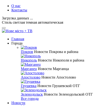
О нас
Контакты
Загрузка данных ...
Стиль
светлая
темная
автоматическая
Главная
Города
Покров
Новости Покрова и района
Никополь
Новости Никополя и района
Марганец
Новости Марганца
Апостолово
Новости Апостолово
Грушевка
Новости Грушевской ОТГ
Зеленодольск
Новости Зеленодольской ОТГ
Все города
Новости