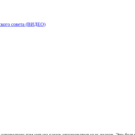
дского совета (ВИДЕО)
аповедник там нет ни каких опозновательных знаков .Это больше