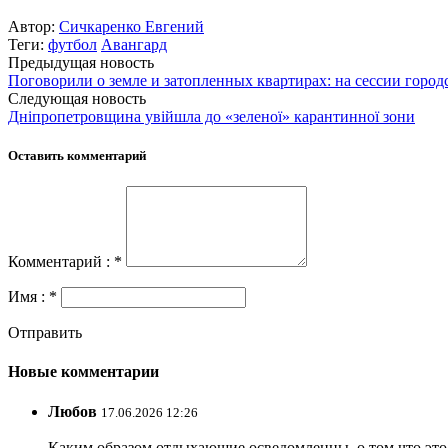
Автор:
Сичкаренко Евгений
Теги:
футбол
Авангард
Предыдущая новость
Поговорили о земле и затопленных квартирах: на сессии горо
Следующая новость
Дніпропетровщина увійшла до «зеленої» карантинної зони
Оставить комментарий
Комментарий : *
Имя : *
Отправить
Новые комментарии
Любов
17.06.2026 12:26
Каким образом отдыхающие осведомленны, о том что это з