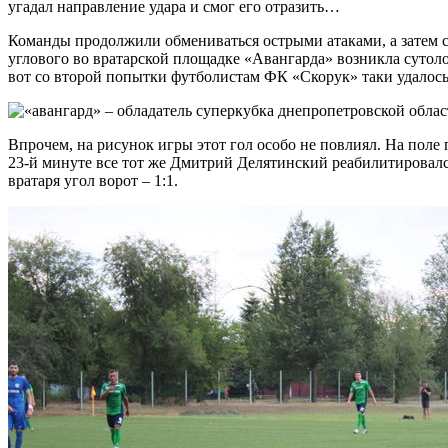
угадал направление удара и смог его отразить…
Команды продолжили обмениваться острыми атаками, а затем ср
углового во вратарской площадке «Авангарда» возникла сутоло
вот со второй попытки футболистам ФК «Скорук» таки удалось в
Впрочем, на рисунок игры этот гол особо не повлиял. На поле
23-й минуте все тот же Дмитрий Делятинский реабилитировался
вратаря угол ворот – 1:1.