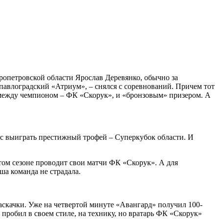
ропетровской области Ярослав Деревянко, обычно за
павлоградский «Атриум», – снялся с соревнований. Причем тот
 между чемпионом – ФК «Скорук», и «бронзовым» призером. А
с выиграть престижный трофей ­– Суперкубок области. И
том сезоне проводит свои матчи ФК «Скорук». А для
ша команда не страдала.
аскачки. Уже на четвертой минуте «Авангард» получил 100-
робил в своем стиле, на технику, но вратарь ФК «Скорук»