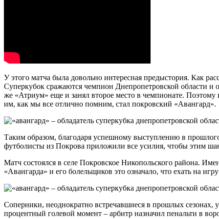
У этого матча была довольно интересная предыстория. Как ра
Суперкубок сражаются чемпион Днепропетровской области и об
же «Атриум» еще и занял второе место в чемпионате. Поэтом
им, как мы все отлично помним, стал покровский «Авангард».
Таким образом, благодаря успешному выступлению в прошлого
футболисты из Покрова приложили все усилия, чтобы этим шан
Матч состоялся в селе Покровское Никопольского района. Имен
«Авангарда» и его болельщиков это означало, что ехать на игр
Соперники, неоднократно встречавшиеся в прошлых сезонах, ус
процентный голевой момент – арбитр назначил пенальти в вор