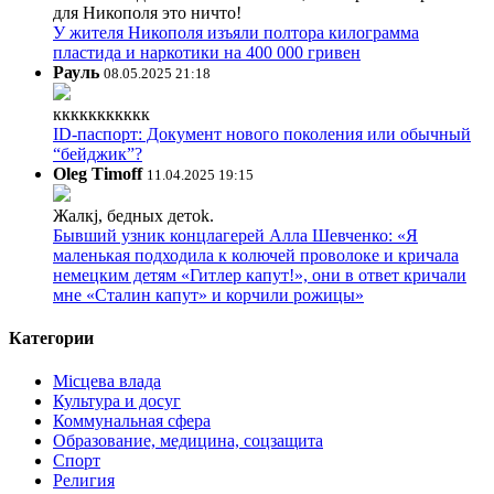
для Никополя это ничто!
У жителя Никополя изъяли полтора килограмма
пластида и наркотики на 400 000 гривен
Рауль
08.05.2025 21:18
ккккккккккк
ID-паспорт: Документ нового поколения или обычный
“бейджик”?
Oleg Timoff
11.04.2025 19:15
Жалкj, бедных детok.
Бывший узник концлагерей Алла Шевченко: «Я
маленькая подходила к колючей проволоке и кричала
немецким детям «Гитлер капут!», они в ответ кричали
мне «Сталин капут» и корчили рожицы»
Категории
Місцева влада
Культура и досуг
Коммунальная сфера
Образование, медицина, соцзащита
Спорт
Религия