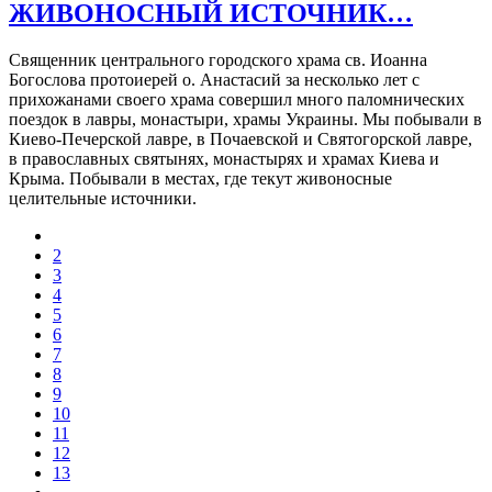
ЖИВОНОСНЫЙ ИСТОЧНИК…
Священник центрального городского храма св. Иоанна
Богослова протоиерей о. Анастасий за несколько лет с
прихожанами своего храма совершил много паломнических
поездок в лавры, монастыри, храмы Украины. Мы побывали в
Киево-Печерской лавре, в Почаевской и Святогорской лавре,
в православных святынях, монастырях и храмах Киева и
Крыма. Побывали в местах, где текут живоносные
целительные источники.
2
3
4
5
6
7
8
9
10
11
12
13