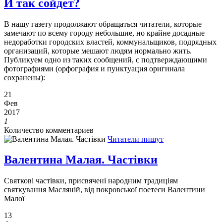
И так сойдет?
В нашу газету продолжают обращаться читатели, которые
замечают по всему городу небольшие, но крайне досадные
недоработки городских властей, коммунальщиков, подрядных
организаций, которые мешают людям нормально жить.
Публикуем одно из таких сообщений, с подтверждающими
фотографиями (орфография и пунктуация оригинала
сохранены):
21
Фев
2017
1
Количество комментариев
Читатели пишут
Валентина Малая. Частівки
Святкові частівки, присвячені народним традиціям
святкування Масляній, від покровської поетеси Валентини
Малої
13