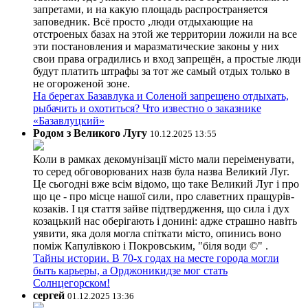
запретами, и на какую площадь распространяется
заповедник. Всё просто ,люди отдыхающие на
отстроеных базах на этой же территории ложили на все
эти постановления и маразматические законы у них
свои права оградились и вход запрещён, а простые люди
будут платить штрафы за тот же самый отдых только в
не огороженой зоне.
На берегах Базавлука и Соленой запрещено отдыхать,
рыбачить и охотиться? Что известно о заказнике
«Базавлуцкий»
Родом з Великого Лугу
10.12.2025 13:55
Коли в рамках декомунізації місто мали переіменувати,
то серед обговорюваних назв була назва Великий Луг.
Це сьогодні вже всім відомо, що таке Великий Луг і про
що це - про місце нашої сили, про славетних пращурів-
козаків. І ця стаття зайве підтвердження, що сила і дух
козацький нас оберігають і донині: адже страшно навіть
уявити, яка доля могла спіткати місто, опинись воно
поміж Капулівкою і Покровським, "біля води ©" .
Тайны истории. В 70-х годах на месте города могли
быть карьеры, а Орджоникидзе мог стать
Солнцегорском!
сергей
01.12.2025 13:36