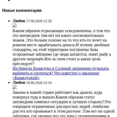
Новые комментарии
Любов
17.06.2026 12:26
Каким образом отдыхающие осведомленны, о том что
это заповедник там нет ни каких опозновательных
знаков .Это больше похоже на то что кто-то хочет на
ровном месте зарабатывать деньги.И почему двойные
стандарты, на этой территории построены базы
огороженые заборами где люди катаются, ловят рыбу а
другим запрещён.Кто за этим стоит и какие цели
преследует?
На берегах Базавлука и Соленой запрещено отдыхать,
рыбачить и охотиться? Что известно о заказнике
«Базавлуцкий»
Любов
16.06.2026 23:18
Законы в нашей стране работают как дышло, куда
повернул туда и вышло.Каким образом статус
заповедник изменил ситуацию в лучшую сторону?Это
очередное ограничение для простых людей ,темболие
для тех кто проживает в этом ригеоне .Там нет ни одной
таблички, где указано что это зона с ограничениями и