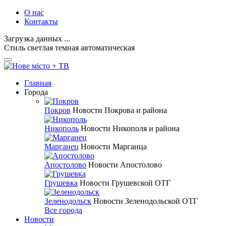
О нас
Контакты
Загрузка данных ...
Стиль
светлая
темная
автоматическая
Главная
Города
Покров
Новости Покрова и района
Никополь
Новости Никополя и района
Марганец
Новости Марганца
Апостолово
Новости Апостолово
Грушевка
Новости Грушевской ОТГ
Зеленодольск
Новости Зеленодольской ОТГ
Все города
Новости