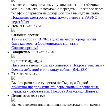
скажите пожалуйста кому нужны показания счётчика
мне или вам его не возможно передать и на запрос через
телефон оператора не дождёшся пока выйдет на связь.
Показания электросчетчика можно передать YASNO
через Viber
Лео
09.11.2025 17:56
Сплошна брехня.
Тайны истории. В 70-х годах на месте города могли
быть карьеры, а Орджоникидзе мог стать
Солнцегорском!
Владислав
07.09.2025 17:50
ну и шиза))))))))))))
Пять лет на пепелище: как живется в Покрове участнику
боевых действий и инвалиду войны (ВИДЕО)
Fr
23.05.2025 23:28
Вы безграмотные существа не Сырко, а Сирко!
Убийство предприятий, тендеры своим и прекрасные
парки: как работает мэр Покрова Александр Шаповал
Денис
16.05.2025 14:26
Вы хоть видели пластит в жизни, полтора килограмма