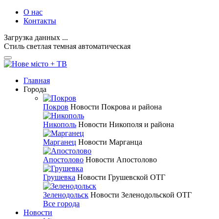
О нас
Контакты
Загрузка данных ...
Стиль
светлая
темная
автоматическая
Главная
Города
Покров
Новости Покрова и района
Никополь
Новости Никополя и района
Марганец
Новости Марганца
Апостолово
Новости Апостолово
Грушевка
Новости Грушевской ОТГ
Зеленодольск
Новости Зеленодольской ОТГ
Все города
Новости