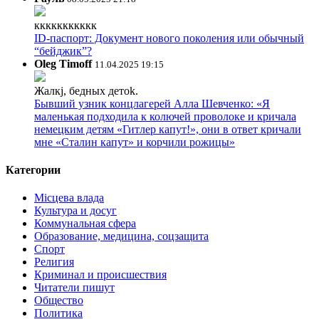
ккккккккккк
ID-паспорт: Документ нового поколения или обычный
“бейджик”?
Oleg Timoff
11.04.2025 19:15
Жалкj, бедных детok.
Бывший узник концлагерей Алла Шевченко: «Я
маленькая подходила к колючей проволоке и кричала
немецким детям «Гитлер капут!», они в ответ кричали
мне «Сталин капут» и корчили рожицы»
Категории
Місцева влада
Культура и досуг
Коммунальная сфера
Образование, медицина, соцзащита
Спорт
Религия
Криминал и происшествия
Читатели пишут
Общество
Политика