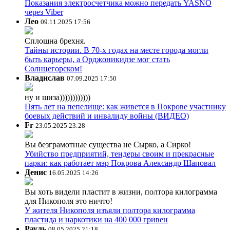
Показания электросчетчика можно передать YASNO
через Viber
Лео
09.11.2025 17:56
Сплошна брехня.
Тайны истории. В 70-х годах на месте города могли
быть карьеры, а Орджоникидзе мог стать
Солнцегорском!
Владислав
07.09.2025 17:50
ну и шиза))))))))))))
Пять лет на пепелище: как живется в Покрове участнику
боевых действий и инвалиду войны (ВИДЕО)
Fr
23.05.2025 23:28
Вы безграмотные существа не Сырко, а Сирко!
Убийство предприятий, тендеры своим и прекрасные
парки: как работает мэр Покрова Александр Шаповал
Денис
16.05.2025 14:26
Вы хоть видели пластит в жизни, полтора килограмма
для Никополя это ничто!
У жителя Никополя изъяли полтора килограмма
пластида и наркотики на 400 000 гривен
Рауль
08.05.2025 21:18