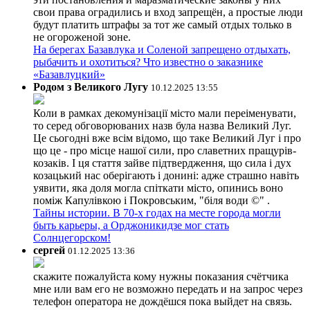
свои права оградились и вход запрещён, а простые люди
будут платить штрафы за тот же самый отдых только в
не огороженой зоне.
На берегах Базавлука и Соленой запрещено отдыхать,
рыбачить и охотиться? Что известно о заказнике
«Базавлуцкий»
Родом з Великого Лугу
10.12.2025 13:55
Коли в рамках декомунізації місто мали переіменувати,
то серед обговорюваних назв була назва Великий Луг.
Це сьогодні вже всім відомо, що таке Великий Луг і про
що це - про місце нашої сили, про славетних пращурів-
козаків. І ця стаття зайве підтвердження, що сила і дух
козацький нас оберігають і донині: адже страшно навіть
уявити, яка доля могла спіткати місто, опинись воно
поміж Капулівкою і Покровським, "біля води ©" .
Тайны истории. В 70-х годах на месте города могли
быть карьеры, а Орджоникидзе мог стать
Солнцегорском!
сергей
01.12.2025 13:36
скажите пожалуйста кому нужны показания счётчика
мне или вам его не возможно передать и на запрос через
телефон оператора не дождёшся пока выйдет на связь.