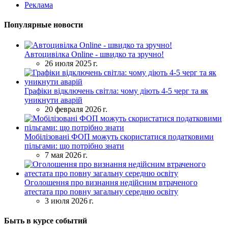
Реклама
Популярные новости
Автоцивілка Online - швидко та зручно!
26 июля 2025 г.
Графіки відключень світла: чому діють 4-5 черг та як
уникнути аварій
20 февраля 2026 г.
Мобілізовані ФОП можуть скористатися податковими
пільгами: що потрібно знати
7 мая 2026 г.
Оголошення про визнання недійсним втраченого
атестата про повну загальну середню освіту
3 июля 2026 г.
Быть в курсе событий