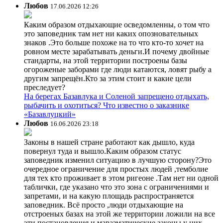
Любов
17.06.2026 12:26
Каким образом отдыхающие осведомленны, о том что
это заповедник там нет ни каких опозновательных
знаков .Это больше похоже на то что кто-то хочет на
ровном месте зарабатывать деньги.И почему двойные
стандарты, на этой территории построены базы
огороженые заборами где люди катаются, ловят рыбу а
другим запрещён.Кто за этим стоит и какие цели
преследует?
На берегах Базавлука и Соленой запрещено отдыхать,
рыбачить и охотиться? Что известно о заказнике
«Базавлуцкий»
Любов
16.06.2026 23:18
Законы в нашей стране работают как дышло, куда
повернул туда и вышло.Каким образом статус
заповедник изменил ситуацию в лучшую сторону?Это
очередное ограничение для простых людей ,темболие
для тех кто проживает в этом ригеоне .Там нет ни одной
таблички, где указано что это зона с ограничениями и
запретами, и на какую площадь распространяется
заповедник. Всё просто ,люди отдыхающие на
отстроеных базах на этой же территории ложили на все
эти постановления и маразматические законы у них