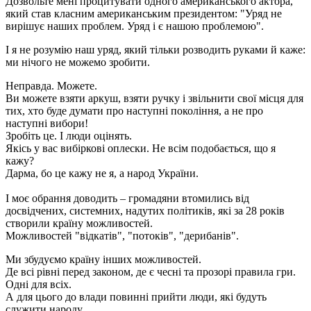
Дозвольте мені процитувати одного американського актора,
який став класним американським президентом: "Уряд не
вирішує наших проблем. Уряд і є нашою проблемою".
І я не розумію наш уряд, який тільки розводить руками й каже:
ми нічого не можемо зробити.
Неправда. Можете.
Ви можете взяти аркуш, взяти ручку і звільнити свої місця для
тих, хто буде думати про наступні покоління, а не про
наступні вибори!
Зробіть це. І люди оцінять.
Якісь у вас вибіркові оплески. Не всім подобається, що я
кажу?
Дарма, бо це кажу не я, а народ України.
І моє обрання доводить – громадяни втомились від
досвідчених, системних, надутих політиків, які за 28 років
створили країну можливостей.
Можливостей "відкатів", "потоків", "дерибанів".
Ми збудуємо країну інших можливостей.
Де всі рівні перед законом, де є чесні та прозорі правила гри.
Одні для всіх.
А для цього до влади повинні прийти люди, які будуть
служити народу.