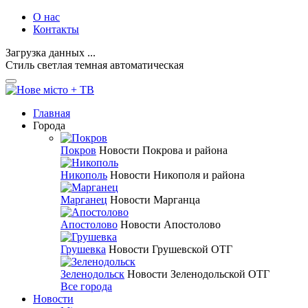
О нас
Контакты
Загрузка данных ...
Стиль
светлая
темная
автоматическая
Главная
Города
Покров
Новости Покрова и района
Никополь
Новости Никополя и района
Марганец
Новости Марганца
Апостолово
Новости Апостолово
Грушевка
Новости Грушевской ОТГ
Зеленодольск
Новости Зеленодольской ОТГ
Все города
Новости