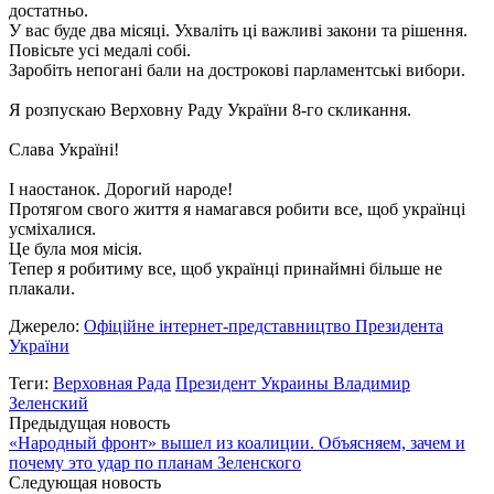
достатньо.
У вас буде два місяці. Ухваліть ці важливі закони та рішення.
Повісьте усі медалі собі.
Заробіть непогані бали на дострокові парламентські вибори.
Я розпускаю Верховну Раду України 8-го скликання.
Слава Україні!
І наостанок. Дорогий народе!
Протягом свого життя я намагався робити все, щоб українці
усміхалися.
Це була моя місія.
Тепер я робитиму все, щоб українці принаймні більше не
плакали.
Джерело:
Офіційне інтернет-представництво Президента
України
Теги:
Верховная Рада
Президент Украины Владимир
Зеленский
Предыдущая новость
«Народный фронт» вышел из коалиции. Объясняем, зачем и
почему это удар по планам Зеленского
Следующая новость