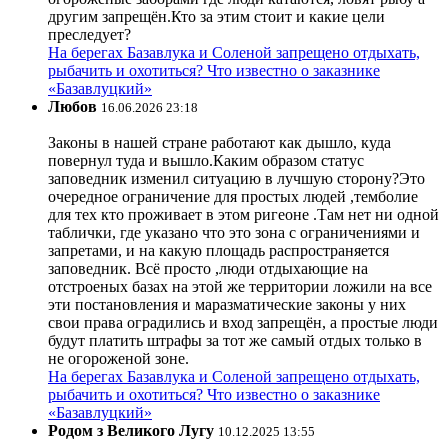
другим запрещён.Кто за этим стоит и какие цели
преследует?
На берегах Базавлука и Соленой запрещено отдыхать,
рыбачить и охотиться? Что известно о заказнике
«Базавлуцкий»
Любов
16.06.2026 23:18
Законы в нашей стране работают как дышло, куда
повернул туда и вышло.Каким образом статус
заповедник изменил ситуацию в лучшую сторону?Это
очередное ограничение для простых людей ,темболие
для тех кто проживает в этом ригеоне .Там нет ни одной
таблички, где указано что это зона с ограничениями и
запретами, и на какую площадь распространяется
заповедник. Всё просто ,люди отдыхающие на
отстроеных базах на этой же территории ложили на все
эти постановления и маразматические законы у них
свои права оградились и вход запрещён, а простые люди
будут платить штрафы за тот же самый отдых только в
не огороженой зоне.
На берегах Базавлука и Соленой запрещено отдыхать,
рыбачить и охотиться? Что известно о заказнике
«Базавлуцкий»
Родом з Великого Лугу
10.12.2025 13:55