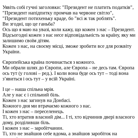
Уявіть собі гучні заголовки: "Президент не платить податків",
"Президент напідпитку промчав на червоне світло",
"Президент потихеньку краде, бо "всі ж так роблять".
Ви згодні, що це ганьба?
Ось що я маю на увазі, коли кажу, що кожен з нас – Президент.
Відсьогодні кожен з нас несе відповідальність за країну, яку ми
залишимо своїм дітям.
Кожен з нас, на своєму місці, зможе зробити все для розквіту
України.
Європейська країна починається з кожного.
Ми обрали шлях до Європи, але Європа – не десь там. Європа
ось тут (у голові – ред.). І коли вона буде ось тут – тоді вона
з’явиться і ось тут – у всій Україні.
І це – наша спільна мрія.
Але у нас є і спільний біль.
Кожен з нас загинув на Донбасі.
Кожного дня ми втрачаємо кожного з нас.
І кожен з нас – переселенець.
Ті, хто втратив власний дім... І ті, хто відчинив двері власного
дому, розділивши біль.
І кожен з нас – заробітчанин.
Ті, хто не знайшов себе вдома, а знайшов заробіток на