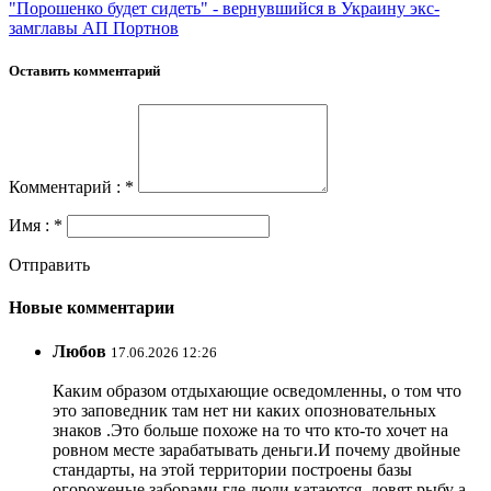
"Порошенко будет сидеть" - вернувшийся в Украину экс-
замглавы АП Портнов
Оставить комментарий
Комментарий : *
Имя : *
Отправить
Новые комментарии
Любов
17.06.2026 12:26
Каким образом отдыхающие осведомленны, о том что
это заповедник там нет ни каких опозновательных
знаков .Это больше похоже на то что кто-то хочет на
ровном месте зарабатывать деньги.И почему двойные
стандарты, на этой территории построены базы
огороженые заборами где люди катаются, ловят рыбу а