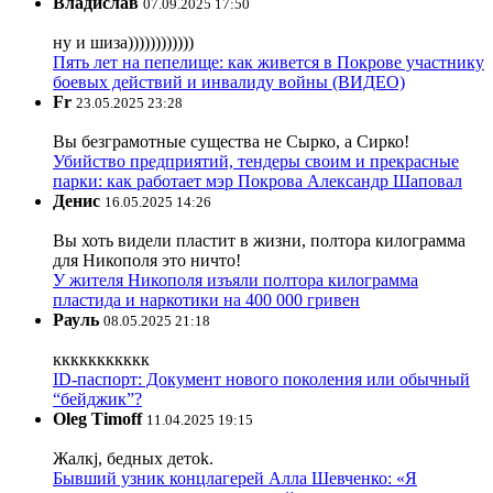
Владислав
07.09.2025 17:50
ну и шиза))))))))))))
Пять лет на пепелище: как живется в Покрове участнику
боевых действий и инвалиду войны (ВИДЕО)
Fr
23.05.2025 23:28
Вы безграмотные существа не Сырко, а Сирко!
Убийство предприятий, тендеры своим и прекрасные
парки: как работает мэр Покрова Александр Шаповал
Денис
16.05.2025 14:26
Вы хоть видели пластит в жизни, полтора килограмма
для Никополя это ничто!
У жителя Никополя изъяли полтора килограмма
пластида и наркотики на 400 000 гривен
Рауль
08.05.2025 21:18
ккккккккккк
ID-паспорт: Документ нового поколения или обычный
“бейджик”?
Oleg Timoff
11.04.2025 19:15
Жалкj, бедных детok.
Бывший узник концлагерей Алла Шевченко: «Я