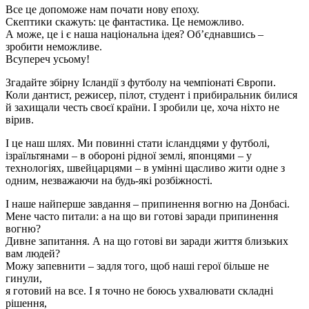
Все це допоможе нам почати нову епоху.
Скептики скажуть: це фантастика. Це неможливо.
А може, це і є наша національна ідея? Об’єднавшись –
зробити неможливе.
Всупереч усьому!
Згадайте збірну Ісландії з футболу на чемпіонаті Європи.
Коли дантист, режисер, пілот, студент і прибиральник билися
й захищали честь своєї країни. І зробили це, хоча ніхто не
вірив.
І це наш шлях. Ми повинні стати ісландцями у футболі,
ізраїльтянами – в обороні рідної землі, японцями – у
технологіях, швейцарцями – в умінні щасливо жити одне з
одним, незважаючи на будь-які розбіжності.
І наше найперше завдання – припинення вогню на Донбасі.
Мене часто питали: а на що ви готові заради припинення
вогню?
Дивне запитання. А на що готові ви заради життя близьких
вам людей?
Можу запевнити – задля того, щоб наші герої більше не
гинули,
я готовий на все. І я точно не боюсь ухвалювати складні
рішення,