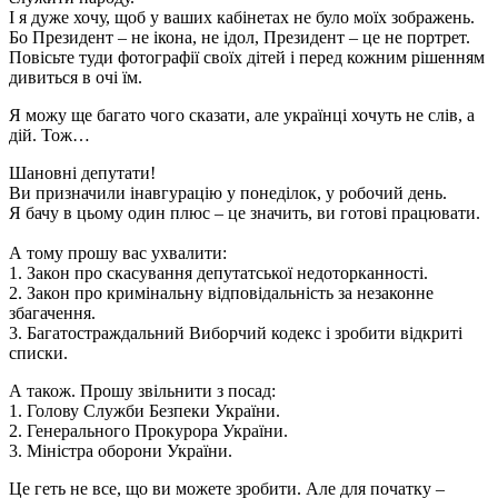
І я дуже хочу, щоб у ваших кабінетах не було моїх зображень.
Бо Президент – не ікона, не ідол, Президент – це не портрет.
Повісьте туди фотографії своїх дітей і перед кожним рішенням
дивиться в очі їм.
Я можу ще багато чого сказати, але українці хочуть не слів, а
дій. Тож…
Шановні депутати!
Ви призначили інавгурацію у понеділок, у робочий день.
Я бачу в цьому один плюс – це значить, ви готові працювати.
А тому прошу вас ухвалити:
1. Закон про скасування депутатської недоторканності.
2. Закон про кримінальну відповідальність за незаконне
збагачення.
3. Багатостраждальний Виборчий кодекс і зробити відкриті
списки.
А також. Прошу звільнити з посад:
1. Голову Служби Безпеки України.
2. Генерального Прокурора України.
3. Міністра оборони України.
Це геть не все, що ви можете зробити. Але для початку –