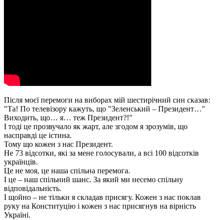
Після моєї перемоги на виборах мій шестирічний син сказав:
"Та! По телевізору кажуть, що "Зеленський – Президент…"
Виходить, що… я… теж Президент?!"
І тоді це прозвучало як жарт, але згодом я зрозумів, що
насправді це істина.
Тому що кожен з нас Президент.
Не 73 відсотки, які за мене голосували, а всі 100 відсотків
українців.
Це не моя, це наша спільна перемога.
І це – наш спільний шанс. За який ми несемо спільну
відповідальність.
І щойно – не тільки я складав присягу. Кожен з нас поклав
руку на Конституцію і кожен з нас присягнув на вірність
Україні.