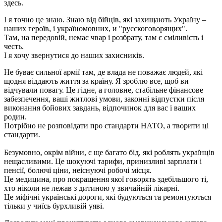
здесь.
І я точно це знаю. Знаю від бійців, які захищають Україну –
наших героїв, і україномовних, и "русскоговорящих".
Там, на передовій, немає чвар і розбрату, там є сміливість і
честь.
І я хочу звернутися до наших захисників.
Не буває сильної армії там, де влада не поважає людей, які
щодня віддають життя за країну. Я зроблю все, щоб ви
відчували повагу. Це гідне, а головне, стабільне фінансове
забезпечення, ваші житлові умови, законні відпустки після
виконання бойових завдань, відпочинок для вас і ваших
родин.
Потрібно не розповідати про стандарти НАТО, а творити ці
стандарти.
Безумовно, окрім війни, є ще багато бід, які роблять українців
нещасливими. Це шокуючі тарифи, принизливі зарплати і
пенсії, болючі ціни, неіснуючі робочі місця.
Це медицина, про покращення якої говорять здебільшого ті,
хто ніколи не лежав з дитиною у звичайній лікарні.
Це міфічні українські дороги, які будуються та ремонтуються
тільки у чиїсь бурхливій уяві.