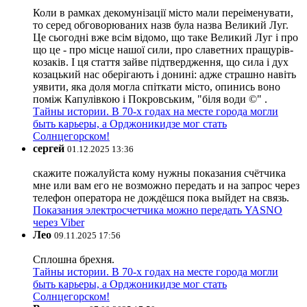
Коли в рамках декомунізації місто мали переіменувати,
то серед обговорюваних назв була назва Великий Луг.
Це сьогодні вже всім відомо, що таке Великий Луг і про
що це - про місце нашої сили, про славетних пращурів-
козаків. І ця стаття зайве підтвердження, що сила і дух
козацький нас оберігають і донині: адже страшно навіть
уявити, яка доля могла спіткати місто, опинись воно
поміж Капулівкою і Покровським, "біля води ©" .
Тайны истории. В 70-х годах на месте города могли
быть карьеры, а Орджоникидзе мог стать
Солнцегорском!
сергей
01.12.2025 13:36
скажите пожалуйста кому нужны показания счётчика
мне или вам его не возможно передать и на запрос через
телефон оператора не дождёшся пока выйдет на связь.
Показания электросчетчика можно передать YASNO
через Viber
Лео
09.11.2025 17:56
Сплошна брехня.
Тайны истории. В 70-х годах на месте города могли
быть карьеры, а Орджоникидзе мог стать
Солнцегорском!