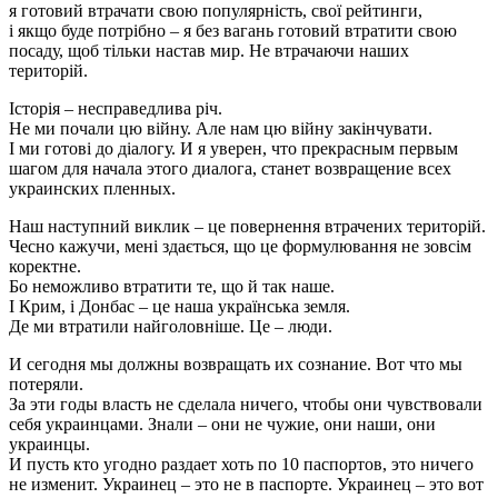
я готовий втрачати свою популярність, свої рейтинги,
і якщо буде потрібно – я без вагань готовий втратити свою
посаду, щоб тільки настав мир. Не втрачаючи наших
територій.
Історія – несправедлива річ.
Не ми почали цю війну. Але нам цю війну закінчувати.
І ми готові до діалогу. И я уверен, что прекрасным первым
шагом для начала этого диалога, станет возвращение всех
украинских пленных.
Наш наступний виклик – це повернення втрачених територій.
Чесно кажучи, мені здається, що це формулювання не зовсім
коректне.
Бо неможливо втратити те, що й так наше.
І Крим, і Донбас – це наша українська земля.
Де ми втратили найголовніше. Це – люди.
И сегодня мы должны возвращать их сознание. Вот что мы
потеряли.
За эти годы власть не сделала ничего, чтобы они чувствовали
себя украинцами. Знали – они не чужие, они наши, они
украинцы.
И пусть кто угодно раздает хоть по 10 паспортов, это ничего
не изменит. Украинец – это не в паспорте. Украинец – это вот