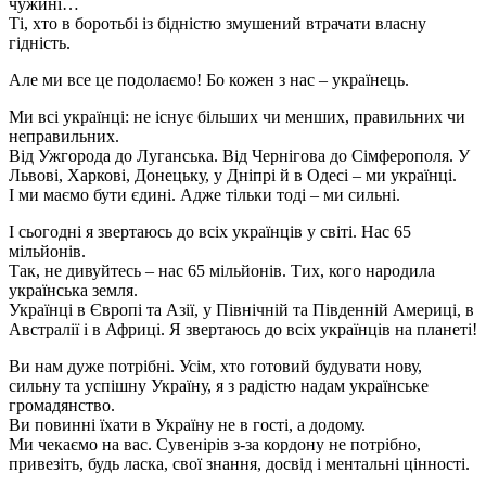
чужині…
Ті, хто в боротьбі із бідністю змушений втрачати власну
гідність.
Але ми все це подолаємо! Бо кожен з нас – українець.
Ми всі українці: не існує більших чи менших, правильних чи
неправильних.
Від Ужгорода до Луганська. Від Чернігова до Сімферополя. У
Львові, Харкові, Донецьку, у Дніпрі й в Одесі – ми українці.
І ми маємо бути єдині. Адже тільки тоді – ми сильні.
І сьогодні я звертаюсь до всіх українців у світі. Нас 65
мільйонів.
Так, не дивуйтесь – нас 65 мільйонів. Тих, кого народила
українська земля.
Українці в Європі та Азії, у Північній та Південній Америці, в
Австралії і в Африці. Я звертаюсь до всіх українців на планеті!
Ви нам дуже потрібні. Усім, хто готовий будувати нову,
сильну та успішну Україну, я з радістю надам українське
громадянство.
Ви повинні їхати в Україну не в гості, а додому.
Ми чекаємо на вас. Сувенірів з-за кордону не потрібно,
привезіть, будь ласка, свої знання, досвід і ментальні цінності.