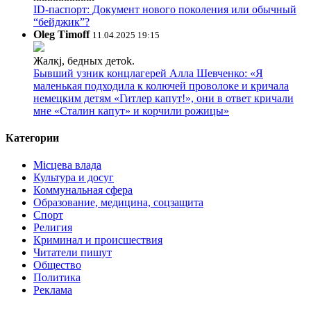
ID-паспорт: Документ нового поколения или обычный
“бейджик”?
Oleg Timoff
11.04.2025 19:15
Жалкj, бедных детok.
Бывший узник концлагерей Алла Шевченко: «Я
маленькая подходила к колючей проволоке и кричала
немецким детям «Гитлер капут!», они в ответ кричали
мне «Сталин капут» и корчили рожицы»
Категории
Місцева влада
Культура и досуг
Коммунальная сфера
Образование, медицина, соцзащита
Спорт
Религия
Криминал и происшествия
Читатели пишут
Общество
Политика
Реклама