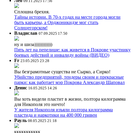
Лео
09.11.2025 17:56
Сплошна брехня.
Тайны истории. В 70-х годах на месте города могли
быть карьеры, а Орджоникидзе мог стать
Солнцегорском!
Владислав
07.09.2025 17:50
ну и шиза))))))))))))
Пять лет на пепелище: как живется в Покрове участнику
боевых действий и инвалиду войны (ВИДЕО)
Fr
23.05.2025 23:28
Вы безграмотные существа не Сырко, а Сирко!
Убийство предприятий, тендеры своим и прекрасные
парки: как работает мэр Покрова Александр Шаповал
Денис
16.05.2025 14:26
Вы хоть видели пластит в жизни, полтора килограмма
для Никополя это ничто!
У жителя Никополя изъяли полтора килограмма
пластида и наркотики на 400 000 гривен
Рауль
08.05.2025 21:18
ккккккккккк