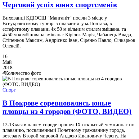
Черговий успіх юних спортсменів
Вихованці КДЮСШ "Манганіт" посіли 3 місце у
Всеукраїнському турнірі з плавання у м.Полтава, в
естафетному плаванні 4х 50 м вільним стилем змішана, та
4х50 м комбінована змішана: Кірічок Марія, Чабанець Влада,
Стіпенков Максим, Андрієнко Іван, Сіренко Павло, Січкарьов
Олексій.
16
Май
2018
4
Количество фото
Спорт
В Покрове соревновались юные
пловцы из 4 городов (ФОТО, ВИДЕО)
12-13 мая в нашем городе прошел ІХ открытый чемпионат по
плаванию, посвященный Почетному гражданину города,
ветерану Второй мировой Андрею Ивановичу Черепу. На