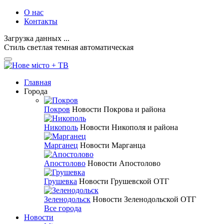
О нас
Контакты
Загрузка данных ...
Стиль
светлая
темная
автоматическая
Главная
Города
Покров
Новости Покрова и района
Никополь
Новости Никополя и района
Марганец
Новости Марганца
Апостолово
Новости Апостолово
Грушевка
Новости Грушевской ОТГ
Зеленодольск
Новости Зеленодольской ОТГ
Все города
Новости