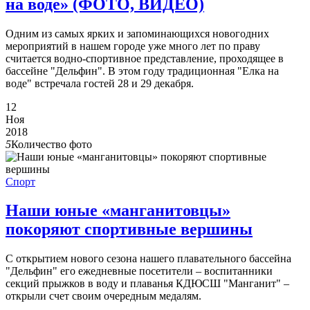
на воде» (ФОТО, ВИДЕО)
Одним из самых ярких и запоминающихся новогодних
мероприятий в нашем городе уже много лет по праву
считается водно-спортивное представление, проходящее в
бассейне "Дельфин". В этом году традиционная "Елка на
воде" встречала гостей 28 и 29 декабря.
12
Ноя
2018
5
Количество фото
Спорт
Наши юные «манганитовцы»
покоряют спортивные вершины
С открытием нового сезона нашего плавательного бассейна
"Дельфин" его ежедневные посетители – воспитанники
секций прыжков в воду и плаванья КДЮСШ "Манганит" –
открыли счет своим очередным медалям.