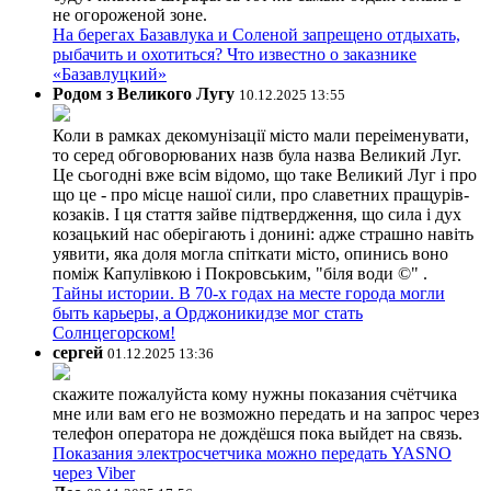
не огороженой зоне.
На берегах Базавлука и Соленой запрещено отдыхать,
рыбачить и охотиться? Что известно о заказнике
«Базавлуцкий»
Родом з Великого Лугу
10.12.2025 13:55
Коли в рамках декомунізації місто мали переіменувати,
то серед обговорюваних назв була назва Великий Луг.
Це сьогодні вже всім відомо, що таке Великий Луг і про
що це - про місце нашої сили, про славетних пращурів-
козаків. І ця стаття зайве підтвердження, що сила і дух
козацький нас оберігають і донині: адже страшно навіть
уявити, яка доля могла спіткати місто, опинись воно
поміж Капулівкою і Покровським, "біля води ©" .
Тайны истории. В 70-х годах на месте города могли
быть карьеры, а Орджоникидзе мог стать
Солнцегорском!
сергей
01.12.2025 13:36
скажите пожалуйста кому нужны показания счётчика
мне или вам его не возможно передать и на запрос через
телефон оператора не дождёшся пока выйдет на связь.
Показания электросчетчика можно передать YASNO
через Viber