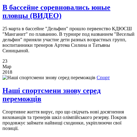
В бассейне соревновались юные
пловцы (ВИДЕО)
25 марта в бассейне "Дельфин" прошло первенство КДЮСШ
"Манганит" по плаванию. В турнире под названием "Веселый
дельфин" приняли участие дети разных возрастных групп,
воспитанники тренеров Артема Силина и Татьяны
Синицыной.
23
Мар
2018
Спорт
Наші спортсмени знову серед
переможців
Спортивне життя вирує, про що свідчать нові досягнення
вихованців та тренерів шкіл олімпійського резерву. Покров
продовжує займати найвищі сходинки, укріплюючи свої
позиції.