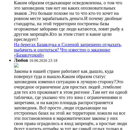
Каким образом отдыхающие осведомленны, о том что
это заповедник там нет ни каких опозновательных
знаков .Это больше похоже на то что кто-то хочет на
ровном месте зарабатывать деньги.И почему двойные
стандарты, на этой территории построены базы
огороженые заборами где люди катаются, ловят рыбу а
другим запрещён.Кто за этим стоит и какие цели
преследует?
На берегах Базавлука и Соленой запрещено отдыхать,
рыбачить и охотиться? Что известно о заказнике
«Базавлуцкий»
Любов
16.06.2026 23:18
Законы в нашей стране работают как дышло, куда
повернул туда и вышло.Каким образом статус
заповедник изменил ситуацию в лучшую сторону?Это
очередное ограничение для простых людей ,темболие
для тех кто проживает в этом ригеоне .Там нет ни одной
таблички, где указано что это зона с ограничениями и
запретами, и на какую площадь распространяется
заповедник. Всё просто ,люди отдыхающие на
отстроеных базах на этой же территории ложили на все
эти постановления и маразматические законы у них
свои права оградились и вход запрещён, а простые люди
будут платить штрафы за тот же самый отдых только в