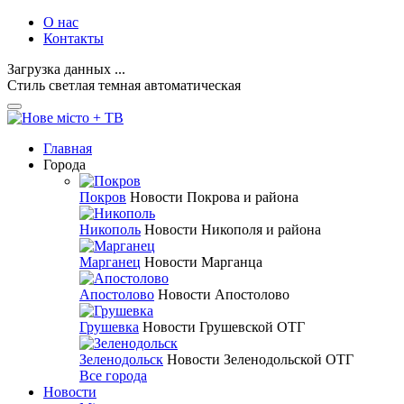
О нас
Контакты
Загрузка данных ...
Стиль
светлая
темная
автоматическая
Главная
Города
Покров
Новости Покрова и района
Никополь
Новости Никополя и района
Марганец
Новости Марганца
Апостолово
Новости Апостолово
Грушевка
Новости Грушевской ОТГ
Зеленодольск
Новости Зеленодольской ОТГ
Все города
Новости