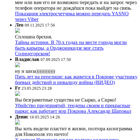
мне или вам его не возможно передать и на запрос через
телефон оператора не дождёшся пока выйдет на связь.
Показания электросчетчика можно передать YASNO
через Viber
Лео
09.11.2025 17:56
Сплошна брехня.
Тайны истории. В 70-х годах на месте города могли
быть карьеры, а Орджоникидзе мог стать
Солнцегорском!
Владислав
07.09.2025 17:50
ну и шиза))))))))))))
Пять лет на пепелище: как живется в Покрове участнику
боевых действий и инвалиду войны (ВИДЕО)
Fr
23.05.2025 23:28
Вы безграмотные существа не Сырко, а Сирко!
Убийство предприятий, тендеры своим и прекрасные
парки: как работает мэр Покрова Александр Шаповал
Денис
16.05.2025 14:26
Вы хоть видели пластит в жизни, полтора килограмма
для Никополя это ничто!
У жителя Никополя изъяли полтора килограмма