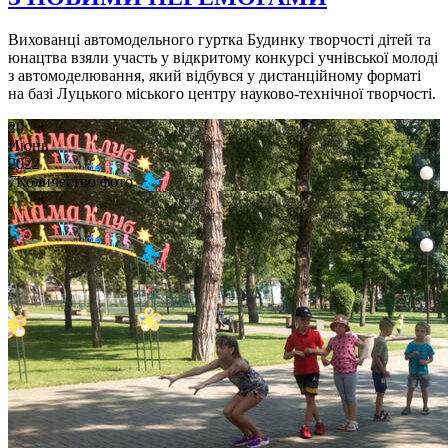
Вихованці автомодельного гуртка Будинку творчості дітей та
юнацтва взяли участь у відкритому конкурсі учнівської молоді
з автомоделювання, який відбувся у дистанційному форматі
на базі Луцького міського центру науково-технічної творчості.
20
Июнь
2022
7
Количество фото