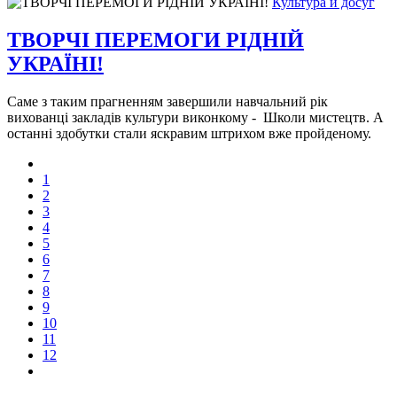
Культура и досуг
ТВОРЧІ ПЕРЕМОГИ РІДНІЙ
УКРАЇНІ!
Саме з таким прагненням завершили навчальний рік
вихованці закладів культури виконкому - Школи мистецтв. А
останні здобутки стали яскравим штрихом вже пройденому.
1
2
3
4
5
6
7
8
9
10
11
12