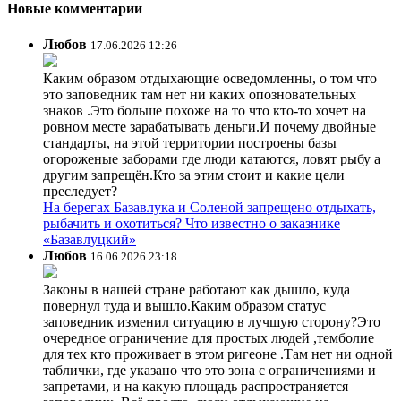
Новые комментарии
Любов
17.06.2026 12:26
Каким образом отдыхающие осведомленны, о том что
это заповедник там нет ни каких опозновательных
знаков .Это больше похоже на то что кто-то хочет на
ровном месте зарабатывать деньги.И почему двойные
стандарты, на этой территории построены базы
огороженые заборами где люди катаются, ловят рыбу а
другим запрещён.Кто за этим стоит и какие цели
преследует?
На берегах Базавлука и Соленой запрещено отдыхать,
рыбачить и охотиться? Что известно о заказнике
«Базавлуцкий»
Любов
16.06.2026 23:18
Законы в нашей стране работают как дышло, куда
повернул туда и вышло.Каким образом статус
заповедник изменил ситуацию в лучшую сторону?Это
очередное ограничение для простых людей ,темболие
для тех кто проживает в этом ригеоне .Там нет ни одной
таблички, где указано что это зона с ограничениями и
запретами, и на какую площадь распространяется