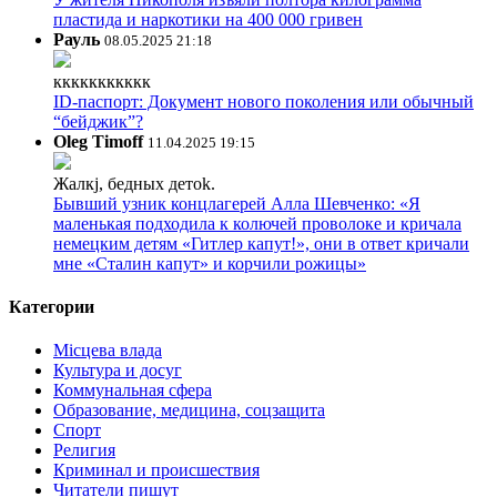
пластида и наркотики на 400 000 гривен
Рауль
08.05.2025 21:18
ккккккккккк
ID-паспорт: Документ нового поколения или обычный
“бейджик”?
Oleg Timoff
11.04.2025 19:15
Жалкj, бедных детok.
Бывший узник концлагерей Алла Шевченко: «Я
маленькая подходила к колючей проволоке и кричала
немецким детям «Гитлер капут!», они в ответ кричали
мне «Сталин капут» и корчили рожицы»
Категории
Місцева влада
Культура и досуг
Коммунальная сфера
Образование, медицина, соцзащита
Спорт
Религия
Криминал и происшествия
Читатели пишут