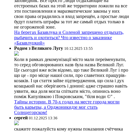
заповедник. Всё просто ,люди отдыхающие на
отстроеных базах на этой же территории ложили на все
эти постановления и маразматические законы у них
свои права оградились и вход запрещён, а простые люди
будут платить штрафы за тот же самый отдых только в
не огороженой зоне.
На берегах Базавлука и Соленой запрещено отдыхать,
рыбачить и охотиться? Что известно о заказнике
«Базавлуцкий»
Родом з Великого Лугу
10.12.2025 13:55
Коли в рамках декомунізації місто мали переіменувати,
то серед обговорюваних назв була назва Великий Луг.
Це сьогодні вже всім відомо, що таке Великий Луг і про
що це - про місце нашої сили, про славетних пращурів-
козаків. І ця стаття зайве підтвердження, що сила і дух
козацький нас оберігають і донині: адже страшно навіть
уявити, яка доля могла спіткати місто, опинись воно
поміж Капулівкою і Покровським, "біля води ©" .
Тайны истории. В 70-х годах на месте города могли
быть карьеры, а Орджоникидзе мог стать
Солнцегорском!
сергей
01.12.2025 13:36
скажите пожалуйста кому нужны показания счётчика