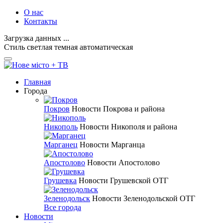
О нас
Контакты
Загрузка данных ...
Стиль
светлая
темная
автоматическая
Главная
Города
Покров
Новости Покрова и района
Никополь
Новости Никополя и района
Марганец
Новости Марганца
Апостолово
Новости Апостолово
Грушевка
Новости Грушевской ОТГ
Зеленодольск
Новости Зеленодольской ОТГ
Все города
Новости