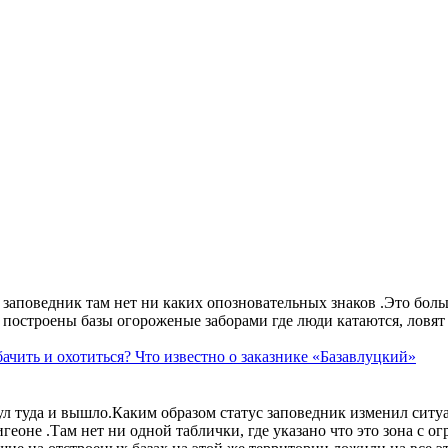
аповедник там нет ни каких опозновательных знаков .Это больше
построены базы огороженые заборами где люди катаются, ловят 
ачить и охотиться? Что известно о заказнике «Базавлуцкий»
ул туда и вышло.Каким образом статус заповедник изменил сит
геоне .Там нет ни одной таблички, где указано что это зона с 