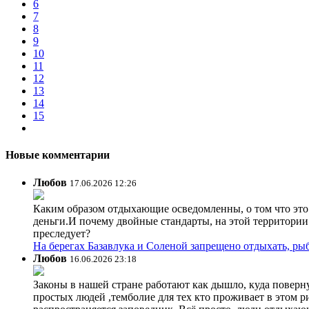
6
7
8
9
10
11
12
13
14
15
Новые комментарии
Любов
17.06.2026 12:26
Каким образом отдыхающие осведомленны, о том что это з
деньги.И почему двойные стандарты, на этой территории 
преследует?
На берегах Базавлука и Соленой запрещено отдыхать, рыб
Любов
16.06.2026 23:18
Законы в нашей стране работают как дышло, куда поверн
простых людей ,темболие для тех кто проживает в этом ри