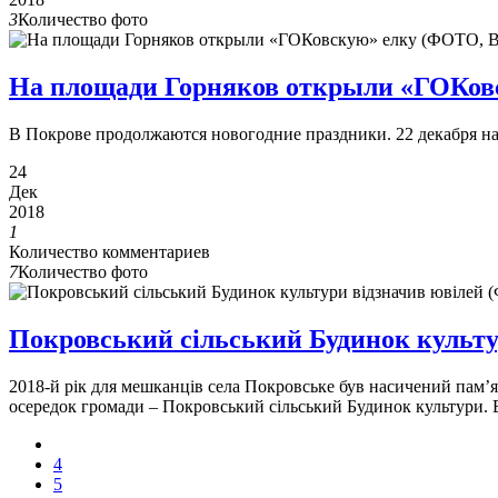
3
Количество фото
На площади Горняков открыли «ГОКо
В Покрове продолжаются новогодние праздники. 22 декабря 
24
Дек
2018
1
Количество комментариев
7
Количество фото
Покровський сільський Будинок культ
2018-й рік для мешканців села Покровське був насичений пам’ят
осередок громади – Покровський сільський Будинок культури. В
4
5