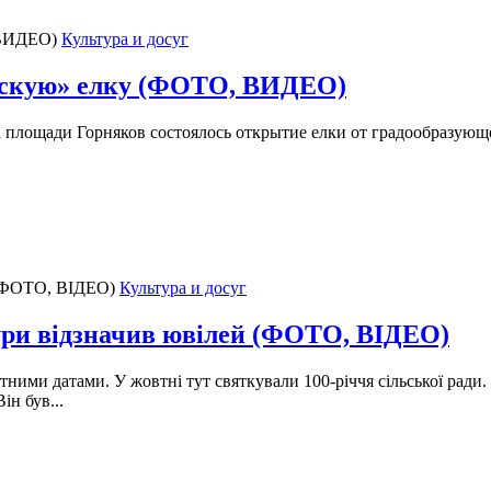
Культура и досуг
вскую» елку (ФОТО, ВИДЕО)
на площади Горняков состоялось открытие елки от градообраз
Культура и досуг
ури відзначив ювілей (ФОТО, ВІДЕО)
ними датами. У жовтні тут святкували 100-річчя сільської ради.
ін був...