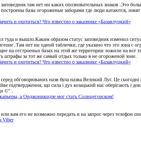
аповедник там нет ни каких опозновательных знаков .Это больше
построены базы огороженые заборами где люди катаются, ловят 
ачить и охотиться? Что известно о заказнике «Базавлуцкий»
ул туда и вышло.Каким образом статус заповедник изменил сит
геоне .Там нет ни одной таблички, где указано что это зона с 
ие на отстроеных базах на этой же территории ложили на все э
ть штрафы за тот же самый отдых только в не огороженой зоне.
ачить и охотиться? Что известно о заказнике «Базавлуцкий»
 серед обговорюваних назв була назва Великий Луг. Це сьогодні 
айве підтвердження, що сила і дух козацький нас оберігають і дон
и ©" .
 карьеры, а Орджоникидзе мог стать Солнцегорском!
ли вам его не возможно передать и на запрос через телефон опе
 Viber