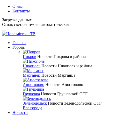
О нас
Контакты
Загрузка данных ...
Стиль
светлая
темная
автоматическая
Главная
Города
Покров
Новости Покрова и района
Никополь
Новости Никополя и района
Марганец
Новости Марганца
Апостолово
Новости Апостолово
Грушевка
Новости Грушевской ОТГ
Зеленодольск
Новости Зеленодольской ОТГ
Все города
Новости