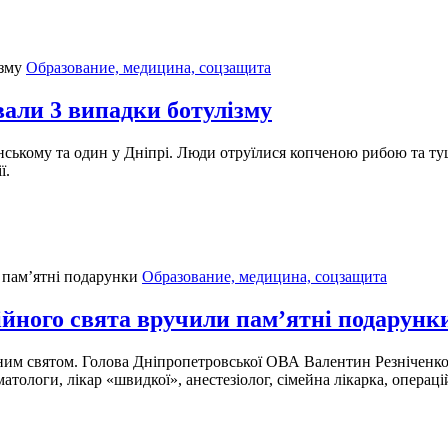
Образование, медицина, соцзащита
али 3 випадки ботулізму
 Кам’янському та один у Дніпрі. Люди отруїлися копченою рибою т
ї.
Образование, медицина, соцзащита
йного свята вручили пам’ятні подарунк
им святом. Голова Дніпропетровської ОВА Валентин Резніченко
ологи, лікар «швидкої», анестезіолог, сімейна лікарка, операці