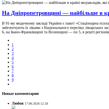
На Дніпропетровщині — найбільше в кр
В 91-му медичному закладі України є пакет «Стаціонарна психі
забезпечують їх ліками з Національного переліку лікарських з
6, на Івано-Франківщині та Волинщині — по 5, в решті регіонів
1
2
3
4
5
6
7
8
9
Новые комментарии
Любов
17.06.2026 12:26