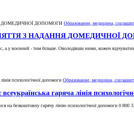
Образование, медицина, соцзащи
НЯТТЯ З НАДАННЯ ДОМЕДИЧНОЇ Д
 а у воєнний - тим більше. Оволодівши ними, кожен відчуватиме 
Образование, медицина, соцзащит
є всеукраїнська гаряча лінія психологіч
я на безкоштовну гарячу лінію психологічної допомоги 0 800 33 