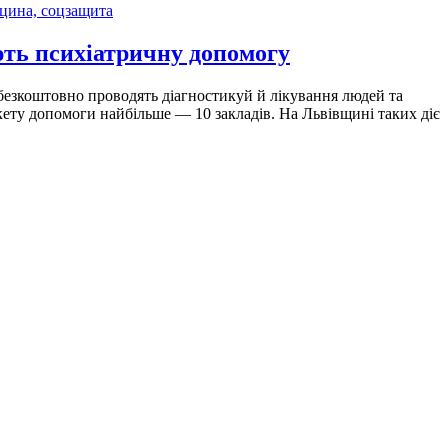
цина, соцзащита
ють психіатричну допомогу
 безкоштовно проводять діагностикуй й лікування людей та
кету допомоги найбільше — 10 закладів. На Львівщині таких діє