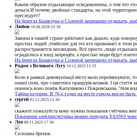
Каким образом отдыхающие осведомленны, о том что это з
деньги.И почему двойные стандарты, на этой территории 
преследует?
На берегах Базавлука и Соленой запрещено отдыхать, рыб
Любов
16.06.2026 23:18
Законы в нашей стране работают как дышло, куда поверн
простых людей ,темболие для тех кто проживает в этом ри
распространяется заповедник. Всё просто ,люди отдыхающ
оградились и вход запрещён, а простые люди будут плати
На берегах Базавлука и Соленой запрещено отдыхать, рыб
Родом з Великого Лугу
10.12.2025 13:55
Коли в рамках декомунізації місто мали переіменувати, то
нашої сили, про славетних пращурів-козаків. І ця стаття з
опинись воно поміж Капулівкою і Покровським, "біля вод
Тайны истории. В 70-х годах на месте города могли быть
сергей
01.12.2025 13:36
скажите пожалуйста кому нужны показания счётчика мне и
Показания электросчетчика можно передать YASNO через
Лео
09.11.2025 17:56
Сплошна брехня.