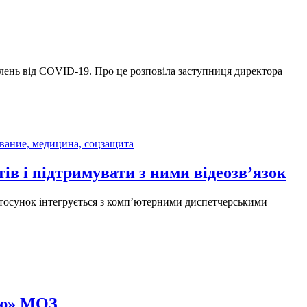
плень від COVID-19. Про це розповіла заступниця директора
вание, медицина, соцзащита
в і підтримувати з ними відеозв’язок
стосунок інтегрується з комп’ютерними диспетчерськими
ію» МОЗ