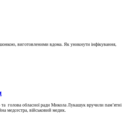
а тушонкою, виготовленими вдома. Як уникнути інфікування,
и
 та голова обласної ради Микола Лукашук вручили пам’ятні
йна медсестра, військовий медик.