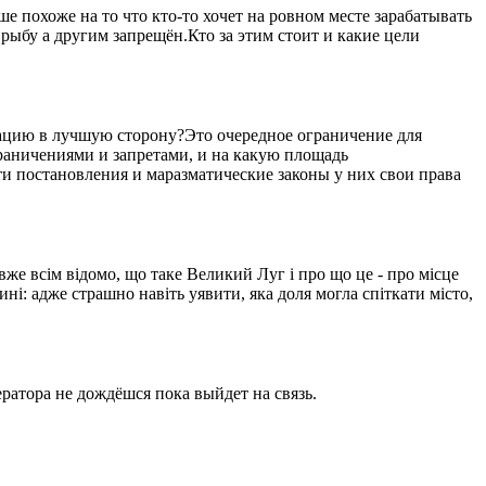
 похоже на то что кто-то хочет на ровном месте зарабатывать
рыбу а другим запрещён.Кто за этим стоит и какие цели
уацию в лучшую сторону?Это очередное ограничение для
ограничениями и запретами, и на какую площадь
ти постановления и маразматические законы у них свои права
вже всім відомо, що таке Великий Луг і про що це - про місце
ині: адже страшно навіть уявити, яка доля могла спіткати місто,
ратора не дождёшся пока выйдет на связь.