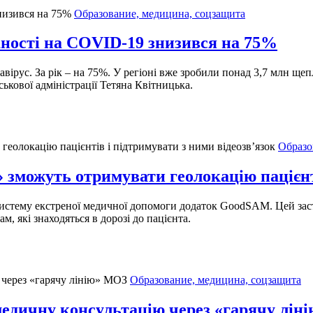
Образование, медицина, соцзащита
ності на COVID-19 знизився на 75%
вірус. За рік – на 75%. У регіоні вже зробили понад 3,7 млн ще
ькової адміністрації Тетяна Квітницька.
Образо
зможуть отримувати геолокацію пацієнті
 систему екстреної медичної допомоги додаток GoodSAM. Цей за
, які знаходяться в дорозі до пацієнта.
Образование, медицина, соцзащита
медичну консультацію через «гарячу лін