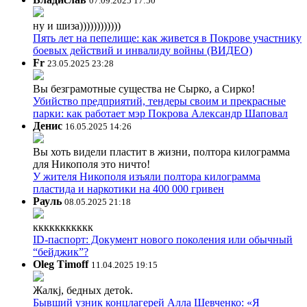
07.09.2025 17:50
ну и шиза))))))))))))
Пять лет на пепелище: как живется в Покрове участнику
боевых действий и инвалиду войны (ВИДЕО)
Fr
23.05.2025 23:28
Вы безграмотные существа не Сырко, а Сирко!
Убийство предприятий, тендеры своим и прекрасные
парки: как работает мэр Покрова Александр Шаповал
Денис
16.05.2025 14:26
Вы хоть видели пластит в жизни, полтора килограмма
для Никополя это ничто!
У жителя Никополя изъяли полтора килограмма
пластида и наркотики на 400 000 гривен
Рауль
08.05.2025 21:18
ккккккккккк
ID-паспорт: Документ нового поколения или обычный
“бейджик”?
Oleg Timoff
11.04.2025 19:15
Жалкj, бедных детok.
Бывший узник концлагерей Алла Шевченко: «Я