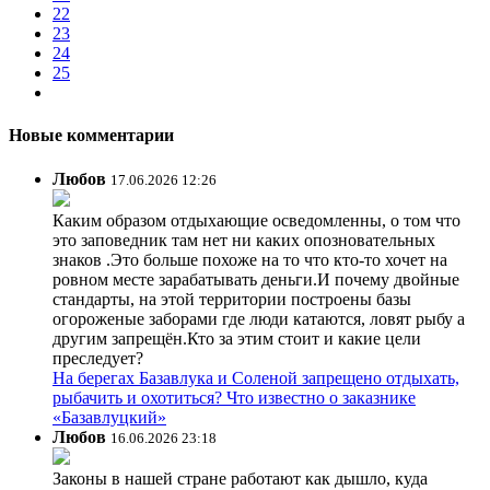
22
23
24
25
Новые комментарии
Любов
17.06.2026 12:26
Каким образом отдыхающие осведомленны, о том что
это заповедник там нет ни каких опозновательных
знаков .Это больше похоже на то что кто-то хочет на
ровном месте зарабатывать деньги.И почему двойные
стандарты, на этой территории построены базы
огороженые заборами где люди катаются, ловят рыбу а
другим запрещён.Кто за этим стоит и какие цели
преследует?
На берегах Базавлука и Соленой запрещено отдыхать,
рыбачить и охотиться? Что известно о заказнике
«Базавлуцкий»
Любов
16.06.2026 23:18
Законы в нашей стране работают как дышло, куда