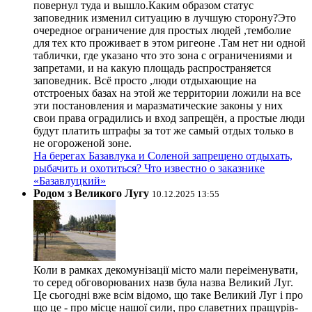
повернул туда и вышло.Каким образом статус
заповедник изменил ситуацию в лучшую сторону?Это
очередное ограничение для простых людей ,темболие
для тех кто проживает в этом ригеоне .Там нет ни одной
таблички, где указано что это зона с ограничениями и
запретами, и на какую площадь распространяется
заповедник. Всё просто ,люди отдыхающие на
отстроеных базах на этой же территории ложили на все
эти постановления и маразматические законы у них
свои права оградились и вход запрещён, а простые люди
будут платить штрафы за тот же самый отдых только в
не огороженой зоне.
На берегах Базавлука и Соленой запрещено отдыхать,
рыбачить и охотиться? Что известно о заказнике
«Базавлуцкий»
Родом з Великого Лугу
10.12.2025 13:55
Коли в рамках декомунізації місто мали переіменувати,
то серед обговорюваних назв була назва Великий Луг.
Це сьогодні вже всім відомо, що таке Великий Луг і про
що це - про місце нашої сили, про славетних пращурів-