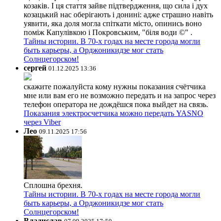
козаків. І ця стаття зайве підтвердження, що сила і дух
козацький нас оберігають і донині: адже страшно навіть
уявити, яка доля могла спіткати місто, опинись воно
поміж Капулівкою і Покровським, "біля води ©" .
Тайны истории. В 70-х годах на месте города могли
быть карьеры, а Орджоникидзе мог стать
Солнцегорском!
сергей
01.12.2025 13:36
скажите пожалуйста кому нужны показания счётчика
мне или вам его не возможно передать и на запрос через
телефон оператора не дождёшся пока выйдет на связь.
Показания электросчетчика можно передать YASNO
через Viber
Лео
09.11.2025 17:56
Сплошна брехня.
Тайны истории. В 70-х годах на месте города могли
быть карьеры, а Орджоникидзе мог стать
Солнцегорском!
Владислав