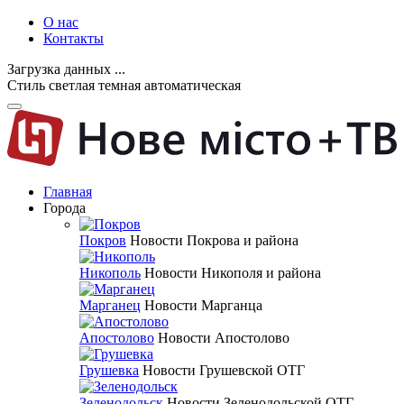
О нас
Контакты
Загрузка данных ...
Стиль
светлая
темная
автоматическая
Главная
Города
Покров
Новости Покрова и района
Никополь
Новости Никополя и района
Марганец
Новости Марганца
Апостолово
Новости Апостолово
Грушевка
Новости Грушевской ОТГ
Зеленодольск
Новости Зеленодольской ОТГ