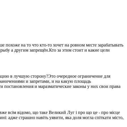
 похоже на то что кто-то хочет на ровном месте зарабатывать
рыбу а другим запрещён.Кто за этим стоит и какие цели
уацию в лучшую сторону?Это очередное ограничение для
ограничениями и запретами, и на какую площадь
ти постановления и маразматические законы у них свои права
вже всім відомо, що таке Великий Луг і про що це - про місце
ині: адже страшно навіть уявити, яка доля могла спіткати місто,