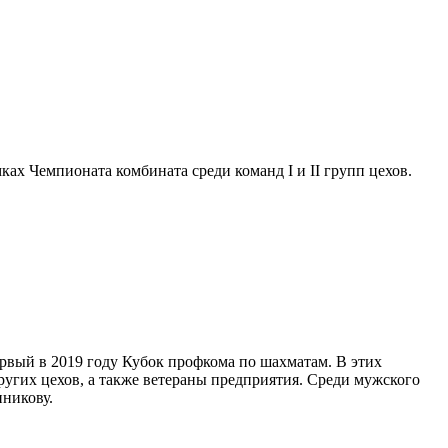
ах Чемпионата комбината среди команд І и ІІ групп цехов.
рвый в 2019 году Кубок профкома по шахматам. В этих
гих цехов, а также ветераны предприятия. Среди мужского
никову.