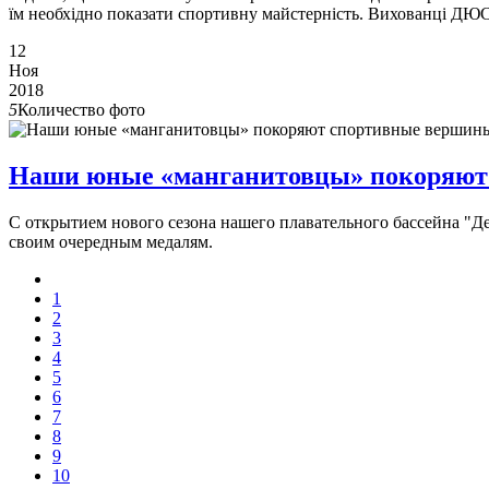
їм необхідно показати спортивну майстерність. Вихованці ДЮС
12
Ноя
2018
5
Количество фото
Наши юные «манганитовцы» покоряют
С открытием нового сезона нашего плавательного бассейна "
своим очередным медалям.
1
2
3
4
5
6
7
8
9
10