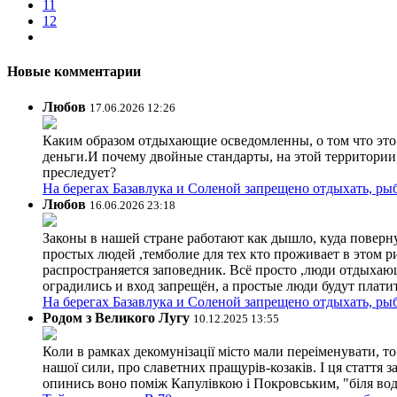
11
12
Новые комментарии
Любов
17.06.2026 12:26
Каким образом отдыхающие осведомленны, о том что это з
деньги.И почему двойные стандарты, на этой территории 
преследует?
На берегах Базавлука и Соленой запрещено отдыхать, рыб
Любов
16.06.2026 23:18
Законы в нашей стране работают как дышло, куда поверн
простых людей ,темболие для тех кто проживает в этом ри
распространяется заповедник. Всё просто ,люди отдыхающ
оградились и вход запрещён, а простые люди будут плати
На берегах Базавлука и Соленой запрещено отдыхать, рыб
Родом з Великого Лугу
10.12.2025 13:55
Коли в рамках декомунізації місто мали переіменувати, то
нашої сили, про славетних пращурів-козаків. І ця стаття з
опинись воно поміж Капулівкою і Покровським, "біля вод