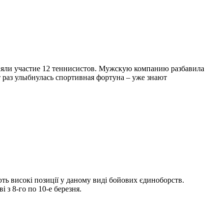
иняли участие 12 теннисистов. Мужскую компанию разбавила
 раз улыбнулась спортивная фортуна – уже знают
ть високі позиції у даному виді бойових єдиноборств.
 з 8-го по 10-е березня.