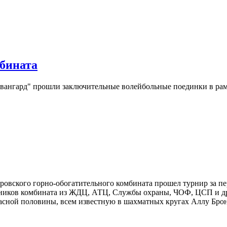
бината
Авангард" прошли заключительные волейбольные поединки в рамк
ровского горно-обогатительного комбината прошел турнир за пе
ников комбината из ЖДЦ, АТЦ, Службы охраны, ЧОФ, ЦСП и дру
расной половины, всем известную в шахматных кругах Аллу Брон