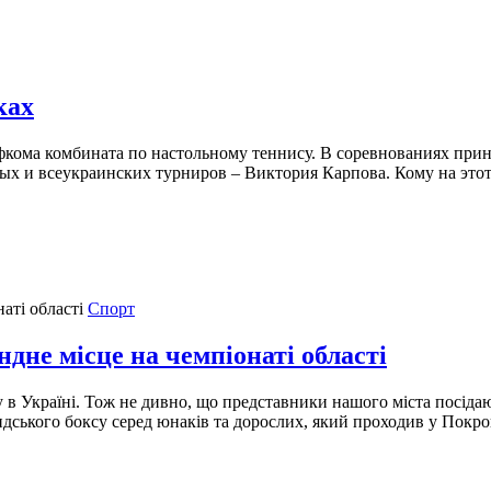
ках
офкома комбината по настольному теннису. В соревнованиях пр
ых и всеукраинских турниров – Виктория Карпова. Кому на этот
Спорт
дне місце на чемпіонаті області
у в Україні. Тож не дивно, що представники нашого міста посідаю
дського боксу серед юнаків та дорослих, який проходив у Покрові