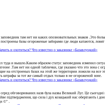
аповедник там нет ни каких опозновательных знаков .Это больше
построены базы огороженые заборами где люди катаются, ловят 
ачить и охотиться? Что известно о заказнике «Базавлуцкий»
ул туда и вышло.Каким образом статус заповедник изменил сит
геоне .Там нет ни одной таблички, где указано что это зона с 
ие на отстроеных базах на этой же территории ложили на все э
ть штрафы за тот же самый отдых только в не огороженой зоне.
ачить и охотиться? Что известно о заказнике «Базавлуцкий»
 серед обговорюваних назв була назва Великий Луг. Це сьогодні 
айве підтвердження, що сила і дух козацький нас оберігають і дон
и ©" .