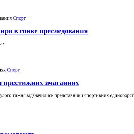
Спорт
ра в гонке преследования
вах
Спорт
на престижних змаганнях
улого тижня відзначились представники спортивних єдиноборств