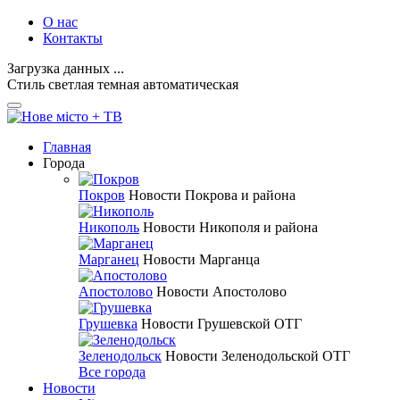
О нас
Контакты
Загрузка данных ...
Стиль
светлая
темная
автоматическая
Главная
Города
Покров
Новости Покрова и района
Никополь
Новости Никополя и района
Марганец
Новости Марганца
Апостолово
Новости Апостолово
Грушевка
Новости Грушевской ОТГ
Зеленодольск
Новости Зеленодольской ОТГ
Все города
Новости