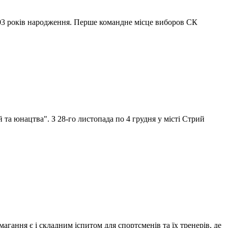
3 років народження. Перше командне місце виборов СК
та юнацтва". З 28-го листопада по 4 грудня у місті Стрий
гання є і складним іспитом для спортсменів та їх тренерів, де