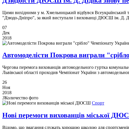
Дзюдоїсти ДЮСШ ім. Д. Дідіка знову п
Цими вихідними у м. Хмельницький відбувся Всеукраїнський 
"Дзюдо-Дніпро", за який виступали і вихованці ДЮСШ ім. Д. Д
07
Дек
2018
Автомоделісти Покрова виграли "срібл
Чергова перемога вихованців автомодельного гуртка комунально
Львівської області проходив Чемпіонат України з автомодельног
26
Ноя
2018
3
Количество фото
Спорт
Нові перемоги вихованців міської ДЮ
Відомо, що змагання служать хорошою школою для спортсменів, 