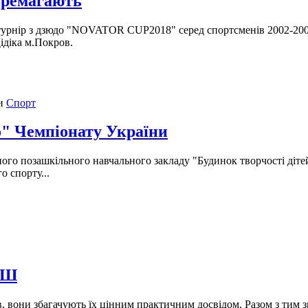
еремагають
турнір з дзюдо "NOVATOR CUP2018" серед спортсменів 2002-200
ідіка м.Покров.
Спорт
о" Чемпіонату України
го позашкільного навчального закладу "Будинок творчості дітей 
о спорту...
СШ
вони збагачують їх цінним практичним досвідом. Разом з тим зма