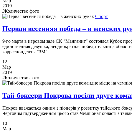
Мар
2019
3
Количество фото
Спорт
Первая весенняя победа – в женских ру
9-го марта в игровом зале СК "Манганит" состоялся Кубок пр
единственная девушка, неоднократная победительница областн
корреспонденты "ЗМ".
12
Мар
2019
4
Количество фото
Тай-боксери Покрова посіли друге коман
Покров вважається одним з піонерів у розвитку тайського бокс
Черговим підтвердженням цього став Чемпіонат області з таїлан
10
Мар