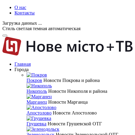
О нас
Контакты
Загрузка данных ...
Стиль
светлая
темная
автоматическая
Главная
Города
Покров
Новости Покрова и района
Никополь
Новости Никополя и района
Марганец
Новости Марганца
Апостолово
Новости Апостолово
Грушевка
Новости Грушевской ОТГ
Зеленодольск
Новости Зеленодольской ОТГ