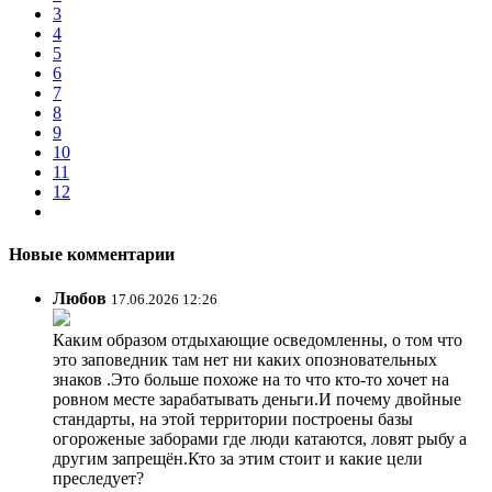
3
4
5
6
7
8
9
10
11
12
Новые комментарии
Любов
17.06.2026 12:26
Каким образом отдыхающие осведомленны, о том что
это заповедник там нет ни каких опозновательных
знаков .Это больше похоже на то что кто-то хочет на
ровном месте зарабатывать деньги.И почему двойные
стандарты, на этой территории построены базы
огороженые заборами где люди катаются, ловят рыбу а
другим запрещён.Кто за этим стоит и какие цели
преследует?