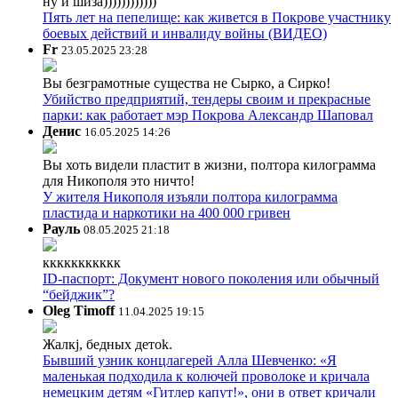
ну и шиза))))))))))))
Пять лет на пепелище: как живется в Покрове участнику
боевых действий и инвалиду войны (ВИДЕО)
Fr
23.05.2025 23:28
Вы безграмотные существа не Сырко, а Сирко!
Убийство предприятий, тендеры своим и прекрасные
парки: как работает мэр Покрова Александр Шаповал
Денис
16.05.2025 14:26
Вы хоть видели пластит в жизни, полтора килограмма
для Никополя это ничто!
У жителя Никополя изъяли полтора килограмма
пластида и наркотики на 400 000 гривен
Рауль
08.05.2025 21:18
ккккккккккк
ID-паспорт: Документ нового поколения или обычный
“бейджик”?
Oleg Timoff
11.04.2025 19:15
Жалкj, бедных детok.
Бывший узник концлагерей Алла Шевченко: «Я
маленькая подходила к колючей проволоке и кричала
немецким детям «Гитлер капут!», они в ответ кричали