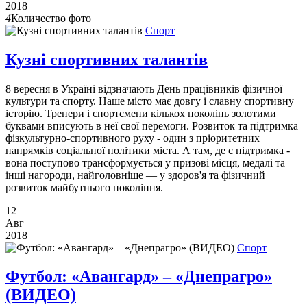
2018
4
Количество фото
Спорт
Кузні спортивних талантів
8 вересня в Україні відзначають День працівників фізичної
культури та спорту. Наше місто має довгу і славну спортивну
історію. Тренери і спортсмени кількох поколінь золотими
буквами вписують в неї свої перемоги. Розвиток та підтримка
фізкультурно-спортивного руху - один з пріоритетних
напрямків соціальної політики міста. А там, де є підтримка -
вона поступово трансформується у призові місця, медалі та
інші нагороди, найголовніше — у здоров'я та фізичний
розвиток майбутнього покоління.
12
Авг
2018
Спорт
Футбол: «Авангард» – «Днепрагро»
(ВИДЕО)