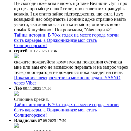
Це сьогодні вже всім відомо, що таке Великий Луг і про
що це - про місце нашої сили, про славетних пращурів-
козаків. І ця стаття зайве підтвердження, що сила і дух
козацький нас оберігають і донині: адже страшно навіть
уявити, яка доля могла спіткати місто, опинись воно
поміж Капулівкою і Покровським, "біля води ©" .
Тайны истории. В 70-х годах на месте города могли
быть карьеры, а Орджоникидзе мог стать
Солнцегорском!
сергей
01.12.2025 13:36
скажите пожалуйста кому нужны показания счётчика
мне или вам его не возможно передать и на запрос через
телефон оператора не дождёшся пока выйдет на связь.
Показания электросчетчика можно передать YASNO
через Viber
Лео
09.11.2025 17:56
Сплошна брехня.
Тайны истории. В 70-х годах на месте города могли
быть карьеры, а Орджоникидзе мог стать
Солнцегорском!
Владислав
07.09.2025 17:50