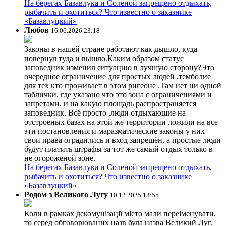
На берегах Базавлука и Соленой запрещено отдыхать,
рыбачить и охотиться? Что известно о заказнике
«Базавлуцкий»
Любов
16.06.2026 23:18
Законы в нашей стране работают как дышло, куда
повернул туда и вышло.Каким образом статус
заповедник изменил ситуацию в лучшую сторону?Это
очередное ограничение для простых людей ,темболие
для тех кто проживает в этом ригеоне .Там нет ни одной
таблички, где указано что это зона с ограничениями и
запретами, и на какую площадь распространяется
заповедник. Всё просто ,люди отдыхающие на
отстроеных базах на этой же территории ложили на все
эти постановления и маразматические законы у них
свои права оградились и вход запрещён, а простые люди
будут платить штрафы за тот же самый отдых только в
не огороженой зоне.
На берегах Базавлука и Соленой запрещено отдыхать,
рыбачить и охотиться? Что известно о заказнике
«Базавлуцкий»
Родом з Великого Лугу
10.12.2025 13:55
Коли в рамках декомунізації місто мали переіменувати,
то серед обговорюваних назв була назва Великий Луг.